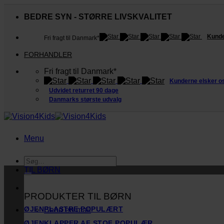
Fortsæt
til
BEDRE SYN - STØRRE LIVSKVALITET
indhold
Kunde
Fri fragt til Danmark*
FORHANDLER
Fri fragt til Danmark*
Kunderne elsker o
Udvidet returret 90 dage
Danmarks største udvalg
Menu
Søg
efter:
TIL BØRN
PRODUKTER TIL BØRN
ØJENPLASTRE
Send en mail
ØJENKLAPPER AF STOF