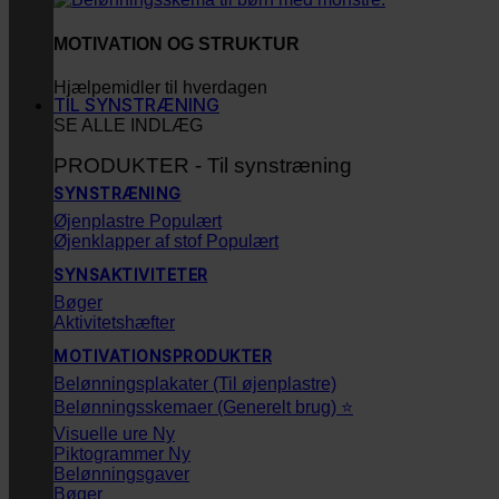
MOTIVATION OG STRUKTUR
Hjælpemidler til hverdagen
TIL SYNSTRÆNING
SE ALLE INDLÆG
PRODUKTER - Til synstræning
SYNSTRÆNING
Øjenplastre
Øjenklapper af stof
SYNSAKTIVITETER
Bøger
Aktivitetshæfter
MOTIVATIONSPRODUKTER
Belønningsplakater (Til øjenplastre)
Belønningsskemaer (Generelt brug) ⭐
Visuelle ure
Piktogrammer
Belønningsgaver
Bøger