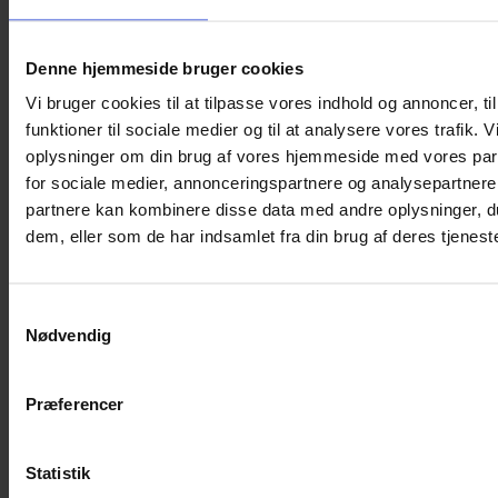
Translucent Good Grey Matte – Zone Blue Light Grey
(Cat. 3)
Denne hjemmeside bruger cookies
Translucent Cloud Matte – Zone Blue Light Blue (Cat.
Vi bruger cookies til at tilpasse vores indhold og annoncer, til
3)
funktioner til sociale medier og til at analysere vores trafik. 
Cébé Meije
Med
får børnene frihed til at lege i solen – og du
oplysninger om din brug af vores hjemmeside med vores par
får ro i sindet, velvidende at deres øjne er godt beskyttet.
for sociale medier, annonceringspartnere og analysepartnere
partnere kan kombinere disse data med andre oplysninger, du
Vægt
50 g
dem, eller som de har indsamlet fra din brug af deres tjeneste
Du kunne også være interesseret i…
Samtykkevalg
Nødvendig
Præferencer
Statistik