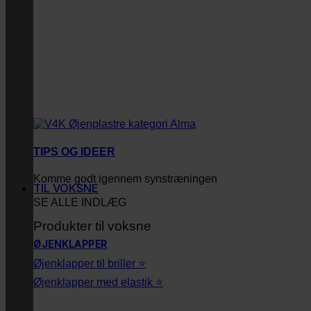
TIPS OG IDEER
Komme godt igennem synstræningen
TIL VOKSNE
SE ALLE INDLÆG
Produkter til voksne
ØJENKLAPPER
Øjenklapper til briller ⭐
Øjenklapper med elastik ⭐