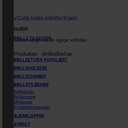
GUIDE
BRILLETILBEHØR
Sådan vælger du de rigtige solbriller.
Produkter - Brilletilbehør
BRILLEETUIER
BRILLEHOLDERE
BRILLECHARMS
BRILLETILBEHØR
Brillepuds
Brillesnore
Ørekroge
Kontaktlinseeutier
ØJENKLAPPER
ØVRIGT