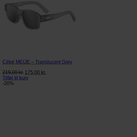
Cébé MEIJE – Translucent Grey
Den
Den
219,00
kr.
175,00
kr.
oprindelige
aktuelle
Tilføj til kurv
pris
pris
-20%
var:
er:
219,00 kr..
175,00 kr..