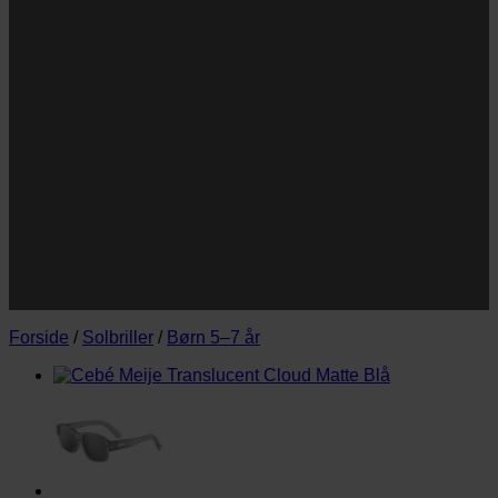
Navn
Navn
E-
Email
mail
JA TAK!
*Jeg godkender privatlivspolitik og tilmelder mig
nyhedsbrevet.
Forside
/
Solbriller
/
Børn 5–7 år