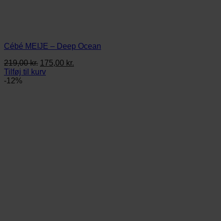
Cébé MEIJE – Deep Ocean
Den
Den
219,00
kr.
175,00
kr.
oprindelige
aktuelle
Tilføj til kurv
pris
pris
-12%
var:
er:
219,00 kr..
175,00 kr..