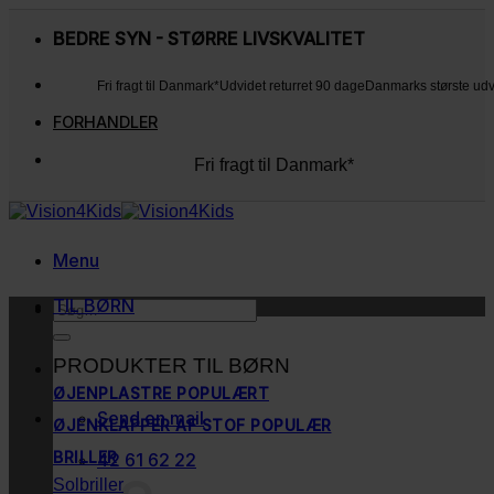
Fortsæt
til
BEDRE SYN - STØRRE LIVSKVALITET
indhold
Fri fragt til Danmark*
Udvidet returret 90 dage
Danmarks største ud
FORHANDLER
Fri fragt til Danmark*
Udvidet returret 90 dage
Danmarks største udvalg
Kunderne elsker os
Menu
TIL BØRN
Søg
efter:
PRODUKTER TIL BØRN
ØJENPLASTRE
Send en mail
ØJENKLAPPER AF STOF
BRILLER
42 61 62 22
Solbriller