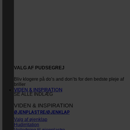
VALG AF PUDSEGREJ
Bliv klogere på do’s and don’ts for den bedste pleje af
briller
VIDEN & INSPIRATION
SE ALLE INDLÆG
VIDEN & INSPIRATION
ØJENPLASTRE/ØJENKLAP
Valg af øjenklap
Hudirritation
Vejledning til øjenplastre