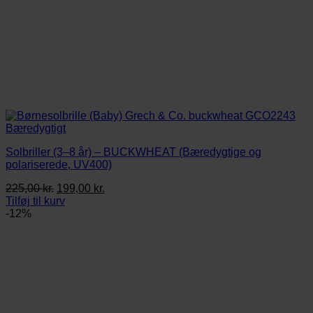
Solbriller (3–8 år) – BUCKWHEAT (Bæredygtige og
polariserede, UV400)
Den
Den
225,00
kr.
199,00
kr.
oprindelige
aktuelle
Tilføj til kurv
pris
pris
-12%
var:
er:
225,00 kr..
199,00 kr..