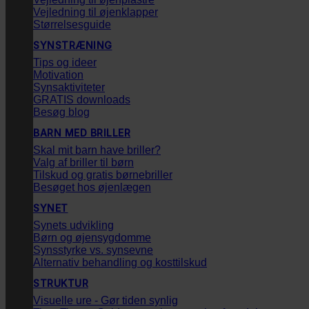
Vejledning til øjenklapper
Størrelsesguide
SYNSTRÆNING
Tips og ideer
Motivation
Synsaktiviteter
GRATIS downloads
Besøg blog
BARN MED BRILLER
Skal mit barn have briller?
Valg af briller til børn
Tilskud og gratis børnebriller
Besøget hos øjenlægen
SYNET
Synets udvikling
Børn og øjensygdomme
Synsstyrke vs. synsevne
Alternativ behandling og kosttilskud
STRUKTUR
Visuelle ure - Gør tiden synlig