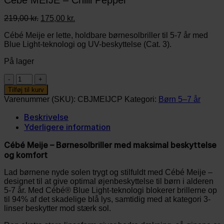
Cébé MEIJE – Chilli Pepper
Den
Den
219,00
kr.
175,00
kr.
oprindelige
aktuelle
Cébé Meije er lette, holdbare børnesolbriller til 5-7 år med
pris
pris
Blue Light-teknologi og UV-beskyttelse (Cat. 3).
var:
er:
219,00 kr..
175,00 kr..
På lager
Cébé
MEIJE
Tilføj til kurv
-
Varenummer (SKU):
CBJMEIJCP
Kategori:
Børn 5–7 år
Chilli
Pepper
Beskrivelse
antal
Yderligere information
Cébé Meije – Børnesolbriller med maksimal beskyttelse
og komfort
Lad børnene nyde solen trygt og stilfuldt med Cébé Meije –
designet til at give optimal øjenbeskyttelse til børn i alderen
5-7 år. Med Cébé® Blue Light-teknologi blokerer brillerne op
til 94% af det skadelige blå lys, samtidig med at kategori 3-
linser beskytter mod stærk sol.