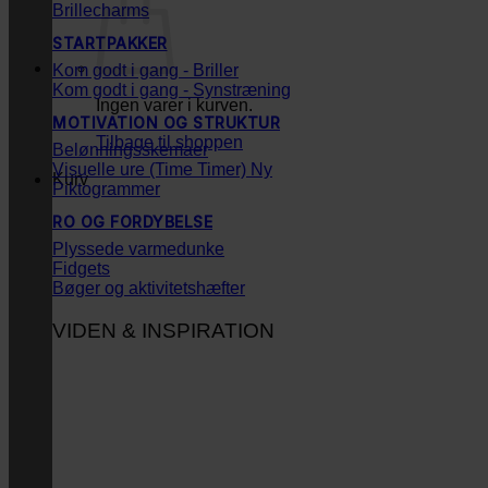
Brillecharms
STARTPAKKER
Kom godt i gang - Briller
Kom godt i gang - Synstræning
Ingen varer i kurven.
MOTIVATION OG STRUKTUR
Tilbage til shoppen
Belønningsskemaer
Visuelle ure (Time Timer)
Kurv
Piktogrammer
RO OG FORDYBELSE
Plyssede varmedunke
Fidgets
Bøger og aktivitetshæfter
VIDEN & INSPIRATION