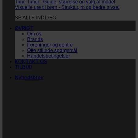
Time Timer - Guide, størrelse og valg af model
Visuelle ure til børn - Struktur, ro og bedre trivsel
SE ALLE INDLÆG
ØVRIGT
Om os
Brands
Foreninger og centre
Ofte stillede spørgsmål
Handelsbetingelser
KONTAKT OS
TILBUD
Nyhedsbrev
Vi vil blive så glade! ❤
Ingen spam. Kun guldkorn, tips og inspiration til at
støtte dig og dit barn i en hverdag med briller
og/eller klap.