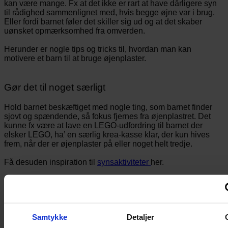
kan være mange. Fx at det ikke er rart at have dårligere syn
til rådighed sammenlignet med, hvis begge øjne var i brug.
Eller fordi barnet føler det skiller sig ud og at det skaber
uønsket opmærksomhed fra omverden.
Herunder er nogle tips og tricks til, hvordan man kan
motivere et barn til at bruge øjenplaster.
Gør det til noget særligt
Hold barnet beskæftiget med nogle ting, som barnet finder
sjovt og spændende, så fokus fjernes fra øjenplastret. Det
kunne fx være at lave en LEGO-udfordring til barnet der
elsker LEGO, ha’ en særlig krea-kasse klar, der kun hives
frem, når der er øjenplaster på eller noget helt tredje.
Få desuden inspiration til
synsaktiviteter
her.
Bamse
Bamser kan støtte børn i mange følelser og ofte har børn en
Samtykke
Detaljer
favoritbamse eller -dukke. Lad bamsen eller dukken få øjenklap på,