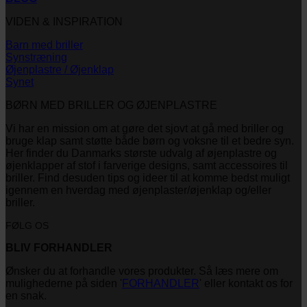
VIDEN & INSPIRATION
Barn med briller
Synstræning
Øjenplastre / Øjenklap
Synet
BØRN MED BRILLER OG ØJENPLASTRE
Vi har en mission om at gøre det sjovt at gå med briller og
bruge klap samt støtte både børn og voksne til et bedre syn.
Her finder du Danmarks største udvalg af øjenplastre og
øjenklapper af stof i farverige designs, samt accessoires til
briller. Find desuden tips og ideer til at komme bedst muligt
igennem en hverdag med øjenplaster/øjenklap og/eller
briller.
FØLG OS
BLIV FORHANDLER
Ønsker du at forhandle vores produkter. Så læs mere om
mulighederne på siden '
FORHANDLER
' eller kontakt os for
en snak.