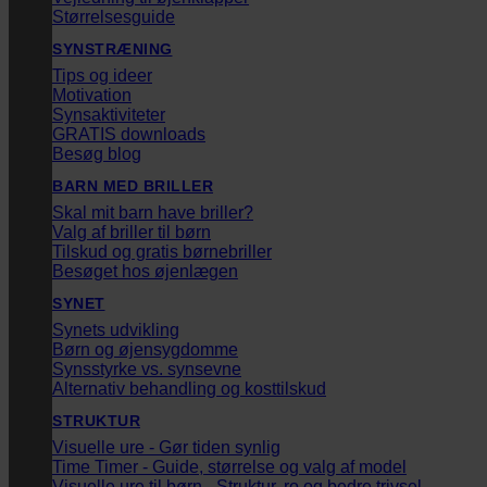
Størrelsesguide
SYNSTRÆNING
Tips og ideer
Motivation
Synsaktiviteter
GRATIS downloads
Besøg blog
BARN MED BRILLER
Skal mit barn have briller?
Valg af briller til børn
Tilskud og gratis børnebriller
Besøget hos øjenlægen
SYNET
Synets udvikling
Børn og øjensygdomme
Synsstyrke vs. synsevne
Alternativ behandling og kosttilskud
STRUKTUR
Visuelle ure - Gør tiden synlig
Time Timer - Guide, størrelse og valg af model
Visuelle ure til børn - Struktur, ro og bedre trivsel