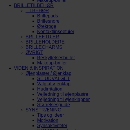
Makeup-briller
BRILLETILBEHØR
TILBEHØR
Brillepuds
Brillesnore
Ørekroge
Kontaktlinseetuier
BRILLEETUIER
BRILLEHOLDERE
BRILLECHARMS
ØVRIGT
Beskyttelsesbriller
Makeup-briller
VIDEN & INSPIRATION
Øjenplaster / Øjenklap
SE UDVALGET
Valg af øjenklap
Hudirritation
Vejledning til øjenplastre
Vejledning til øjenklapper
Størrelsesguide
SYNSTRÆNING
Tips og ideer
Motivation
Synsaktiviteter