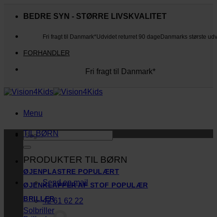
Fortsæt
til
BEDRE SYN - STØRRE LIVSKVALITET
indhold
Fri fragt til Danmark*
Udvidet returret 90 dage
Danmarks største ud
FORHANDLER
Fri fragt til Danmark*
Danmarks største udvalg
Udvidet returret 90 dage
Kunderne elsker os
Menu
TIL BØRN
Søg
efter:
PRODUKTER TIL BØRN
ØJENPLASTRE
Send en mail
ØJENKLAPPER AF STOF
BRILLER
42 61 62 22
Solbriller