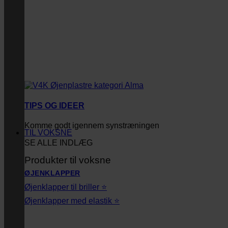
TIPS OG IDEER
Komme godt igennem synstræningen
TIL VOKSNE
SE ALLE INDLÆG
Produkter til voksne
ØJENKLAPPER
Øjenklapper til briller ⭐
Øjenklapper med elastik ⭐