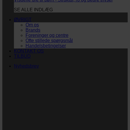
SE ALLE INDLÆG
ØVRIGT
Om os
Brands
Foreninger og centre
Ofte stillede spørgsmål
Handelsbetingelser
KONTAKT OS
TILBUD
Nyhedsbrev
Vi vil blive så glade! ❤
Ingen spam. Kun guldkorn, tips og inspiration til at
støtte dig og dit barn i en hverdag med briller
og/eller klap.