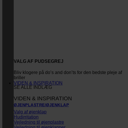
VALG AF PUDSEGREJ
Bliv klogere på do’s and don’ts for den bedste pleje af
briller
VIDEN & INSPIRATION
SE ALLE INDLÆG
VIDEN & INSPIRATION
ØJENPLASTRE/ØJENKLAP
Valg af øjenklap
Hudirritation
Vejledning til øjenplastre
Vejledning til øjenklapper