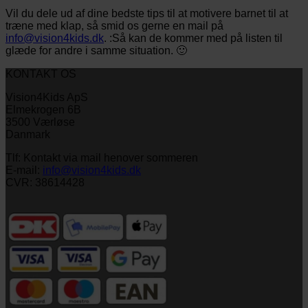
Vil du dele ud af dine bedste tips til at motivere barnet til at
træne med klap, så smid os gerne en mail på
info@vision4kids.dk
. :Så kan de kommer med på listen til
glæde for andre i samme situation. 🙂
KONTAKT OS
Vision4Kids ApS
Elmekrogen 6B
3500 Værløse
Danmark
Tlf: Kontakt via mail henover sommeren
E-mail:
info@vision4kids.dk
CVR: 38614428