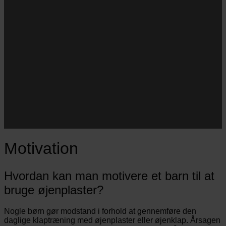
Navn
Navn
E-
Email
mail
JA TAK!
*Jeg godkender privatlivspolitik og tilmelder mig
nyhedsbrevet.
Motivation
Hvordan kan man motivere et barn til at
bruge øjenplaster?
Nogle børn gør modstand i forhold at gennemføre den
daglige klaptræning med øjenplaster eller øjenklap. Årsagen