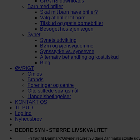
GRATIS downloads
Barn med briller
Skal mit barn have briller?
Valg af briller til børn
Tilskud og gratis børnebriller
Besøget hos øjenlægen
Synet
Synets udvikling
Børn og øjensygdomme
Synsstyrke vs. synsevne
Alternativ behandling og kosttilskud
Blog
ØVRIGT
Om os
Brands
Foreninger og centre
Ofte stillede spørgsmål
Handelsbetingelser
KONTAKT OS
TILBUD
Log ind
Nyhedsbrev
BEDRE SYN - STØRRE LIVSKVALITET
Fri fragt til Danmark*
Udvidet returret 90 dage
Danmarks største ud