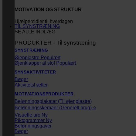
MOTIVATION OG STRUKTUR
Hjælpemidler til hverdagen
TIL SYNSTRÆNING
SE ALLE INDLÆG
PRODUKTER - Til synstræning
SYNSTRÆNING
Øjenplastre
Øjenklapper af stof
SYNSAKTIVITETER
Bøger
Aktivitetshæfter
MOTIVATIONSPRODUKTER
Belønningsplakater (Til øjenplastre)
Belønningsskemaer (Generelt brug) ⭐
Visuelle ure
Piktogrammer
Belønningsgaver
Bøger