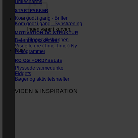
Brillecharms
STARTPAKKER
Kom godt i gang - Briller
Kom godt i gang - Synstræning
Ingen varer i kurven.
MOTIVATION OG STRUKTUR
Tilbage til shoppen
Belønningsskemaer
Visuelle ure (Time Timer)
Kurv
Piktogrammer
RO OG FORDYBELSE
Plyssede varmedunke
Fidgets
Bøger og aktivitetshæfter
VIDEN & INSPIRATION