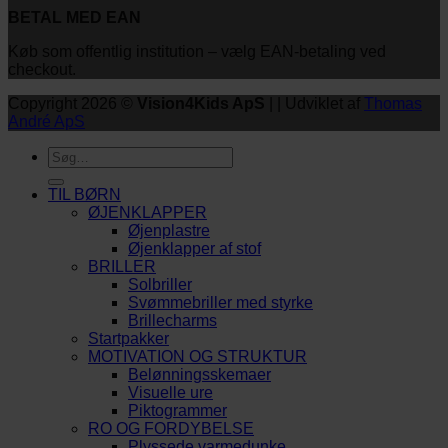
BETAL MED EAN
Køb som offentlig institution – vælg EAN-betaling ved
checkout.
Copyright 2026 ©
Vision4Kids ApS
| | Udviklet af
Thomas
André ApS
Søg
efter:
TIL BØRN
ØJENKLAPPER
Øjenplastre
Øjenklapper af stof
BRILLER
Solbriller
Svømmebriller med styrke
Brillecharms
Startpakker
MOTIVATION OG STRUKTUR
Belønningsskemaer
Visuelle ure
Piktogrammer
RO OG FORDYBELSE
Plyssede varmedunke