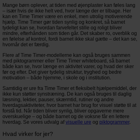
Mange børn oplever, at tiden med øjenplaster kan føles lang
– især hvis de ikke helt ved, hvor længe der er tilbage. Her
kan en Time Timer være en enkel, men utrolig motiverende
hjælp. Time Timer gør tiden synlig og konkret, så barnet
tydeligt kan se, hvordan farvefeltet stille og roligt bliver
mindre, efterhånden som tiden går. Det skaber ro, overblik og
en følelse af kontrol, fordi barnet ikke skal gætte – det kan se,
hvornår det er færdig.
Flere af Time Timer-modellerne kan også bruges sammen
med piktogrammer eller Time Timer whiteboard, så barnet
både kan se, hvor længe en aktivitet varer, og hvad der sker
før og efter. Det giver tydelig struktur, tryghed og bedre
motivation – både hjemme, i skole og i institution.
Samtidig er ure fra Time Timer et fleksibelt hjælpemiddel, der
ikke kun støtter synstræning. De kan også bruges til daglig
læsning, lektier, pauser, skærmtid, rutiner og andre
hverdagsaktiviteter, hvor barnet har brug for visuel støtte til at
forstå tid. Når tiden bliver synlig, bliver opgaverne mere
overskuelige – og både barnet og de voksne får en lettere
hverdag. Se vores udvalg af
visuelle ure
og
piktogrammer
.
Hvad virker for jer?