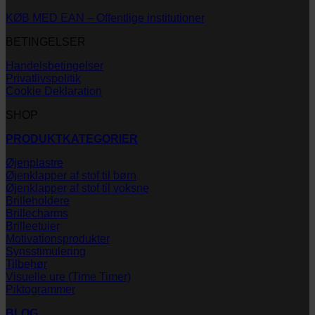
KØB MED EAN – Offentlige institutioner
BETINGELSER
Handelsbetingelser
Privatlivspolitik
Cookie Deklaration
SHOP
PRODUKTKATEGORIER
Øjenplastre
Øjenklapper af stof til børn
Øjenklapper af stof til voksne
Brilleholdere
Brillecharms
Brilleetuier
Motivationsprodukter
Synsstimulering
Tilbehør
Visuelle ure (Time Timer)
Piktogrammer
BLOG