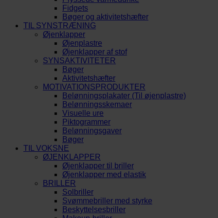
Fidgets
Bøger og aktivitetshæfter
TIL SYNSTRÆNING
Øjenklapper
Øjenplastre
Øjenklapper af stof
SYNSAKTIVITETER
Bøger
Aktivitetshæfter
MOTIVATIONSPRODUKTER
Belønningsplakater (Til øjenplastre)
Belønningsskemaer
Visuelle ure
Piktogrammer
Belønningsgaver
Bøger
TIL VOKSNE
ØJENKLAPPER
Øjenklapper til briller
Øjenklapper med elastik
BRILLER
Solbriller
Svømmebriller med styrke
Beskyttelsesbriller