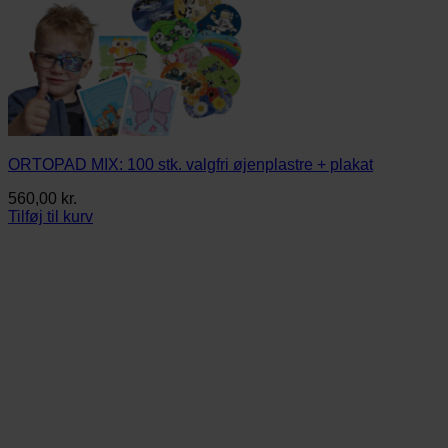
ORTOPAD MIX: 100 stk. valgfri øjenplastre + plakat
560,00
kr.
Tilføj til kurv