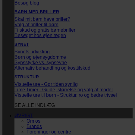
Besøg blog
BARN MED BRILLER
Skal mit barn have briller?
Valg af briller til børn
Tilskud og gratis børnebriller
Besøget hos øjenlægen
SYNET
Synets udvikling
Børn og øjensygdomme
Synsstyrke vs. synsevne
Alternativ behandling og kosttilskud
STRUKTUR
Visuelle ure - Gør tiden synlig
Time Timer - Guide, størrelse og valg af model
Visuelle ure til børn - Struktur, ro og bedre trivsel
SE ALLE INDLÆG
ØVRIGT
Om os
Brands
Foreninger og centre