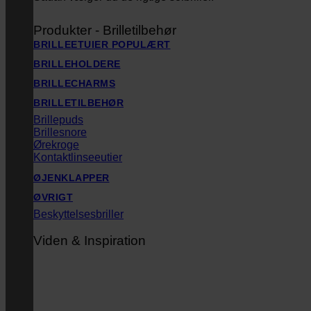
Produkter - Brilletilbehør
BRILLEETUIER
BRILLEHOLDERE
BRILLECHARMS
BRILLETILBEHØR
Brillepuds
Brillesnore
Ørekroge
Kontaktlinseeutier
ØJENKLAPPER
ØVRIGT
Beskyttelsesbriller
Viden & Inspiration