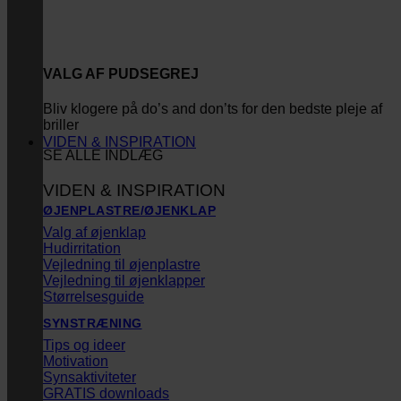
VALG AF PUDSEGREJ
Bliv klogere på do’s and don’ts for den bedste pleje af
briller
VIDEN & INSPIRATION
SE ALLE INDLÆG
VIDEN & INSPIRATION
ØJENPLASTRE/ØJENKLAP
Valg af øjenklap
Hudirritation
Vejledning til øjenplastre
Vejledning til øjenklapper
Størrelsesguide
SYNSTRÆNING
Tips og ideer
Motivation
Synsaktiviteter
GRATIS downloads