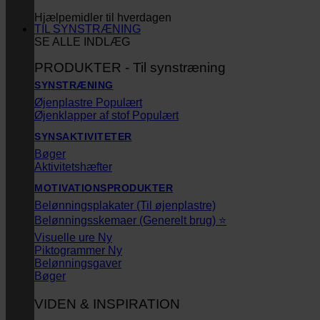
Hjælpemidler til hverdagen
TIL SYNSTRÆNING
SE ALLE INDLÆG
PRODUKTER - Til synstræning
SYNSTRÆNING
Øjenplastre
Øjenklapper af stof
SYNSAKTIVITETER
Bøger
Aktivitetshæfter
MOTIVATIONSPRODUKTER
Belønningsplakater (Til øjenplastre)
Belønningsskemaer (Generelt brug) ⭐
Visuelle ure
Piktogrammer
Belønningsgaver
Bøger
VIDEN & INSPIRATION