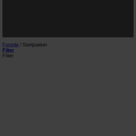
JA TAK!
*Jeg godkender privatlivspolitik og tilmelder mig
nyhedsbrevet.
Forside
/
Startpakker
Filter
Filter