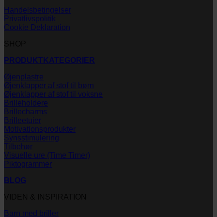
Handelsbetingelser
Privatlivspolitik
Cookie Deklaration
SHOP
PRODUKTKATEGORIER
Øjenplastre
Øjenklapper af stof til børn
Øjenklapper af stof til voksne
Brilleholdere
Brillecharms
Brilleetuier
Motivationsprodukter
Synsstimulering
Tilbehør
Visuelle ure (Time Timer)
Piktogrammer
BLOG
VIDEN & INSPIRATION
Barn med briller