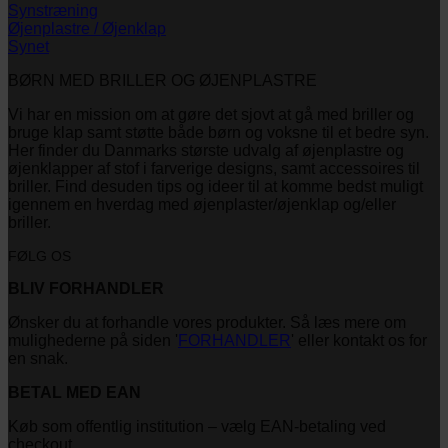
Synstræning
Øjenplastre / Øjenklap
Synet
BØRN MED BRILLER OG ØJENPLASTRE
Vi har en mission om at gøre det sjovt at gå med briller og
bruge klap samt støtte både børn og voksne til et bedre syn.
Her finder du Danmarks største udvalg af øjenplastre og
øjenklapper af stof i farverige designs, samt accessoires til
briller. Find desuden tips og ideer til at komme bedst muligt
igennem en hverdag med øjenplaster/øjenklap og/eller
briller.
FØLG OS
BLIV FORHANDLER
Ønsker du at forhandle vores produkter. Så læs mere om
mulighederne på siden '
FORHANDLER
' eller kontakt os for
en snak.
BETAL MED EAN
Køb som offentlig institution – vælg EAN-betaling ved
checkout.