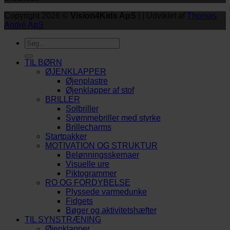
Copyright 2026 ©
Vision4Kids ApS
| | Udviklet af
Thomas
André ApS
Søg
efter:
TIL BØRN
ØJENKLAPPER
Øjenplastre
Øjenklapper af stof
BRILLER
Solbriller
Svømmebriller med styrke
Brillecharms
Startpakker
MOTIVATION OG STRUKTUR
Belønningsskemaer
Visuelle ure
Piktogrammer
RO OG FORDYBELSE
Plyssede varmedunke
Fidgets
Bøger og aktivitetshæfter
TIL SYNSTRÆNING
Øjenklapper