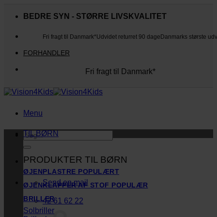
Fortsæt
til
BEDRE SYN - STØRRE LIVSKVALITET
indhold
Fri fragt til Danmark*
Udvidet returret 90 dage
Danmarks største ud
FORHANDLER
Fri fragt til Danmark*
Danmarks største udvalg
Udvidet returret 90 dage
Kunderne elsker os
Menu
TIL BØRN
Søg
efter:
PRODUKTER TIL BØRN
ØJENPLASTRE
Send en mail
ØJENKLAPPER AF STOF
BRILLER
42 61 62 22
Solbriller