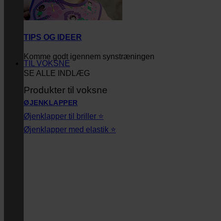
TIPS OG IDEER
Komme godt igennem synstræningen
TIL VOKSNE
SE ALLE INDLÆG
Produkter til voksne
ØJENKLAPPER
Øjenklapper til briller ⭐
Øjenklapper med elastik ⭐