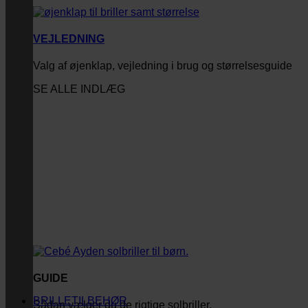
VEJLEDNING
Valg af øjenklap, vejledning i brug og størrelsesguide
SE ALLE INDLÆG
GUIDE
BRILLETILBEHØR
Sådan vælger du de rigtige solbriller.