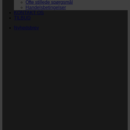
Ofte stillede spørgsmål
Handelsbetingelser
KONTAKT OS
TILBUD
Nyhedsbrev
Vi vil blive så glade! ❤
Ingen spam. Kun guldkorn, tips og inspiration til at
støtte dig og dit barn i en hverdag med briller
og/eller klap.
Navn
Navn
E-
Email
mail