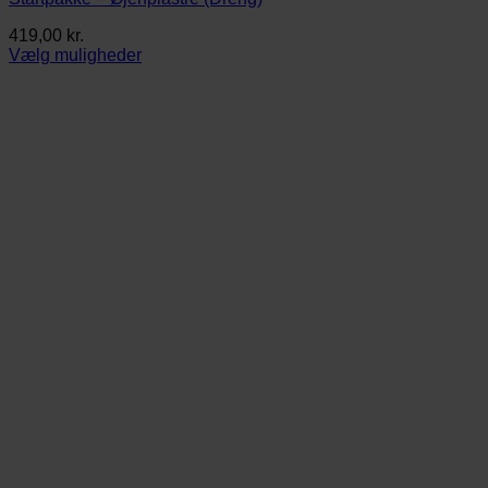
419,00
kr.
Vælg muligheder
Dette
vare
har
flere
varianter.
Mulighederne
kan
vælges
på
varesiden