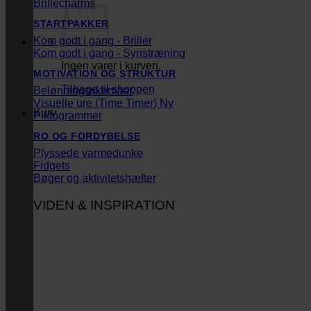
Brillecharms
STARTPAKKER
Kom godt i gang - Briller
Kom godt i gang - Synstræning
Ingen varer i kurven.
MOTIVATION OG STRUKTUR
Tilbage til shoppen
Belønningsskemaer
Visuelle ure (Time Timer)
Kurv
Piktogrammer
RO OG FORDYBELSE
Plyssede varmedunke
Fidgets
Bøger og aktivitetshæfter
VIDEN & INSPIRATION