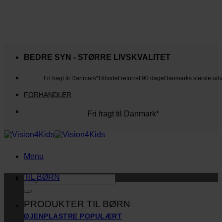
Fortsæt
til
BEDRE SYN - STØRRE LIVSKVALITET
indhold
Fri fragt til Danmark*
Udvidet returret 90 dage
Danmarks største ud
FORHANDLER
Fri fragt til Danmark*
Danmarks største udvalg
Udvidet returret 90 dage
Kunderne elsker os
Menu
TIL BØRN
Søg
efter:
PRODUKTER TIL BØRN
ØJENPLASTRE