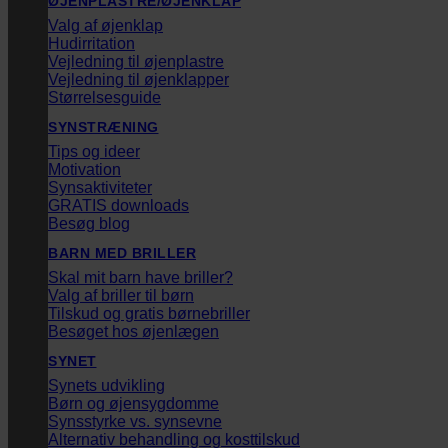
ØJENPLASTRE/ØJENKLAP
Valg af øjenklap
Hudirritation
Vejledning til øjenplastre
Vejledning til øjenklapper
Størrelsesguide
SYNSTRÆNING
Tips og ideer
Motivation
Synsaktiviteter
GRATIS downloads
Besøg blog
BARN MED BRILLER
Skal mit barn have briller?
Valg af briller til børn
Tilskud og gratis børnebriller
Besøget hos øjenlægen
SYNET
Synets udvikling
Børn og øjensygdomme
Synsstyrke vs. synsevne
Alternativ behandling og kosttilskud