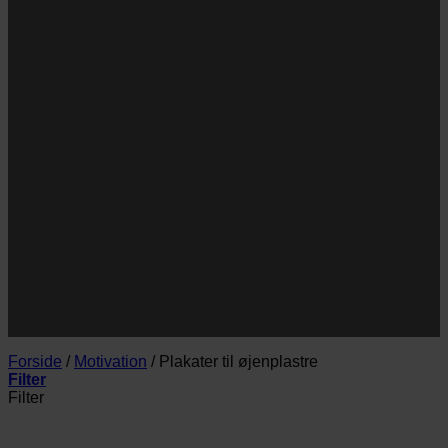
og/eller klap.
Navn
Navn
E-
Email
mail
JA TAK!
*Jeg godkender privatlivspolitik og tilmelder mig
nyhedsbrevet.
Forside
/
Motivation
/
Plakater til øjenplastre
Filter
Filter