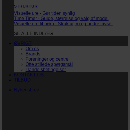
STRUKTUR
Visuelle ure - Gør tiden synlig
Time Timer - Guide, størrelse og valg af model
Visuelle ure til børn - Struktur, ro og bedre trivsel
SE ALLE INDLÆG
ØVRIGT
Om os
Brands
Foreninger og centre
Ofte stillede spørgsmål
Handelsbetingelser
KONTAKT OS
TILBUD
Nyhedsbrev
Vi vil blive så glade! ❤
Ingen spam. Kun guldkorn, tips og inspiration til at
støtte dig og dit barn i en hverdag med briller