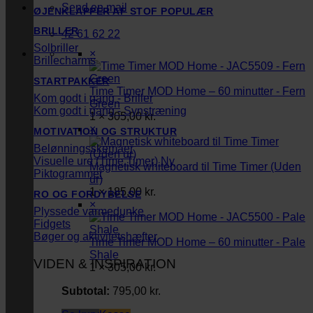
Send en mail
ØJENKLAPPER AF STOF
BRILLER
42 61 62 22
Solbriller
×
Brillecharms
STARTPAKKER
Time Timer MOD Home – 60 minutter - Fern
Kom godt i gang - Briller
Green
Kom godt i gang - Synstræning
1 ×
305,00
kr.
×
MOTIVATION OG STRUKTUR
Belønningsskemaer
Visuelle ure (Time Timer)
Magnetisk whiteboard til Time Timer (Uden
Piktogrammer
ur)
1 ×
185,00
kr.
RO OG FORDYBELSE
×
Plyssede varmedunke
Fidgets
Bøger og aktivitetshæfter
Time Timer MOD Home – 60 minutter - Pale
Shale
VIDEN & INSPIRATION
1 ×
305,00
kr.
Subtotal:
795,00
kr.