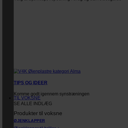
TIPS OG IDEER
Komme godt igennem synstræningen
TIL VOKSNE
SE ALLE INDLÆG
Produkter til voksne
ØJENKLAPPER