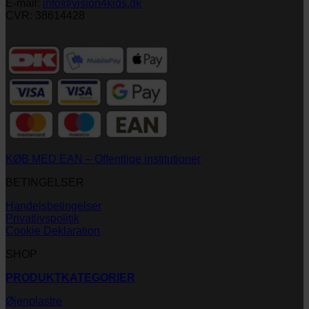
E-mail:
info@vision4kids.dk
CVR: 38614428
KØB MED EAN – Offentlige institutioner
BETINGELSER
Handelsbetingelser
Privatlivspolitik
Cookie Deklaration
SHOP
PRODUKTKATEGORIER
Øjenplastre