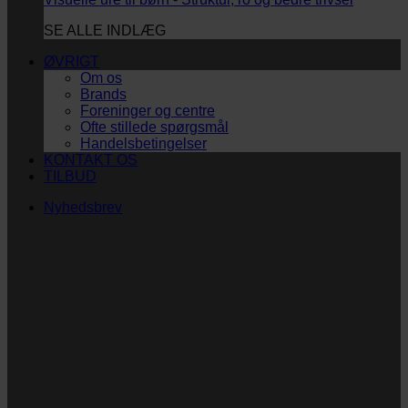
SE ALLE INDLÆG
ØVRIGT
Om os
Brands
Foreninger og centre
Ofte stillede spørgsmål
Handelsbetingelser
KONTAKT OS
TILBUD
Nyhedsbrev
Vi vil blive så glade! ❤
Ingen spam. Kun guldkorn, tips og inspiration til at
støtte dig og dit barn i en hverdag med briller
og/eller klap.