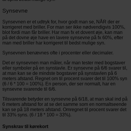
Synsevne
Synsevnen er et udtryk for, hvor godt man se, NÅR der er
korrigeret med briller. For man ser ikke nødvendigvis 100%,
blot fordi man får briller. Har man fx et dovent øje, kan man
på det dovne øje have en lavere synsevne på fx 60%, efter
man med briller har korrigeret til bedst mulige syn.
Synsevnen benævnes ofte i procenter eller decimaler.
Det er synsevnen man måler, når man tester med bogstaver
eller symboler på en synstavle. Er synsevne på 6/6 svarer til,
at man kan se de mindste bogstaver på synstavlen på 6
meters afstand. Regnet om til procent svarer det til 100% syn
(6 / 6 * 100 = 100%). En person, der ser normalt, har en
synsevne svarende til 6/6.
Tilsvarende betyder en synsevne på 6/18, at man skal ind på
6 meters afstand for at se det samme som en normaltseende
kan se på 18 meters afstand. Omregnet til procent svarer det
til 33% syns. (6 / 18 * 100 = 33%).
Synskrav til kørekort