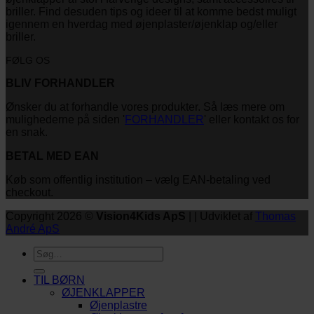
briller. Find desuden tips og ideer til at komme bedst muligt
igennem en hverdag med øjenplaster/øjenklap og/eller
briller.
FØLG OS
BLIV FORHANDLER
Ønsker du at forhandle vores produkter. Så læs mere om
mulighederne på siden '
FORHANDLER
' eller kontakt os for
en snak.
BETAL MED EAN
Køb som offentlig institution – vælg EAN-betaling ved
checkout.
Copyright 2026 ©
Vision4Kids ApS
| | Udviklet af
Thomas
André ApS
Søg
efter:
TIL BØRN
ØJENKLAPPER
Øjenplastre