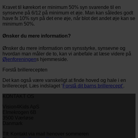
Kravet til kørekort er minimum 50% syn svarende til en
synsevne på 6/12 på minimum et øje. Man kan således godt
have fx 10% syn på det ene øje, når blot det andet øje kan se
minimum 50%.
Ønsker du mere information?
Ønsker du mere information om synsstyrke, synsevne og
hvordan man måler de to, kan vi anbefale at læse videre på
Øjenforeningen
s hjemmeside.
Forstå brillerecepten
Det kan også være vanskeligt at finde hoved og hale i en
brillerecept. Læs indslaget ‘
Forstå dit barns brillerecept’
.
KONTAKT OS
Vision4Kids ApS
Elmekrogen 6B
3500 Værløse
Danmark
Tlf: Kontakt via mail henover sommeren