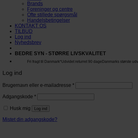
Brands
Foreninger og centre
Ofte stillede spørgsmål
Handelsbetingelser
KONTAKT OS
TILBUD
Log ind
Nyhedsbrev
BEDRE SYN - STØRRE LIVSKVALITET
Fri fragt til Danmark*
Udvidet returret 90 dage
Danmarks største ud
Log ind
Brugernavn eller e-mailadresse
*
Adgangskode
*
Husk mig
Log ind
Mistet din adgangskode?