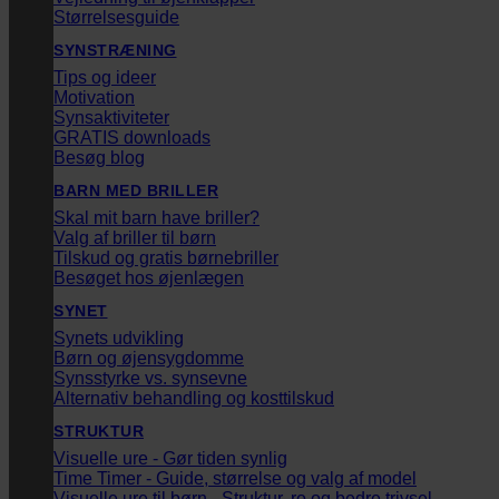
Størrelsesguide
SYNSTRÆNING
Tips og ideer
Motivation
Synsaktiviteter
GRATIS downloads
Besøg blog
BARN MED BRILLER
Skal mit barn have briller?
Valg af briller til børn
Tilskud og gratis børnebriller
Besøget hos øjenlægen
SYNET
Synets udvikling
Børn og øjensygdomme
Synsstyrke vs. synsevne
Alternativ behandling og kosttilskud
STRUKTUR
Visuelle ure - Gør tiden synlig
Time Timer - Guide, størrelse og valg af model
Visuelle ure til børn - Struktur, ro og bedre trivsel