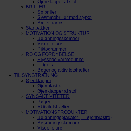
Øjenklapper af stof
BRILLER
Solbriller
Svømmebriller med styrke
Brillecharms
Startpakker
MOTIVATION OG STRUKTUR
Belønningsskemaer
Visuelle ure
Piktogrammer
RO OG FORDYBELSE
Plyssede varmedunke
Fidgets
Bøger og aktivitetshæfter
TIL SYNSTRÆNING
Øjenklapper
Øjenplastre
Øjenklapper af stof
SYNSAKTIVITETER
Bøger
Aktivitetshæfter
MOTIVATIONSPRODUKTER
Belønningsplakater (Til øjenplastre)
Belønningsskemaer
Visuelle ure