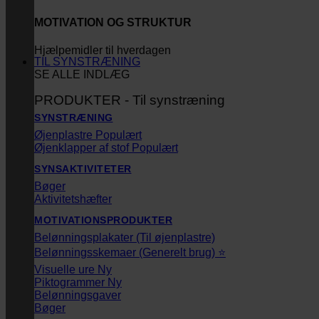
MOTIVATION OG STRUKTUR
Hjælpemidler til hverdagen
TIL SYNSTRÆNING
SE ALLE INDLÆG
PRODUKTER - Til synstræning
SYNSTRÆNING
Øjenplastre
Øjenklapper af stof
SYNSAKTIVITETER
Bøger
Aktivitetshæfter
MOTIVATIONSPRODUKTER
Belønningsplakater (Til øjenplastre)
Belønningsskemaer (Generelt brug) ⭐
Visuelle ure
Piktogrammer
Belønningsgaver
Bøger