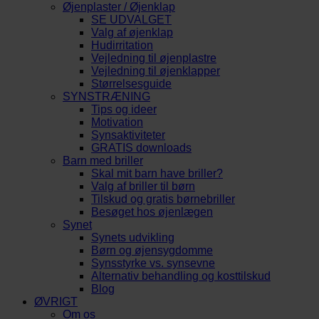
Øjenplaster / Øjenklap
SE UDVALGET
Valg af øjenklap
Hudirritation
Vejledning til øjenplastre
Vejledning til øjenklapper
Størrelsesguide
SYNSTRÆNING
Tips og ideer
Motivation
Synsaktiviteter
GRATIS downloads
Barn med briller
Skal mit barn have briller?
Valg af briller til børn
Tilskud og gratis børnebriller
Besøget hos øjenlægen
Synet
Synets udvikling
Børn og øjensygdomme
Synsstyrke vs. synsevne
Alternativ behandling og kosttilskud
Blog
ØVRIGT
Om os