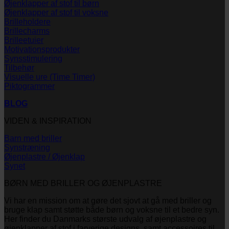
Øjenklapper af stof til børn
Øjenklapper af stof til voksne
Brilleholdere
Brillecharms
Brilleetuier
Motivationsprodukter
Synsstimulering
Tilbehør
Visuelle ure (Time Timer)
Piktogrammer
BLOG
VIDEN & INSPIRATION
Barn med briller
Synstræning
Øjenplastre / Øjenklap
Synet
BØRN MED BRILLER OG ØJENPLASTRE
Vi har en mission om at gøre det sjovt at gå med briller og
bruge klap samt støtte både børn og voksne til et bedre syn.
Her finder du Danmarks største udvalg af øjenplastre og
øjenklapper af stof i farverige designs, samt accessoires til