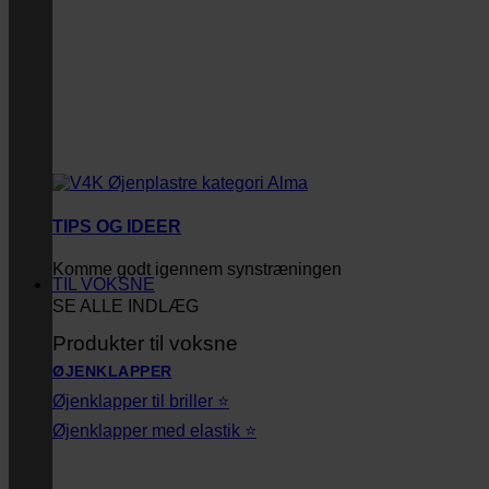
TIPS OG IDEER
Komme godt igennem synstræningen
TIL VOKSNE
SE ALLE INDLÆG
Produkter til voksne
ØJENKLAPPER
Øjenklapper til briller ⭐
Øjenklapper med elastik ⭐