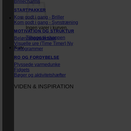
Brillecharms
STARTPAKKER
Kom godt i gang - Briller
Kom godt i gang - Synstræning
Ingen varer i kurven.
MOTIVATION OG STRUKTUR
Tilbage til shoppen
Belønningsskemaer
Visuelle ure (Time Timer)
Kurv
Piktogrammer
RO OG FORDYBELSE
Plyssede varmedunke
Fidgets
Bøger og aktivitetshæfter
VIDEN & INSPIRATION