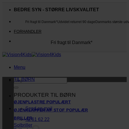
Fortsæt
til
BEDRE SYN - STØRRE LIVSKVALITET
indhold
Fri fragt til Danmark*
Udvidet returret 90 dage
Danmarks største ud
FORHANDLER
Fri fragt til Danmark*
Danmarks største udvalg
Udvidet returret 90 dage
Kunderne elsker os
Menu
TIL BØRN
Søg
efter:
PRODUKTER TIL BØRN
ØJENPLASTRE
Send en mail
ØJENKLAPPER AF STOF
BRILLER
42 61 62 22
Solbriller