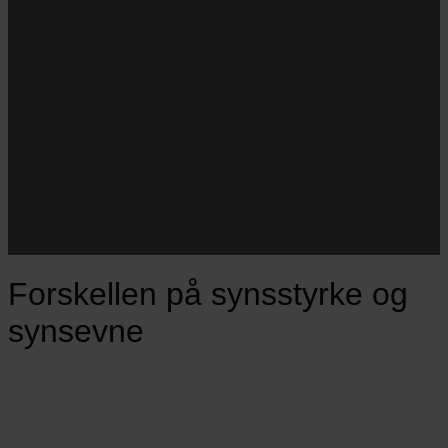
Navn
Navn
E-
Email
mail
JA TAK!
*Jeg godkender privatlivspolitik og tilmelder mig
nyhedsbrevet.
Forskellen på synsstyrke og
synsevne