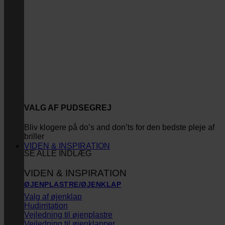
VALG AF PUDSEGREJ
Bliv klogere på do’s and don’ts for den bedste pleje af
briller
VIDEN & INSPIRATION
SE ALLE INDLÆG
VIDEN & INSPIRATION
ØJENPLASTRE/ØJENKLAP
Valg af øjenklap
Hudirritation
Vejledning til øjenplastre
Vejledning til øjenklapper