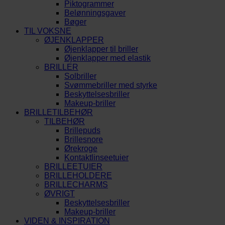
Piktogrammer
Belønningsgaver
Bøger
TIL VOKSNE
ØJENKLAPPER
Øjenklapper til briller
Øjenklapper med elastik
BRILLER
Solbriller
Svømmebriller med styrke
Beskyttelsesbriller
Makeup-briller
BRILLETILBEHØR
TILBEHØR
Brillepuds
Brillesnore
Ørekroge
Kontaktlinseetuier
BRILLEETUIER
BRILLEHOLDERE
BRILLECHARMS
ØVRIGT
Beskyttelsesbriller
Makeup-briller
VIDEN & INSPIRATION