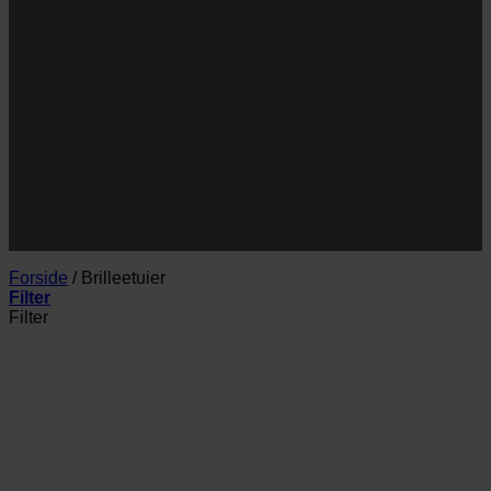
Navn
E-
Email
mail
JA TAK!
*Jeg godkender privatlivspolitik og tilmelder mig
nyhedsbrevet.
Forside
/
Brilleetuier
Filter
Filter