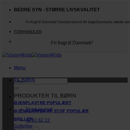
Fortsæt
til
BEDRE SYN - STØRRE LIVSKVALITET
indhold
Fri fragt til Danmark*
Udvidet returret 90 dage
Danmarks største ud
FORHANDLER
Fri fragt til Danmark*
Danmarks største udvalg
Udvidet returret 90 dage
Kunderne elsker os
Menu
TIL BØRN
Søg
efter:
PRODUKTER TIL BØRN
ØJENPLASTRE
Send en mail
ØJENKLAPPER AF STOF
BRILLER
42 61 62 22
Solbriller