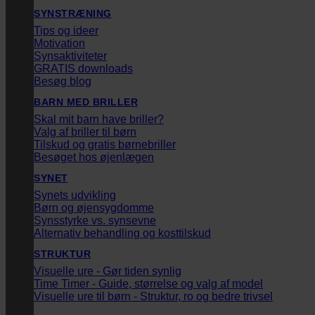
SYNSTRÆNING
Tips og ideer
Motivation
Synsaktiviteter
GRATIS downloads
Besøg blog
BARN MED BRILLER
Skal mit barn have briller?
Valg af briller til børn
Tilskud og gratis børnebriller
Besøget hos øjenlægen
SYNET
Synets udvikling
Børn og øjensygdomme
Synsstyrke vs. synsevne
Alternativ behandling og kosttilskud
STRUKTUR
Visuelle ure - Gør tiden synlig
Time Timer - Guide, størrelse og valg af model
Visuelle ure til børn - Struktur, ro og bedre trivsel