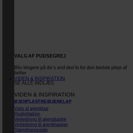
VALG AF PUDSEGREJ
Bliv klogere på do’s and don’ts for den bedste pleje af
briller
VIDEN & INSPIRATION
SE ALLE INDLÆG
VIDEN & INSPIRATION
ØJENPLASTRE/ØJENKLAP
Valg af øjenklap
Hudirritation
Vejledning til øjenplastre
Vejledning til øjenklapper
Størrelsesguide