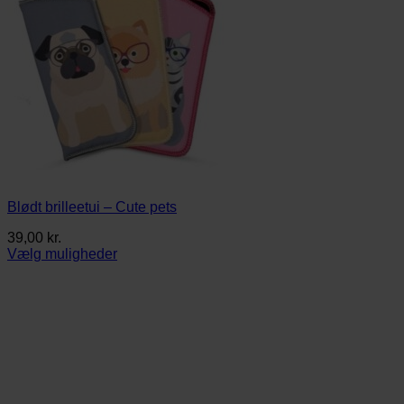
Blødt brilleetui – Cute pets
39,00
kr.
Vælg muligheder
Dette
vare
har
flere
varianter.
Mulighederne
kan
vælges
på