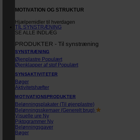
MOTIVATION OG STRUKTUR
Hjælpemidler til hverdagen
TIL SYNSTRÆNING
SE ALLE INDLÆG
PRODUKTER - Til synstræning
SYNSTRÆNING
Øjenplastre
Øjenklapper af stof
SYNSAKTIVITETER
Bøger
Aktivitetshæfter
MOTIVATIONSPRODUKTER
Belønningsplakater (Til øjenplastre)
Belønningsskemaer (Generelt brug)
Visuelle ure
Piktogrammer
Belønningsgaver
Bøger