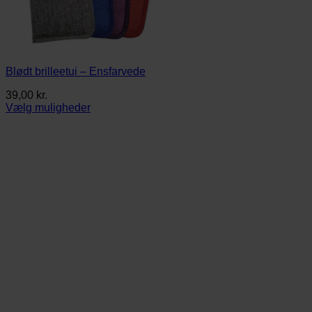
Blødt brilleetui – Ensfarvede
39,00
kr.
Vælg muligheder
Dette
vare
har
flere
varianter.
Mulighederne
kan
vælges
på
varesiden