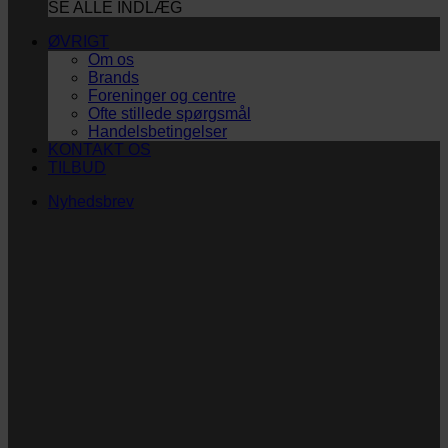
SE ALLE INDLÆG
ØVRIGT
Om os
Brands
Foreninger og centre
Ofte stillede spørgsmål
Handelsbetingelser
KONTAKT OS
TILBUD
Nyhedsbrev
Vi vil blive så glade!
Ingen spam. Kun guldkorn, tips og inspiration til at
støtte dig og dit barn i en hverdag med briller
og/eller klap.
Navn