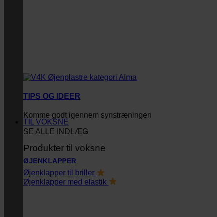
TIPS OG IDEER
Komme godt igennem synstræningen
TIL VOKSNE
SE ALLE INDLÆG
Produkter til voksne
ØJENKLAPPER
Øjenklapper til briller
Øjenklapper med elastik