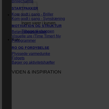
Brillecharms
STARTPAKKER
Kom godt i gang - Briller
Kom godt i gang - Synstræning
Ingen varer i kurven.
MOTIVATION OG STRUKTUR
Tilbage til shoppen
Belønningsskemaer
Visuelle ure (Time Timer)
Kurv
Piktogrammer
RO OG FORDYBELSE
Plyssede varmedunke
Fidgets
Bøger og aktivitetshæfter
VIDEN & INSPIRATION