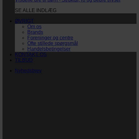
SE ALLE INDLÆG
ØVRIGT
Om os
Brands
Foreninger og centre
Ofte stillede spørgsmål
Handelsbetingelser
KONTAKT OS
TILBUD
Nyhedsbrev
Vi vil blive så glade! ❤
Ingen spam. Kun guldkorn, tips og inspiration til at
støtte dig og dit barn i en hverdag med briller
og/eller klap.