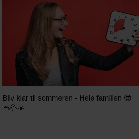
Bliv klar til sommeren - Hele familien 😎
🥽💦☀️