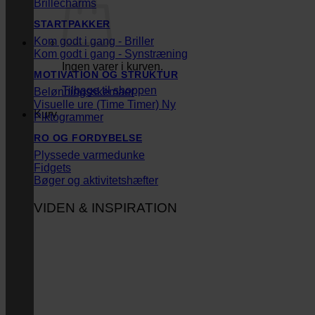
Brillecharms
STARTPAKKER
Kom godt i gang - Briller
Kom godt i gang - Synstræning
Ingen varer i kurven.
MOTIVATION OG STRUKTUR
Tilbage til shoppen
Belønningsskemaer
Visuelle ure (Time Timer)
Kurv
Piktogrammer
RO OG FORDYBELSE
Plyssede varmedunke
Fidgets
Bøger og aktivitetshæfter
VIDEN & INSPIRATION