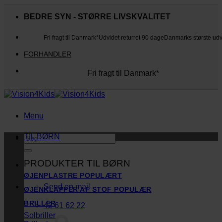
Fortsæt
til
BEDRE SYN - STØRRE LIVSKVALITET
indhold
Fri fragt til Danmark*
Udvidet returret 90 dage
Danmarks største ud
FORHANDLER
Fri fragt til Danmark*
Danmarks største udvalg
Udvidet returret 90 dage
Kunderne elsker os
Menu
TIL BØRN
Søg
efter:
PRODUKTER TIL BØRN
ØJENPLASTRE
Send en mail
ØJENKLAPPER AF STOF
BRILLER
42 61 62 22
Solbriller