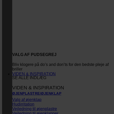
VALG AF PUDSEGREJ
Bliv klogere på do’s and don’ts for den bedste pleje af
briller
VIDEN & INSPIRATION
SE ALLE INDLÆG
VIDEN & INSPIRATION
ØJENPLASTRE/ØJENKLAP
Valg af øjenklap
Hudirritation
Vejledning til øjenplastre
Vejledning til øjenklapper