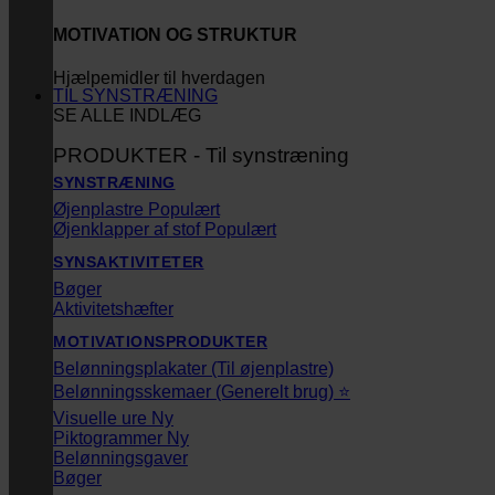
MOTIVATION OG STRUKTUR
Hjælpemidler til hverdagen
TIL SYNSTRÆNING
SE ALLE INDLÆG
PRODUKTER - Til synstræning
SYNSTRÆNING
Øjenplastre
Øjenklapper af stof
SYNSAKTIVITETER
Bøger
Aktivitetshæfter
MOTIVATIONSPRODUKTER
Belønningsplakater (Til øjenplastre)
Belønningsskemaer (Generelt brug) ⭐
Visuelle ure
Piktogrammer
Belønningsgaver
Bøger