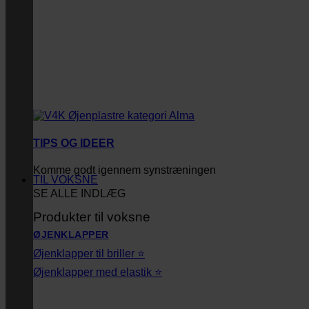
TIPS OG IDEER
Komme godt igennem synstræningen
TIL VOKSNE
SE ALLE INDLÆG
Produkter til voksne
ØJENKLAPPER
Øjenklapper til briller ⭐
Øjenklapper med elastik ⭐