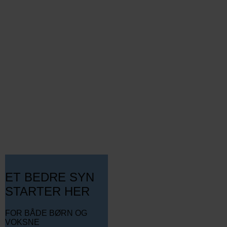
ET BEDRE SYN
STARTER HER
FOR BÅDE BØRN OG
VOKSNE