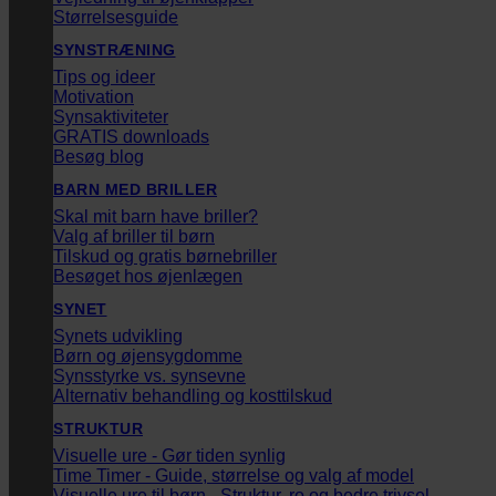
Størrelsesguide
SYNSTRÆNING
Tips og ideer
Motivation
Synsaktiviteter
GRATIS downloads
Besøg blog
BARN MED BRILLER
Skal mit barn have briller?
Valg af briller til børn
Tilskud og gratis børnebriller
Besøget hos øjenlægen
SYNET
Synets udvikling
Børn og øjensygdomme
Synsstyrke vs. synsevne
Alternativ behandling og kosttilskud
STRUKTUR
Visuelle ure - Gør tiden synlig
Time Timer - Guide, størrelse og valg af model
Visuelle ure til børn - Struktur, ro og bedre trivsel