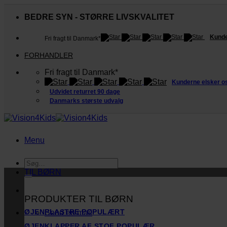
Fortsæt
til
BEDRE SYN - STØRRE LIVSKVALITET
indhold
Kunde
Fri fragt til Danmark*
FORHANDLER
Fri fragt til Danmark*
Kunderne elsker o
Udvidet returret 90 dage
Danmarks største udvalg
Menu
Søg
efter:
TIL BØRN
PRODUKTER TIL BØRN
ØJENPLASTRE
Send en mail
ØJENKLAPPER AF STOF