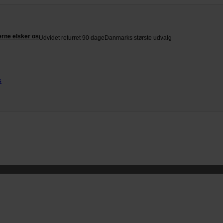
rne elsker os
Udvidet returret 90 dage
Danmarks største udvalg
s