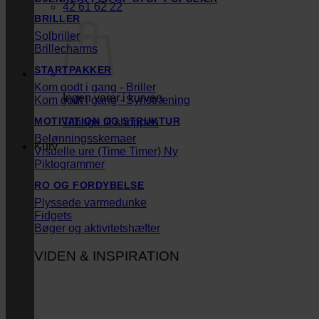
42 61 62 22
BRILLER
Solbriller
Brillecharms
STARTPAKKER
Kom godt i gang - Briller
Ingen varer i kurven.
Kom godt i gang - Synstræning
MOTIVATION OG STRUKTUR
Tilbage til shoppen
Belønningsskemaer
Kurv
Visuelle ure (Time Timer)
Piktogrammer
RO OG FORDYBELSE
Plyssede varmedunke
Fidgets
Bøger og aktivitetshæfter
VIDEN & INSPIRATION