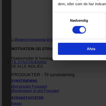
dem, eller som de har indsaml
Samtykkevalg
Nødvendig
Afvis
MOTIVATION OG STRUKTUR
Hjælpemidler til hverdagen
TIL SYNSTRÆNING
SE ALLE INDLÆG
PRODUKTER - Til synstræning
SYNSTRÆNING
Øjenplastre
Øjenklapper af stof
SYNSAKTIVITETER
Bøger