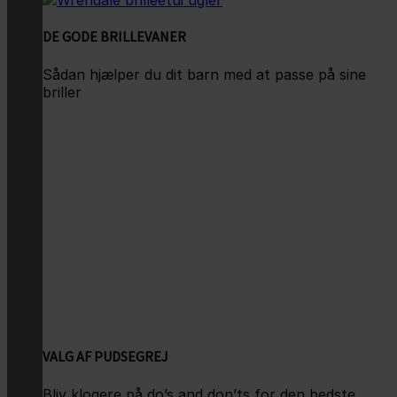
DE GODE BRILLEVANER
Sådan hjælper du dit barn med at passe på sine
briller
VALG AF PUDSEGREJ
Bliv klogere på do’s and don’ts for den bedste