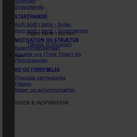
Solbriller
Brillecharms
STARTPAKKER
Kom godt i gang - Briller
Kom godt i gang - Synstræning
Ingen varer i kurven.
MOTIVATION OG STRUKTUR
Tilbage til shoppen
Belønningsskemaer
Visuelle ure (Time Timer)
Kurv
Piktogrammer
RO OG FORDYBELSE
Plyssede varmedunke
Fidgets
Bøger og aktivitetshæfter
VIDEN & INSPIRATION