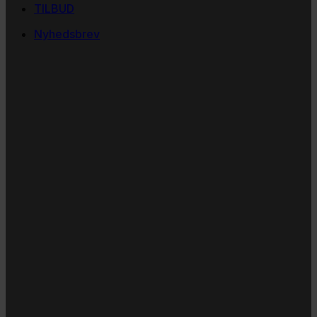
TILBUD
Nyhedsbrev
Vi vil blive så glade! ❤
Ingen spam. Kun guldkorn, tips og inspiration til at
støtte dig og dit barn i en hverdag med briller
og/eller klap.
Navn
Navn
Email
E-
mail
JA TAK!