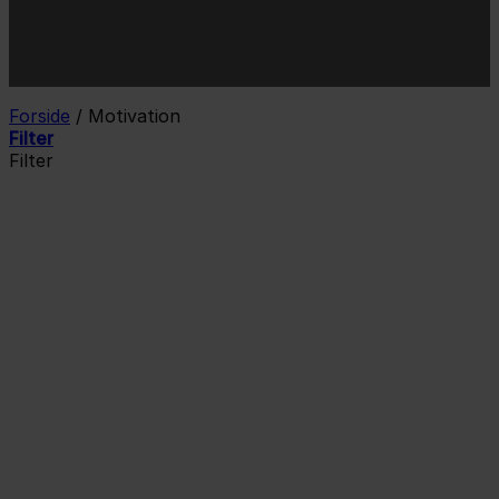
*Jeg godkender privatlivspolitik og tilmelder mig
nyhedsbrevet.
Forside
/
Motivation
Filter
Filter