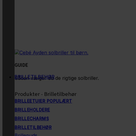
GUIDE
BRILLETILBEHØR
Sådan vælger du de rigtige solbriller.
Produkter - Brilletilbehør
BRILLEETUIER
BRILLEHOLDERE
BRILLECHARMS
BRILLETILBEHØR
Brillepuds