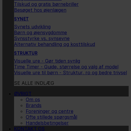
Tilskud og gratis børnebriller
Besøget hos øjenlægen
SYNET
Synets udvikling
Børn og øjensygdomme
Synsstyrke vs. synsevne
Alternativ behandling og kosttilskud
STRUKTUR
Visuelle ure - Gør tiden synlig
Time Timer - Guide, størrelse og valg af model
Visuelle ure til børn - Struktur, ro og bedre trivsel
SE ALLE INDLÆG
ØVRIGT
Om os
Brands
Foreninger og centre
Ofte stillede spørgsmål
Handelsbetingelser
KONTAKT OS