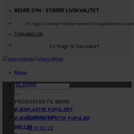
Fortsæt
BEDRE SYN - STØRRE LIVSKVALITET
til
indhold
Fri fragt til Danmark*
Udvidet returret 90 dage
Danmarks størs
FORHANDLER
Fri fragt til Danmark*
Udvidet returret 90 dage
Danmarks største udvalg
Kunderne elsker os
Menu
TIL BØRN
Søg
efter:
PRODUKTER TIL BØRN
ØJENPLASTRE
Send en mail
ØJENKLAPPER AF STOF
BRILLER
42 61 62 22