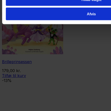
Afvis
Brilleprinsessen
179,00
kr.
Tilføj til kurv
-13%