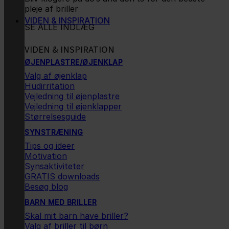
pleje af briller
VIDEN & INSPIRATION
SE ALLE INDLÆG
VIDEN & INSPIRATION
ØJENPLASTRE/ØJENKLAP
Valg af øjenklap
Hudirritation
Vejledning til øjenplastre
Vejledning til øjenklapper
Størrelsesguide
SYNSTRÆNING
Tips og ideer
Motivation
Synsaktiviteter
GRATIS downloads
Besøg blog
BARN MED BRILLER
Skal mit barn have briller?
Valg af briller til børn