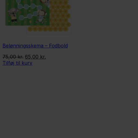
Belønningsskema – Fodbold
Den
Den
75,00
kr.
65,00
kr.
oprindelige
aktuelle
Tilføj til kurv
pris
pris
var:
er:
75,00 kr..
65,00 kr..