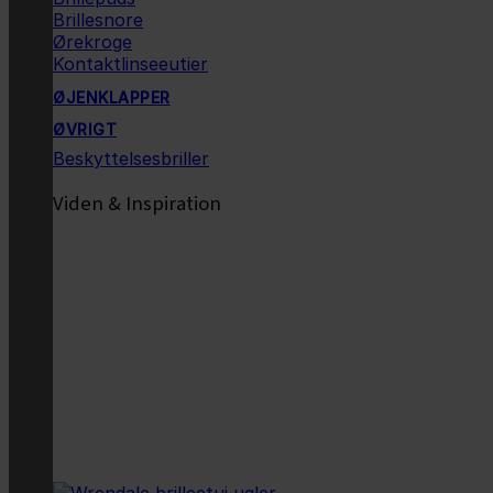
Brillesnore
Ørekroge
Kontaktlinseeutier
ØJENKLAPPER
ØVRIGT
Beskyttelsesbriller
Viden & Inspiration