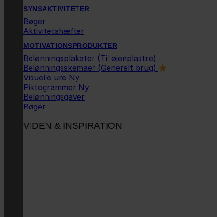
SYNSAKTIVITETER
Bøger
Aktivitetshæfter
MOTIVATIONSPRODUKTER
Belønningsplakater (Til øjenplastre)
Belønningsskemaer (Generelt brug)
Visuelle ure
Piktogrammer
Belønningsgaver
Bøger
VIDEN & INSPIRATION