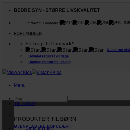
Fortsæt
til
BEDRE SYN - STØRRE LIVSKVALITET
indhold
Kun
Fri fragt til Danmark*
FORHANDLER
Fri fragt til Danmark*
Kunderne els
Udvidet returret 90 dage
Danmarks største udvalg
Menu
Søg
efter:
TIL BØRN
PRODUKTER TIL BØRN
ØJENPLASTRE
Send en mail