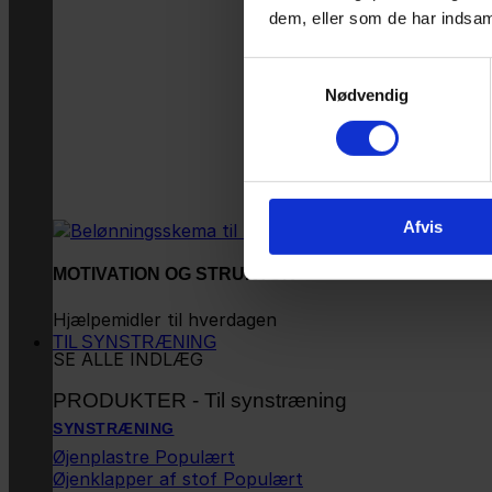
dem, eller som de har indsaml
Samtykkevalg
Nødvendig
Afvis
MOTIVATION OG STRUKTUR
Hjælpemidler til hverdagen
TIL SYNSTRÆNING
SE ALLE INDLÆG
PRODUKTER - Til synstræning
SYNSTRÆNING
Øjenplastre
Øjenklapper af stof