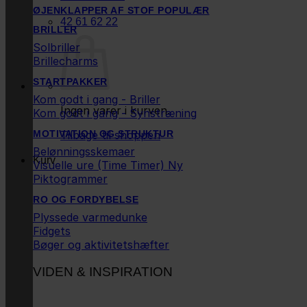
ØJENKLAPPER AF STOF
42 61 62 22
BRILLER
Solbriller
Brillecharms
STARTPAKKER
Kom godt i gang - Briller
Ingen varer i kurven.
Kom godt i gang - Synstræning
Tilbage til shoppen
MOTIVATION OG STRUKTUR
Belønningsskemaer
Kurv
Visuelle ure (Time Timer)
Piktogrammer
RO OG FORDYBELSE
Plyssede varmedunke
Fidgets
Bøger og aktivitetshæfter
VIDEN & INSPIRATION