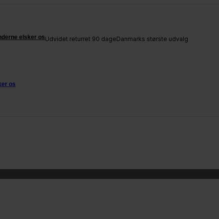
derne elsker os
Udvidet returret 90 dage
Danmarks største udvalg
ker os