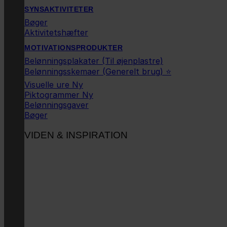
SYNSAKTIVITETER
Bøger
Aktivitetshæfter
MOTIVATIONSPRODUKTER
Belønningsplakater (Til øjenplastre)
Belønningsskemaer (Generelt brug) ⭐
Visuelle ure
Piktogrammer
Belønningsgaver
Bøger
VIDEN & INSPIRATION