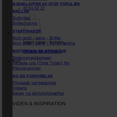
ØJENKLAPPER AF STOF
42 61 62 22
BRILLER
Solbriller
Brillecharms
STARTPAKKER
Kom godt i gang - Briller
Ingen varer i kurven.
Kom godt i gang - Synstræning
Tilbage til shoppen
MOTIVATION OG STRUKTUR
Belønningsskemaer
Kurv
Visuelle ure (Time Timer)
Piktogrammer
RO OG FORDYBELSE
Plyssede varmedunke
Fidgets
Bøger og aktivitetshæfter
VIDEN & INSPIRATION