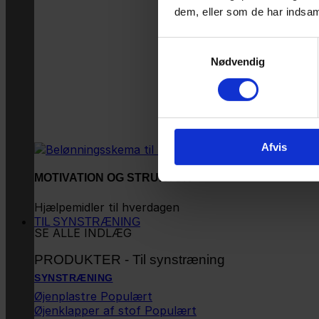
dem, eller som de har indsaml
Samtykkevalg
Nødvendig
Afvis
MOTIVATION OG STRUKTUR
Hjælpemidler til hverdagen
TIL SYNSTRÆNING
SE ALLE INDLÆG
PRODUKTER - Til synstræning
SYNSTRÆNING
Øjenplastre
Øjenklapper af stof