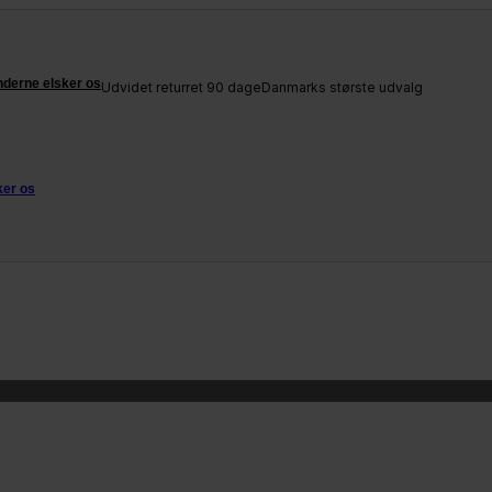
derne elsker os
Udvidet returret 90 dage
Danmarks største udvalg
ker os