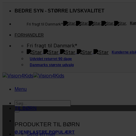
Fortsæt
til
BEDRE SYN - STØRRE LIVSKVALITET
indhold
Kun
Fri fragt til Danmark*
FORHANDLER
Fri fragt til Danmark*
Kunderne els
Udvidet returret 90 dage
Danmarks største udvalg
Menu
Søg
efter:
TIL BØRN
PRODUKTER TIL BØRN
ØJENPLASTRE
Send en mail