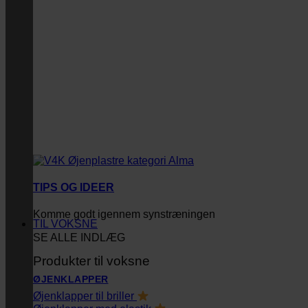
TIPS OG IDEER
Komme godt igennem synstræningen
TIL VOKSNE
SE ALLE INDLÆG
Produkter til voksne
ØJENKLAPPER
Øjenklapper til briller