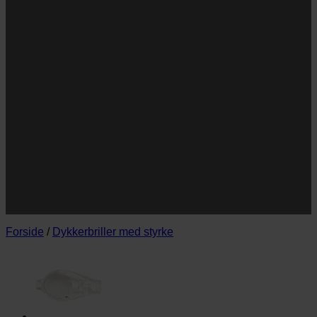
Navn
Navn
E-
Email
mail
JA TAK!
*Jeg godkender privatlivspolitik og tilmelder mig
nyhedsbrevet.
Forside
/
Dykkerbriller med styrke