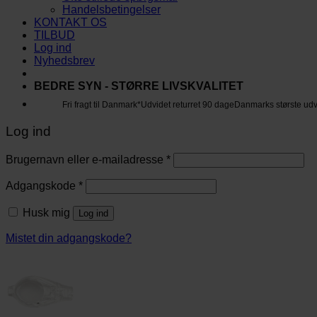
Handelsbetingelser
KONTAKT OS
TILBUD
Log ind
Nyhedsbrev
BEDRE SYN - STØRRE LIVSKVALITET
Fri fragt til Danmark*
Udvidet returret 90 dage
Danmarks største ud
Log ind
Brugernavn eller e-mailadresse
*
Adgangskode
*
Husk mig
Log ind
Mistet din adgangskode?