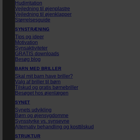
Hudirritation
Vejledning til øjenplastre
Vejledning til øjenklapper
Størrelsesguide
SYNSTRÆNING
Tips og ideer
Motivation
Synsaktiviteter
GRATIS downloads
Besøg blog
BARN MED BRILLER
Skal mit barn have briller?
Valg af briller til børn
Tilskud og gratis børnebriller
Besøget hos øjenlægen
SYNET
Synets udvikling
Børn og øjensygdomme
Synsstyrke vs. synsevne
Alternativ behandling og kosttilskud
STRUKTUR