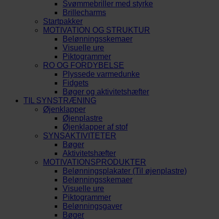
Svømmebriller med styrke
Brillecharms
Startpakker
MOTIVATION OG STRUKTUR
Belønningsskemaer
Visuelle ure
Piktogrammer
RO OG FORDYBELSE
Plyssede varmedunke
Fidgets
Bøger og aktivitetshæfter
TIL SYNSTRÆNING
Øjenklapper
Øjenplastre
Øjenklapper af stof
SYNSAKTIVITETER
Bøger
Aktivitetshæfter
MOTIVATIONSPRODUKTER
Belønningsplakater (Til øjenplastre)
Belønningsskemaer
Visuelle ure
Piktogrammer
Belønningsgaver
Bøger