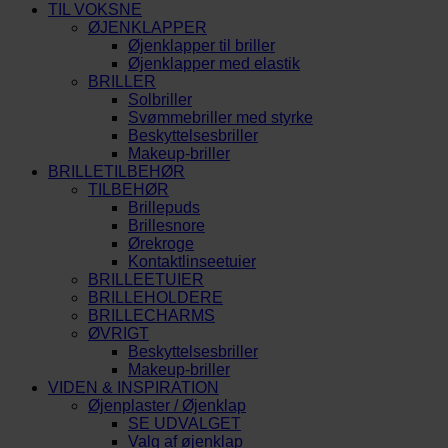
TIL VOKSNE
ØJENKLAPPER
Øjenklapper til briller
Øjenklapper med elastik
BRILLER
Solbriller
Svømmebriller med styrke
Beskyttelsesbriller
Makeup-briller
BRILLETILBEHØR
TILBEHØR
Brillepuds
Brillesnore
Ørekroge
Kontaktlinseetuier
BRILLEETUIER
BRILLEHOLDERE
BRILLECHARMS
ØVRIGT
Beskyttelsesbriller
Makeup-briller
VIDEN & INSPIRATION
Øjenplaster / Øjenklap
SE UDVALGET
Valg af øjenklap