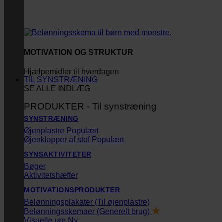
MOTIVATION OG STRUKTUR
Hjælpemidler til hverdagen
TIL SYNSTRÆNING
SE ALLE INDLÆG
PRODUKTER - Til synstræning
SYNSTRÆNING
Øjenplastre
Øjenklapper af stof
SYNSAKTIVITETER
Bøger
Aktivitetshæfter
MOTIVATIONSPRODUKTER
Belønningsplakater (Til øjenplastre)
Belønningsskemaer (Generelt brug)
Visuelle ure