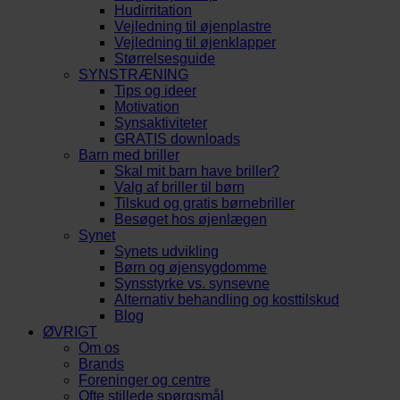
Hudirritation
Vejledning til øjenplastre
Vejledning til øjenklapper
Størrelsesguide
SYNSTRÆNING
Tips og ideer
Motivation
Synsaktiviteter
GRATIS downloads
Barn med briller
Skal mit barn have briller?
Valg af briller til børn
Tilskud og gratis børnebriller
Besøget hos øjenlægen
Synet
Synets udvikling
Børn og øjensygdomme
Synsstyrke vs. synsevne
Alternativ behandling og kosttilskud
Blog
ØVRIGT
Om os
Brands
Foreninger og centre
Ofte stillede spørgsmål