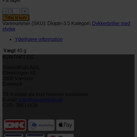
På lager
-3,5
dioptrier
Tilføj til kurv
antal
Varenummer (SKU):
Dioptri-3.5
Kategori:
Dykkerbriller med
styrke
Yderligere information
Vægt
40 g
KONTAKT OS
Vision4Kids ApS
Elmekrogen 6B
3500 Værløse
Danmark
Tlf: Kontakt via mail henover sommeren
E-mail:
info@vision4kids.dk
CVR: 38614428