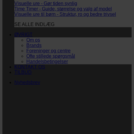
Visuelle ure - Gør tiden synlig
Time Timer - Guide, størrelse og valg af model
Visuelle ure til børn - Struktur, ro og bedre trivsel
SE ALLE INDLÆG
ØVRIGT
Om os
Brands
Foreninger og centre
Ofte stillede spørgsmål
Handelsbetingelser
KONTAKT OS
TILBUD
Nyhedsbrev
Vi vil blive så glade!
Ingen spam. Kun guldkorn, tips og inspiration til at
støtte dig og dit barn i en hverdag med briller
og/eller klap.