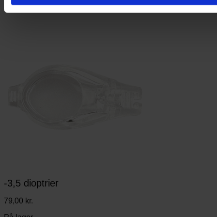
-3,5 dioptrier
79,00
kr.