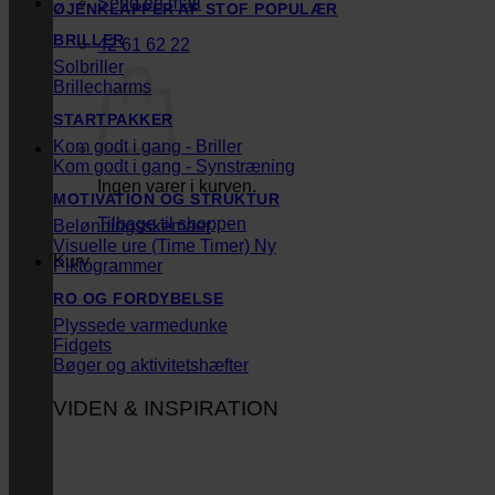
Send en mail
ØJENKLAPPER AF STOF
BRILLER
42 61 62 22
Solbriller
Brillecharms
STARTPAKKER
Kom godt i gang - Briller
Kom godt i gang - Synstræning
Ingen varer i kurven.
MOTIVATION OG STRUKTUR
Tilbage til shoppen
Belønningsskemaer
Visuelle ure (Time Timer)
Kurv
Piktogrammer
RO OG FORDYBELSE
Plyssede varmedunke
Fidgets
Bøger og aktivitetshæfter
VIDEN & INSPIRATION