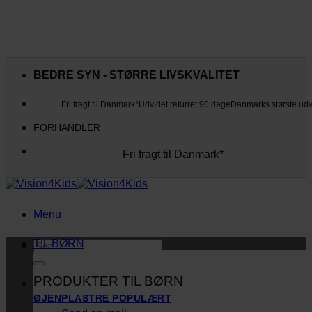
Fortsæt
til
BEDRE SYN - STØRRE LIVSKVALITET
indhold
Fri fragt til Danmark*
Udvidet returret 90 dage
Danmarks største ud
FORHANDLER
Fri fragt til Danmark*
Danmarks største udvalg
Udvidet returret 90 dage
Kunderne elsker os
Menu
TIL BØRN
Søg
efter:
PRODUKTER TIL BØRN
ØJENPLASTRE