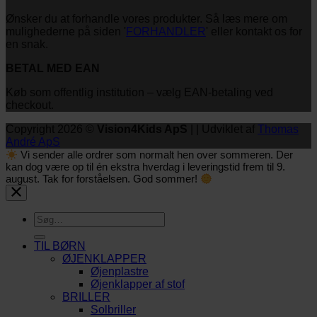
Ønsker du at forhandle vores produkter. Så læs mere om
mulighederne på siden '
FORHANDLER
' eller kontakt os for
en snak.
BETAL MED EAN
Køb som offentlig institution – vælg EAN-betaling ved
checkout.
Copyright 2026 ©
Vision4Kids ApS
| | Udviklet af
Thomas
André ApS
Vi sender alle ordrer som normalt hen over sommeren. Der
kan dog være op til én ekstra hverdag i leveringstid frem til 9.
august. Tak for forståelsen. God sommer!
Søg
efter:
TIL BØRN
ØJENKLAPPER
Øjenplastre
Øjenklapper af stof
BRILLER
Solbriller