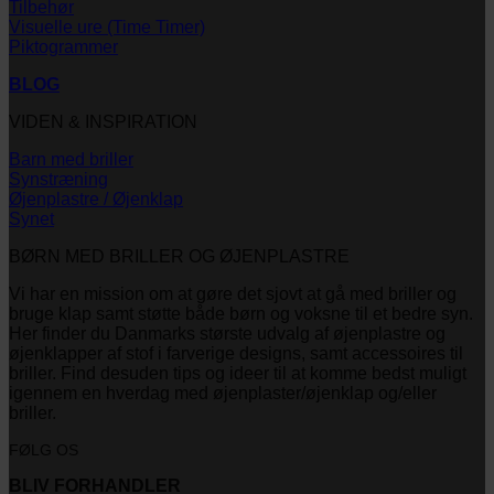
Tilbehør
Visuelle ure (Time Timer)
Piktogrammer
BLOG
VIDEN & INSPIRATION
Barn med briller
Synstræning
Øjenplastre / Øjenklap
Synet
BØRN MED BRILLER OG ØJENPLASTRE
Vi har en mission om at gøre det sjovt at gå med briller og
bruge klap samt støtte både børn og voksne til et bedre syn.
Her finder du Danmarks største udvalg af øjenplastre og
øjenklapper af stof i farverige designs, samt accessoires til
briller. Find desuden tips og ideer til at komme bedst muligt
igennem en hverdag med øjenplaster/øjenklap og/eller
briller.
FØLG OS
BLIV FORHANDLER