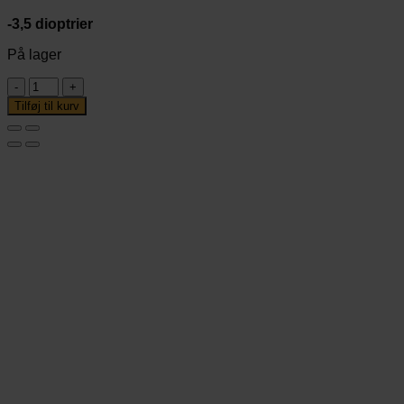
-3,5 dioptrier
På lager
-3,5
dioptrier
Tilføj til kurv
antal