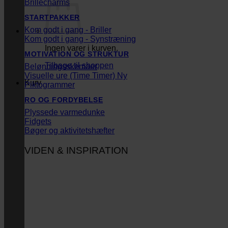
Brillecharms
STARTPAKKER
Kom godt i gang - Briller
Kom godt i gang - Synstræning
Ingen varer i kurven.
MOTIVATION OG STRUKTUR
Tilbage til shoppen
Belønningsskemaer
Visuelle ure (Time Timer)
Kurv
Piktogrammer
RO OG FORDYBELSE
Plyssede varmedunke
Fidgets
Bøger og aktivitetshæfter
VIDEN & INSPIRATION