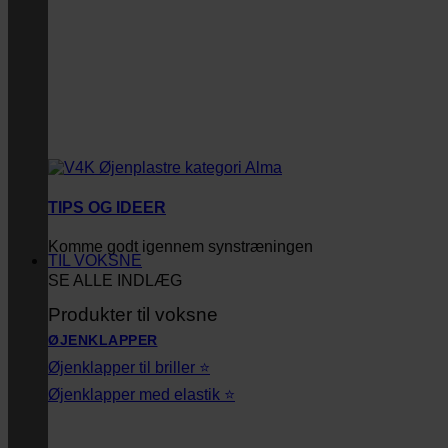
TIPS OG IDEER
Komme godt igennem synstræningen
TIL VOKSNE
SE ALLE INDLÆG
Produkter til voksne
ØJENKLAPPER
Øjenklapper til briller ⭐
Øjenklapper med elastik ⭐