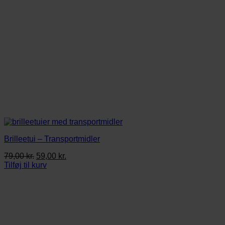
Brilleetui – Transportmidler
Den
Den
79,00
kr.
59,00
kr.
oprindelige
aktuelle
Tilføj til kurv
pris
pris
var:
er:
79,00 kr..
59,00 kr..