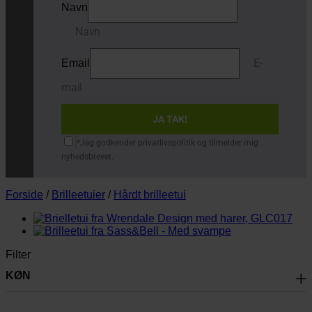
Navn
Navn
E-
Email
mail
JA TAK!
*Jeg godkender privatlivspolitik og tilmelder mig
nyhedsbrevet.
Forside
/
Brilleetuier
/
Hårdt brilleetui
Filter
KØN