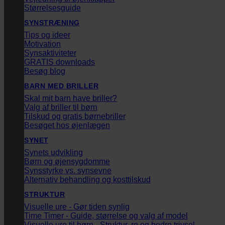
Størrelsesguide
SYNSTRÆNING
Tips og ideer
Motivation
Synsaktiviteter
GRATIS downloads
Besøg blog
BARN MED BRILLER
Skal mit barn have briller?
Valg af briller til børn
Tilskud og gratis børnebriller
Besøget hos øjenlægen
SYNET
Synets udvikling
Børn og øjensygdomme
Synsstyrke vs. synsevne
Alternativ behandling og kosttilskud
STRUKTUR
Visuelle ure - Gør tiden synlig
Time Timer - Guide, størrelse og valg af model
Visuelle ure til børn - Struktur, ro og bedre trivsel