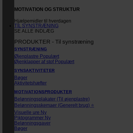
MOTIVATION OG STRUKTUR
Hjælpemidler til hverdagen
TIL SYNSTRÆNING
SE ALLE INDLÆG
PRODUKTER - Til synstræning
SYNSTRÆNING
Øjenplastre
Øjenklapper af stof
SYNSAKTIVITETER
Bøger
Aktivitetshæfter
MOTIVATIONSPRODUKTER
Belønningsplakater (Til øjenplastre)
Belønningsskemaer (Generelt brug) ⭐
Visuelle ure
Piktogrammer
Belønningsgaver
Bøger