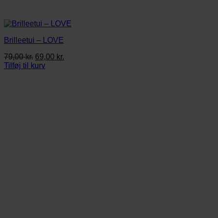
Brilleetui – LOVE
Den
Den
79,00
kr.
69,00
kr.
oprindelige
aktuelle
Tilføj til kurv
pris
pris
var:
er:
79,00 kr..
69,00 kr..