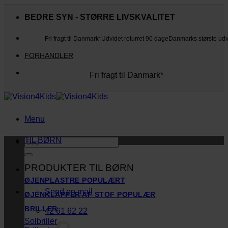
Fortsæt
til
BEDRE SYN - STØRRE LIVSKVALITET
indhold
Fri fragt til Danmark*
Udvidet returret 90 dage
Danmarks største ud
FORHANDLER
Fri fragt til Danmark*
Danmarks største udvalg
Udvidet returret 90 dage
Kunderne elsker os
Menu
TIL BØRN
Søg
efter:
PRODUKTER TIL BØRN
ØJENPLASTRE
Send en mail
ØJENKLAPPER AF STOF
BRILLER
42 61 62 22
Solbriller