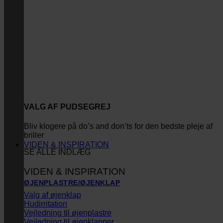
VALG AF PUDSEGREJ
Bliv klogere på do’s and don’ts for den bedste pleje af
briller
VIDEN & INSPIRATION
SE ALLE INDLÆG
VIDEN & INSPIRATION
ØJENPLASTRE/ØJENKLAP
Valg af øjenklap
Hudirritation
Vejledning til øjenplastre
Vejledning til øjenklapper