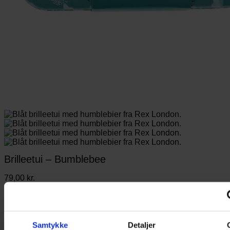
Brilleetui – Bumblebee
79,00
kr.
Et flot brilleetui med humblebier til opbevaring af briller.
På lager
Samtykke
Detaljer
Brilleetui