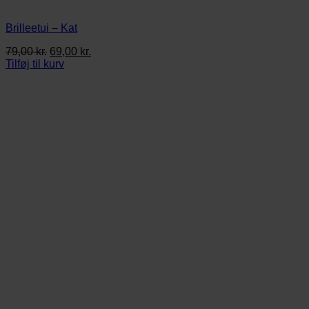
Brilleetui – Kat
Den
Den
79,00
kr.
69,00
kr.
oprindelige
aktuelle
Tilføj til kurv
pris
pris
var:
er:
79,00 kr..
69,00 kr..