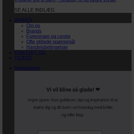
SE ALLE INDLÆG
ØVRIGT
Om os
Brands
Foreninger og centre
Ofte stillede spørgsmål
Handelsbetingelser
KONTAKT OS
TILBUD
Nyhedsbrev
Vi vil blive så glade! ❤
Ingen spam. Kun guldkorn, tips og inspiration til at
støtte dig og dit barn i en hverdag med briller
og/eller klap.