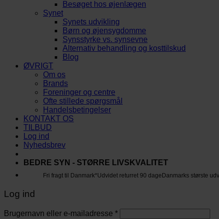
Besøget hos øjenlægen
Synet
Synets udvikling
Børn og øjensygdomme
Synsstyrke vs. synsevne
Alternativ behandling og kosttilskud
Blog
ØVRIGT
Om os
Brands
Foreninger og centre
Ofte stillede spørgsmål
Handelsbetingelser
KONTAKT OS
TILBUD
Log ind
Nyhedsbrev
BEDRE SYN - STØRRE LIVSKVALITET
Fri fragt til Danmark*
Udvidet returret 90 dage
Danmarks største ud
Log ind
Brugernavn eller e-mailadresse
*