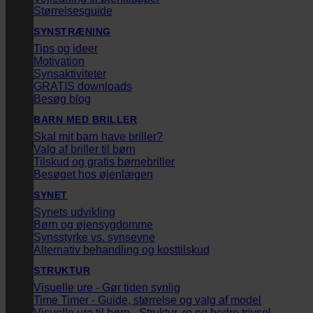
Størrelsesguide
SYNSTRÆNING
Tips og ideer
Motivation
Synsaktiviteter
GRATIS downloads
Besøg blog
BARN MED BRILLER
Skal mit barn have briller?
Valg af briller til børn
Tilskud og gratis børnebriller
Besøget hos øjenlægen
SYNET
Synets udvikling
Børn og øjensygdomme
Synsstyrke vs. synsevne
Alternativ behandling og kosttilskud
STRUKTUR
Visuelle ure - Gør tiden synlig
Time Timer - Guide, størrelse og valg af model
Visuelle ure til børn - Struktur, ro og bedre trivsel