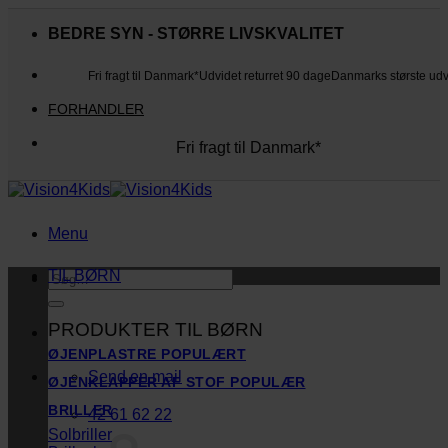
Fortsæt
til
BEDRE SYN - STØRRE LIVSKVALITET
indhold
Fri fragt til Danmark*
Udvidet returret 90 dage
Danmarks største ud
FORHANDLER
Fri fragt til Danmark*
Danmarks største udvalg
Udvidet returret 90 dage
Kunderne elsker os
Menu
TIL BØRN
Søg
efter:
PRODUKTER TIL BØRN
ØJENPLASTRE
Send en mail
ØJENKLAPPER AF STOF
BRILLER
42 61 62 22
Solbriller