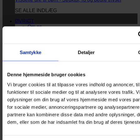
SE ALLE INDLÆG
ØVRIGT
Om os
Brands
Foreninger og centre
Ofte stillede spørgsmål
Handelsbetingelser
Samtykke
Detaljer
KONTAKT OS
TILBUD
Nyhedsbrev
Denne hjemmeside bruger cookies
Vi bruger cookies til at tilpasse vores indhold og annoncer, til
funktioner til sociale medier og til at analysere vores trafik. 
Vi vil blive så glade! ❤
oplysninger om din brug af vores hjemmeside med vores par
Ingen spam. Kun guldkorn, tips og inspiration til at
for sociale medier, annonceringspartnere og analysepartnere
støtte dig og dit barn i en hverdag med briller
partnere kan kombinere disse data med andre oplysninger, du
og/eller klap.
dem, eller som de har indsamlet fra din brug af deres tjeneste