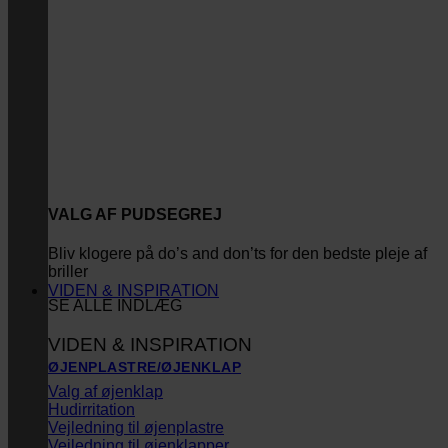
VALG AF PUDSEGREJ
Bliv klogere på do’s and don’ts for den bedste pleje af
briller
VIDEN & INSPIRATION
SE ALLE INDLÆG
VIDEN & INSPIRATION
ØJENPLASTRE/ØJENKLAP
Valg af øjenklap
Hudirritation
Vejledning til øjenplastre
Vejledning til øjenklapper