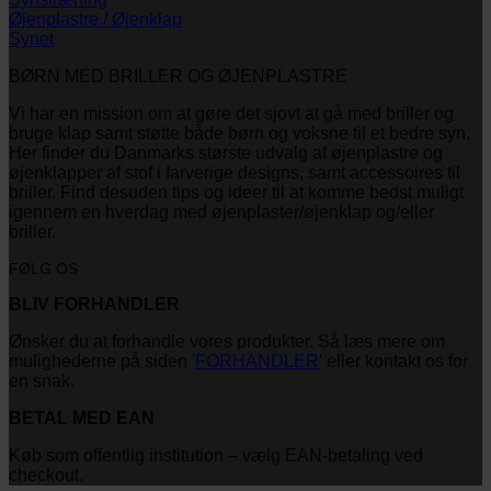
Øjenplastre / Øjenklap
Synet
BØRN MED BRILLER OG ØJENPLASTRE
Vi har en mission om at gøre det sjovt at gå med briller og
bruge klap samt støtte både børn og voksne til et bedre syn.
Her finder du Danmarks største udvalg af øjenplastre og
øjenklapper af stof i farverige designs, samt accessoires til
briller. Find desuden tips og ideer til at komme bedst muligt
igennem en hverdag med øjenplaster/øjenklap og/eller
briller.
FØLG OS
BLIV FORHANDLER
Ønsker du at forhandle vores produkter. Så læs mere om
mulighederne på siden '
FORHANDLER
' eller kontakt os for
en snak.
BETAL MED EAN
Køb som offentlig institution – vælg EAN-betaling ved
checkout.