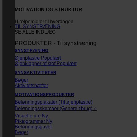
MOTIVATION OG STRUKTUR
Hjælpemidler til hverdagen
TIL SYNSTRÆNING
SE ALLE INDLÆG
PRODUKTER - Til synstræning
SYNSTRÆNING
Øjenplastre
Øjenklapper af stof
SYNSAKTIVITETER
Bøger
Aktivitetshæfter
MOTIVATIONSPRODUKTER
Belønningsplakater (Til øjenplastre)
Belønningsskemaer (Generelt brug) ⭐
Visuelle ure
Piktogrammer
Belønningsgaver
Bøger