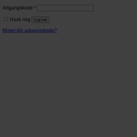
Adgangskode
*
Husk mig
Log ind
Mistet din adgangskode?