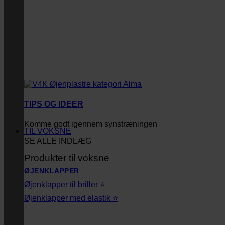
TIPS OG IDEER
Komme godt igennem synstræningen
TIL VOKSNE
SE ALLE INDLÆG
Produkter til voksne
ØJENKLAPPER
Øjenklapper til briller ⭐
Øjenklapper med elastik ⭐