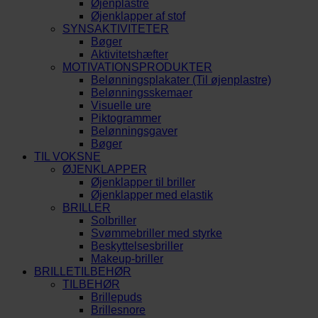
Øjenplastre
Øjenklapper af stof
SYNSAKTIVITETER
Bøger
Aktivitetshæfter
MOTIVATIONSPRODUKTER
Belønningsplakater (Til øjenplastre)
Belønningsskemaer
Visuelle ure
Piktogrammer
Belønningsgaver
Bøger
TIL VOKSNE
ØJENKLAPPER
Øjenklapper til briller
Øjenklapper med elastik
BRILLER
Solbriller
Svømmebriller med styrke
Beskyttelsesbriller
Makeup-briller
BRILLETILBEHØR
TILBEHØR
Brillepuds
Brillesnore