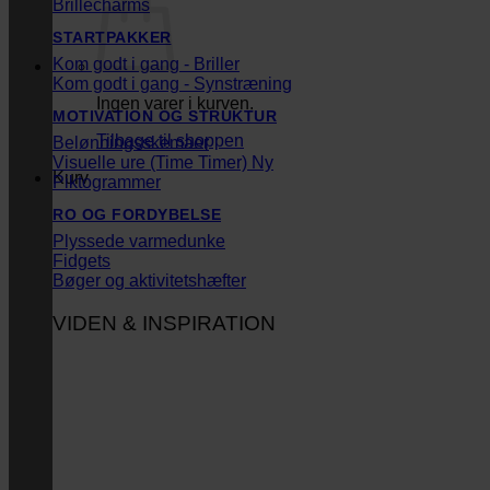
Brillecharms
STARTPAKKER
Kom godt i gang - Briller
Kom godt i gang - Synstræning
Ingen varer i kurven.
MOTIVATION OG STRUKTUR
Tilbage til shoppen
Belønningsskemaer
Visuelle ure (Time Timer)
Kurv
Piktogrammer
RO OG FORDYBELSE
Plyssede varmedunke
Fidgets
Bøger og aktivitetshæfter
VIDEN & INSPIRATION