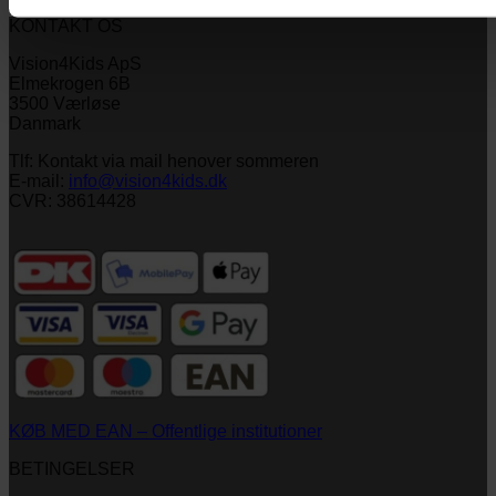
Upload Image...
KONTAKT OS
Vision4Kids ApS
Elmekrogen 6B
3500 Værløse
Danmark
Tlf: Kontakt via mail henover sommeren
E-mail:
info@vision4kids.dk
CVR: 38614428
KØB MED EAN – Offentlige institutioner
BETINGELSER