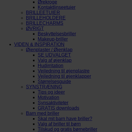
Ørekroge
Kontaktlinseetuier
BRILLEETUIER
BRILLEHOLDERE
BRILLECHARMS
ØVRIGT
Beskyttelsesbriller
Makeup-briller
VIDEN & INSPIRATION
Øjenplaster / Øjenklap
SE UDVALGET
Valg af øjenklap
Hudirritation
Vejledning til øjenplastre
Vejledning til øjenklapper
Størrelsesguide
SYNSTRÆNING
Tips og ideer
Motivation
Synsaktiviteter
GRATIS downloads
Barn med briller
Skal mit barn have briller?
Valg af briller til børn
Tilskud og gratis børnebriller