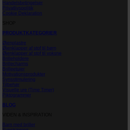
Handelsbetingelser
Privatlivspolitik
Cookie Deklaration
SHOP
PRODUKTKATEGORIER
Øjenplastre
Øjenklapper af stof til børn
Øjenklapper af stof til voksne
Brilleholdere
Brillecharms
Brilleetuier
Motivationsprodukter
Synsstimulering
Tilbehør
Visuelle ure (Time Timer)
Piktogrammer
BLOG
VIDEN & INSPIRATION
Barn med briller
Synstræning