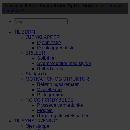
Copyright 2026 ©
Vision4Kids ApS
| | Udviklet af
Thomas
André ApS
Søg
efter:
TIL BØRN
ØJENKLAPPER
Øjenplastre
Øjenklapper af stof
BRILLER
Solbriller
Svømmebriller med styrke
Brillecharms
Startpakker
MOTIVATION OG STRUKTUR
Belønningsskemaer
Visuelle ure
Piktogrammer
RO OG FORDYBELSE
Plyssede varmedunke
Fidgets
Bøger og aktivitetshæfter
TIL SYNSTRÆNING
Øjenklapper