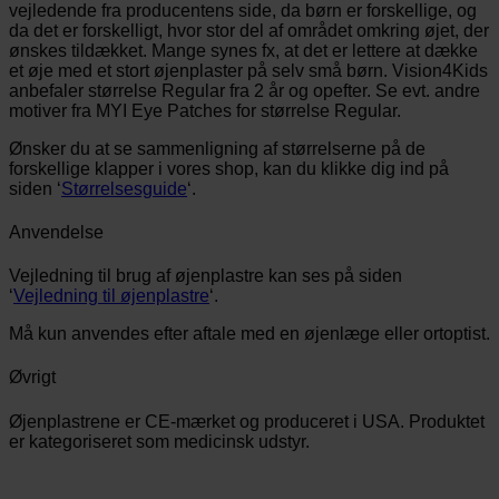
vejledende fra producentens side, da børn er forskellige, og
da det er forskelligt, hvor stor del af området omkring øjet, der
ønskes tildækket. Mange synes fx, at det er lettere at dække
et øje med et stort øjenplaster på selv små børn. Vision4Kids
anbefaler størrelse Regular fra 2 år og opefter. Se evt. andre
motiver fra MYI Eye Patches for størrelse Regular.
Ønsker du at se sammenligning af størrelserne på de
forskellige klapper i vores shop, kan du klikke dig ind på
siden ‘
Størrelsesguide
‘.
Anvendelse
Vejledning til brug af øjenplastre kan ses på siden
‘
Vejledning til øjenplastre
‘.
Må kun anvendes efter aftale med en øjenlæge eller ortoptist.
Øvrigt
Øjenplastrene er CE-mærket og produceret i USA. Produktet
er kategoriseret som medicinsk udstyr.