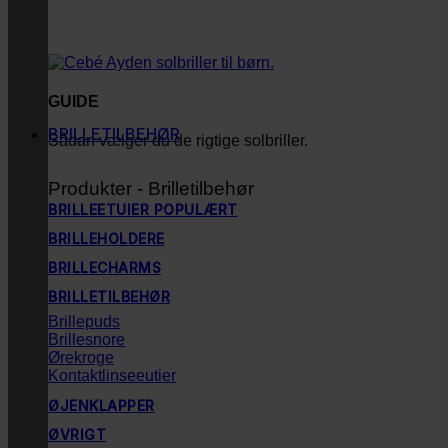
GUIDE
BRILLETILBEHØR
Sådan vælger du de rigtige solbriller.
Produkter - Brilletilbehør
BRILLEETUIER
BRILLEHOLDERE
BRILLECHARMS
BRILLETILBEHØR
Brillepuds
Brillesnore
Ørekroge
Kontaktlinseeutier
ØJENKLAPPER
ØVRIGT