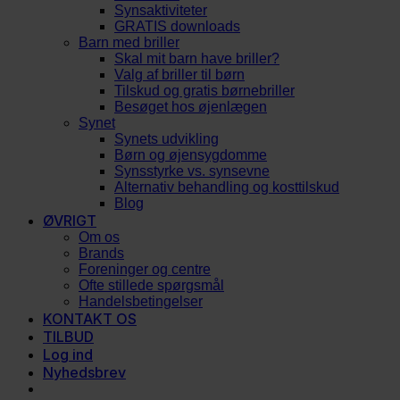
Synsaktiviteter
GRATIS downloads
Barn med briller
Skal mit barn have briller?
Valg af briller til børn
Tilskud og gratis børnebriller
Besøget hos øjenlægen
Synet
Synets udvikling
Børn og øjensygdomme
Synsstyrke vs. synsevne
Alternativ behandling og kosttilskud
Blog
ØVRIGT
Om os
Brands
Foreninger og centre
Ofte stillede spørgsmål
Handelsbetingelser
KONTAKT OS
TILBUD
Log ind
Nyhedsbrev