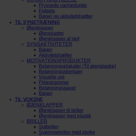
Plyssede varmedunke
Fidgets
Bøger og aktivitetshæfter
TIL SYNSTRÆNING
Øjenklapper
Øjenplastre
Øjenklapper af stof
SYNSAKTIVITETER
Bøger
Aktivitetshæfter
MOTIVATIONSPRODUKTER
Belønningsplakater (Til øjenplastre)
Belønningsskemaer
Visuelle ure
Piktogrammer
Belønningsgaver
Bøger
TIL VOKSNE
ØJENKLAPPER
Øjenklapper til briller
Øjenklapper med elastik
BRILLER
Solbriller
Svømmebriller med styrke