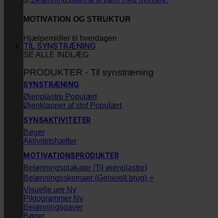
MOTIVATION OG STRUKTUR
Hjælpemidler til hverdagen
TIL SYNSTRÆNING
SE ALLE INDLÆG
PRODUKTER - Til synstræning
SYNSTRÆNING
Øjenplastre
Øjenklapper af stof
SYNSAKTIVITETER
Bøger
Aktivitetshæfter
MOTIVATIONSPRODUKTER
Belønningsplakater (Til øjenplastre)
Belønningsskemaer (Generelt brug) ⭐
Visuelle ure
Piktogrammer
Belønningsgaver
Bøger