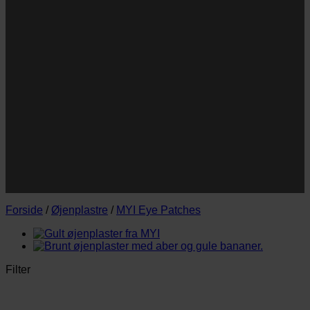
Navn
Navn
E-
Email
mail
JA TAK!
*Jeg godkender privatlivspolitik og tilmelder mig
nyhedsbrevet.
Forside
/
Øjenplastre
/
MYI Eye Patches
Filter