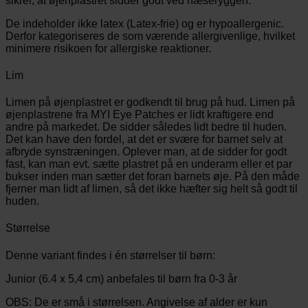
sikrer, at øjenplastret sidder godt ved næseryggen.
De indeholder ikke latex (Latex-frie) og er hypoallergenic.
Derfor kategoriseres de som værende allergivenlige, hvilket
minimere risikoen for allergiske reaktioner.
Lim
Limen på øjenplastret er godkendt til brug på hud. Limen på
øjenplastrene fra MYI Eye Patches er lidt kraftigere end
andre på markedet. De sidder således lidt bedre til huden.
Det kan have den fordel, at det er svære for barnet selv at
afbryde synstræningen. Oplever man, at de sidder for godt
fast, kan man evt. sætte plastret på en underarm eller et par
bukser inden man sætter det foran barnets øje. På den måde
fjerner man lidt af limen, så det ikke hæfter sig helt så godt til
huden.
Størrelse
Denne variant findes i én størrelser til børn:
Junior (6.4 x 5,4 cm) anbefales til børn fra 0-3 år
OBS: De er små i størrelsen. Angivelse af alder er kun