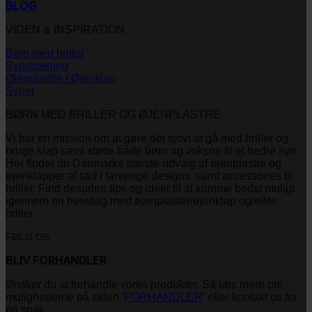
BLOG
VIDEN & INSPIRATION
Barn med briller
Synstræning
Øjenplastre / Øjenklap
Synet
BØRN MED BRILLER OG ØJENPLASTRE
Vi har en mission om at gøre det sjovt at gå med briller og
bruge klap samt støtte både børn og voksne til et bedre syn.
Her finder du Danmarks største udvalg af øjenplastre og
øjenklapper af stof i farverige designs, samt accessoires til
briller. Find desuden tips og ideer til at komme bedst muligt
igennem en hverdag med øjenplaster/øjenklap og/eller
briller.
FØLG OS
BLIV FORHANDLER
Ønsker du at forhandle vores produkter. Så læs mere om
mulighederne på siden '
FORHANDLER
' eller kontakt os for
en snak.