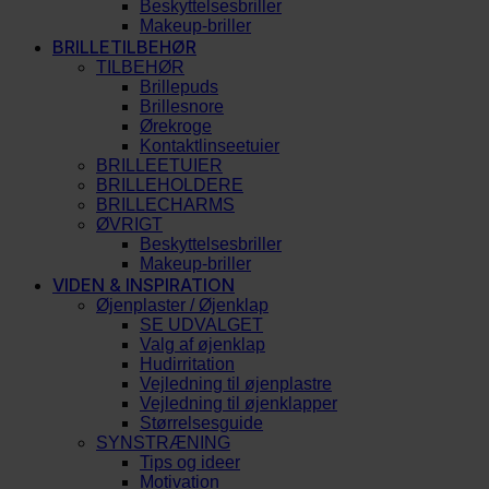
Beskyttelsesbriller
Makeup-briller
BRILLETILBEHØR
TILBEHØR
Brillepuds
Brillesnore
Ørekroge
Kontaktlinseetuier
BRILLEETUIER
BRILLEHOLDERE
BRILLECHARMS
ØVRIGT
Beskyttelsesbriller
Makeup-briller
VIDEN & INSPIRATION
Øjenplaster / Øjenklap
SE UDVALGET
Valg af øjenklap
Hudirritation
Vejledning til øjenplastre
Vejledning til øjenklapper
Størrelsesguide
SYNSTRÆNING
Tips og ideer
Motivation