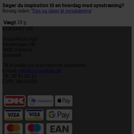
Søger du inspiration til en hverdag med synstræning?
Besøg siden ‘
Tips og ideer til synstræning
‘
Vægt
18 g
KONTAKT OS
Vision4Kids ApS
Elmekrogen 6B
3500 Værløse
Danmark
Tlf: Kontakt via mail henover sommeren
E-mail:
info@vision4kids.dk
Tlf.: 42 61 62 22
CVR: 38614428