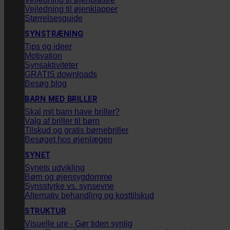
Vejledning til øjenklapper
Størrelsesguide
SYNSTRÆNING
Tips og ideer
Motivation
Synsaktiviteter
GRATIS downloads
Besøg blog
BARN MED BRILLER
Skal mit barn have briller?
Valg af briller til børn
Tilskud og gratis børnebriller
Besøget hos øjenlægen
SYNET
Synets udvikling
Børn og øjensygdomme
Synsstyrke vs. synsevne
Alternativ behandling og kosttilskud
STRUKTUR
Visuelle ure - Gør tiden synlig