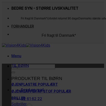
Fortsæt
til
BEDRE SYN - STØRRE LIVSKVALITET
indhold
Fri fragt til Danmark*
Udvidet returret 90 dage
Danmarks største ud
FORHANDLER
Fri fragt til Danmark*
Udvidet returret 90 dage
Danmarks største udvalg
Kunderne elsker os
Menu
TIL BØRN
Søg
efter:
PRODUKTER TIL BØRN
ØJENPLASTRE
Send en mail
ØJENKLAPPER AF STOF
BRILLER
42 61 62 22
Solbriller