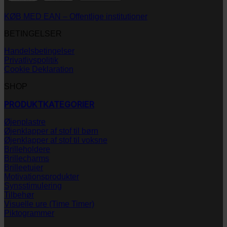
KØB MED EAN – Offentlige institutioner
BETINGELSER
Handelsbetingelser
Privatlivspolitik
Cookie Deklaration
SHOP
PRODUKTKATEGORIER
Øjenplastre
Øjenklapper af stof til børn
Øjenklapper af stof til voksne
Brilleholdere
Brillecharms
Brilleetuier
Motivationsprodukter
Synsstimulering
Tilbehør
Visuelle ure (Time Timer)
Piktogrammer