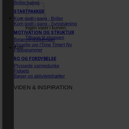
Brillecharms
STARTPAKKER
Kom godt i gang - Briller
Kom godt i gang - Synstræning
Ingen varer i kurven.
MOTIVATION OG STRUKTUR
Tilbage til shoppen
Belønningsskemaer
Visuelle ure (Time Timer)
Kurv
Piktogrammer
RO OG FORDYBELSE
Plyssede varmedunke
Fidgets
Bøger og aktivitetshæfter
VIDEN & INSPIRATION