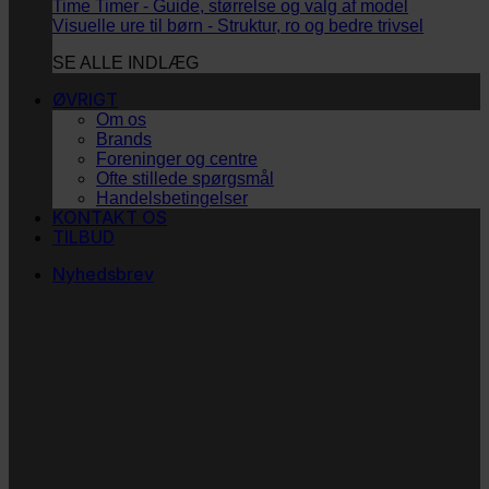
Time Timer - Guide, størrelse og valg af model
Visuelle ure til børn - Struktur, ro og bedre trivsel
SE ALLE INDLÆG
ØVRIGT
Om os
Brands
Foreninger og centre
Ofte stillede spørgsmål
Handelsbetingelser
KONTAKT OS
TILBUD
Nyhedsbrev
Vi vil blive så glade! ❤
Ingen spam. Kun guldkorn, tips og inspiration til at
støtte dig og dit barn i en hverdag med briller
og/eller klap.