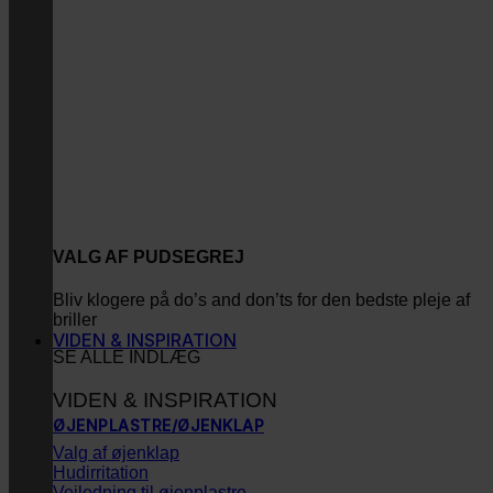
VALG AF PUDSEGREJ
Bliv klogere på do’s and don’ts for den bedste pleje af
briller
VIDEN & INSPIRATION
SE ALLE INDLÆG
VIDEN & INSPIRATION
ØJENPLASTRE/ØJENKLAP
Valg af øjenklap
Hudirritation
Vejledning til øjenplastre