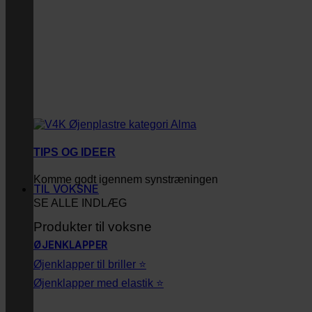
TIPS OG IDEER
Komme godt igennem synstræningen
TIL VOKSNE
SE ALLE INDLÆG
Produkter til voksne
ØJENKLAPPER
Øjenklapper til briller ⭐
Øjenklapper med elastik ⭐