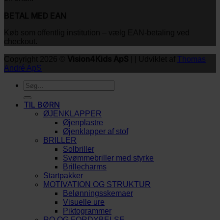
BETAL MED EAN
Køb som offentlig institution – vælg EAN-betaling ved
checkout.
Vision4Kids ApS
Copyright 2026 ©
| | Udviklet af
Thomas
André ApS
Søg
efter:
TIL BØRN
ØJENKLAPPER
Øjenplastre
Øjenklapper af stof
BRILLER
Solbriller
Svømmebriller med styrke
Brillecharms
Startpakker
MOTIVATION OG STRUKTUR
Belønningsskemaer
Visuelle ure
Piktogrammer
RO OG FORDYBELSE