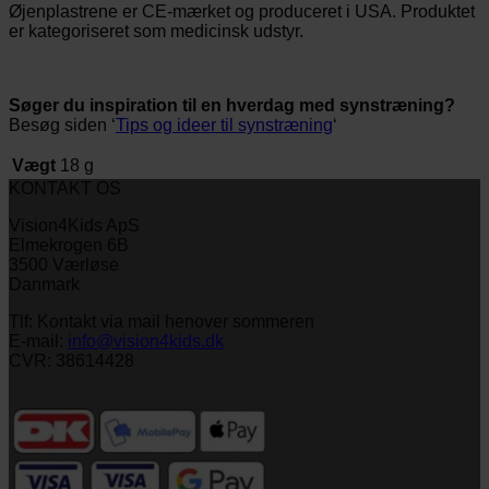
Øjenplastrene er CE-mærket og produceret i USA. Produktet
er kategoriseret som medicinsk udstyr.
Søger du inspiration til en hverdag med synstræning?
Besøg siden ‘
Tips og ideer til synstræning
‘
Vægt
18 g
KONTAKT OS
Vision4Kids ApS
Elmekrogen 6B
3500 Værløse
Danmark
Tlf: Kontakt via mail henover sommeren
E-mail:
info@vision4kids.dk
CVR: 38614428