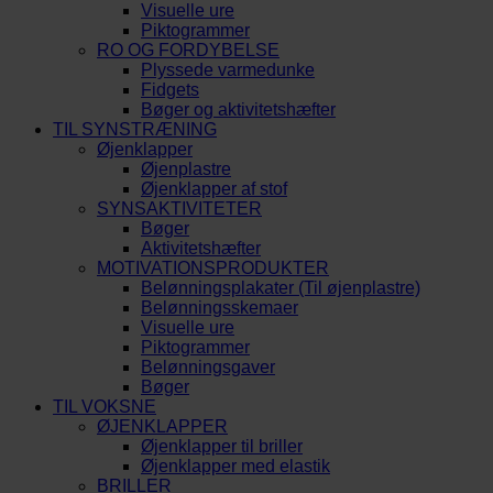
Visuelle ure
Piktogrammer
RO OG FORDYBELSE
Plyssede varmedunke
Fidgets
Bøger og aktivitetshæfter
TIL SYNSTRÆNING
Øjenklapper
Øjenplastre
Øjenklapper af stof
SYNSAKTIVITETER
Bøger
Aktivitetshæfter
MOTIVATIONSPRODUKTER
Belønningsplakater (Til øjenplastre)
Belønningsskemaer
Visuelle ure
Piktogrammer
Belønningsgaver
Bøger
TIL VOKSNE
ØJENKLAPPER
Øjenklapper til briller
Øjenklapper med elastik
BRILLER