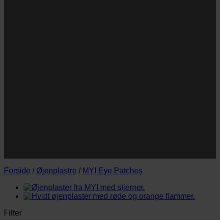
og/eller klap.
Navn
Navn
E-
Email
mail
JA TAK!
*Jeg godkender privatlivspolitik og tilmelder mig
nyhedsbrevet.
Forside
/
Øjenplastre
/
MYI Eye Patches
Filter