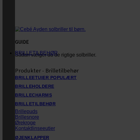
GUIDE
BRILLETILBEHØR
Sådan vælger du de rigtige solbriller.
Produkter - Brilletilbehør
BRILLEETUIER
BRILLEHOLDERE
BRILLECHARMS
BRILLETILBEHØR
Brillepuds
Brillesnore
Ørekroge
Kontaktlinseeutier
ØJENKLAPPER