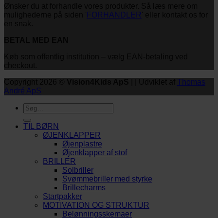
Ønsker du at forhandle vores produkter. Så læs mere om
mulighederne på siden '
FORHANDLER
' eller kontakt os for
en snak.
BETAL MED EAN
Køb som offentlig institution – vælg EAN-betaling ved
checkout.
Copyright 2026 ©
Vision4Kids ApS
| | Udviklet af
Thomas
André ApS
Søg
efter:
TIL BØRN
ØJENKLAPPER
Øjenplastre
Øjenklapper af stof
BRILLER
Solbriller
Svømmebriller med styrke
Brillecharms
Startpakker
MOTIVATION OG STRUKTUR
Belønningsskemaer