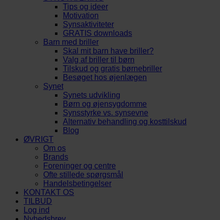
Tips og ideer
Motivation
Synsaktiviteter
GRATIS downloads
Barn med briller
Skal mit barn have briller?
Valg af briller til børn
Tilskud og gratis børnebriller
Besøget hos øjenlægen
Synet
Synets udvikling
Børn og øjensygdomme
Synsstyrke vs. synsevne
Alternativ behandling og kosttilskud
Blog
ØVRIGT
Om os
Brands
Foreninger og centre
Ofte stillede spørgsmål
Handelsbetingelser
KONTAKT OS
TILBUD
Log ind
Nyhedsbrev