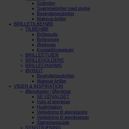
Solbriller
Svømmebriller med styrke
Beskyttelsesbriller
Makeup-briller
BRILLETILBEHØR
TILBEHØR
Brillepuds
Brillesnore
Ørekroge
Kontaktlinseetuier
BRILLEETUIER
BRILLEHOLDERE
BRILLECHARMS
ØVRIGT
Beskyttelsesbriller
Makeup-briller
VIDEN & INSPIRATION
Øjenplaster / Øjenklap
SE UDVALGET
Valg af øjenklap
Hudirritation
Vejledning til øjenplastre
Vejledning til øjenklapper
Størrelsesguide
SYNSTRÆNING