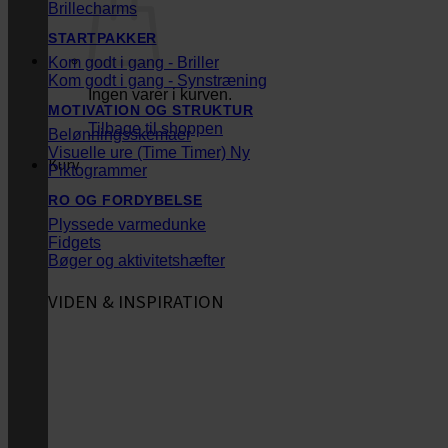
Brillecharms
STARTPAKKER
Kom godt i gang - Briller
Kom godt i gang - Synstræning
Ingen varer i kurven.
MOTIVATION OG STRUKTUR
Tilbage til shoppen
Belønningsskemaer
Visuelle ure (Time Timer)
Kurv
Piktogrammer
RO OG FORDYBELSE
Plyssede varmedunke
Fidgets
Bøger og aktivitetshæfter
VIDEN & INSPIRATION