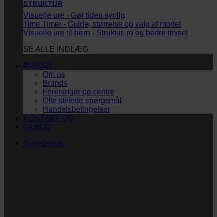
STRUKTUR
Visuelle ure - Gør tiden synlig
Time Timer - Guide, størrelse og valg af model
Visuelle ure til børn - Struktur, ro og bedre trivsel
SE ALLE INDLÆG
ØVRIGT
Om os
Brands
Foreninger og centre
Ofte stillede spørgsmål
Handelsbetingelser
KONTAKT OS
TILBUD
Nyhedsbrev
Vi vil blive så glade! ❤
Ingen spam. Kun guldkorn, tips og inspiration til at
støtte dig og dit barn i en hverdag med briller