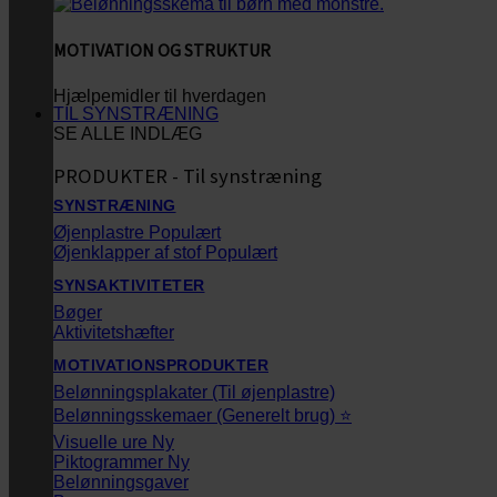
MOTIVATION OG STRUKTUR
Hjælpemidler til hverdagen
TIL SYNSTRÆNING
SE ALLE INDLÆG
PRODUKTER - Til synstræning
SYNSTRÆNING
Øjenplastre
Øjenklapper af stof
SYNSAKTIVITETER
Bøger
Aktivitetshæfter
MOTIVATIONSPRODUKTER
Belønningsplakater (Til øjenplastre)
Belønningsskemaer (Generelt brug) ⭐
Visuelle ure
Piktogrammer
Belønningsgaver