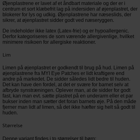
Øjenplastrene er lavet af et åndbart materiale og der er i
centrum et sort klæbefrit lag på indersiden af øjenplastret, der
blokerer for lys og udkig. Øjenplastrene har næseslids, der
sikrer, at øjenplastret sidder godt ved næseryggen.
De indeholder ikke latex (Latex-frie) og er hypoallergenic.
Derfor kategoriseres de som værende allergivenlige, hvilket
minimere risikoen for allergiske reaktioner.
Lim
Limen på øjenplastret er godkendt til brug på hud. Limen på
øjenplastrene fra MYI Eye Patches er lidt kraftigere end
andre på markedet. De sidder således lidt bedre til huden.
Det kan have den fordel, at det er svære for barnet selv at
afbryde synstræningen. Oplever man, at de sidder for godt
fast, kan man evt. sætte plastret på en underarm eller et par
bukser inden man sætter det foran barnets øje. På den måde
fjerner man lidt af limen, så det ikke hæfter sig helt så godt til
huden.
Størrelse
Denne variant findes i to størrelser til børn: