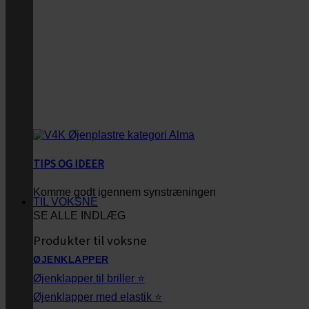
TIPS OG IDEER
Komme godt igennem synstræningen
TIL VOKSNE
SE ALLE INDLÆG
Produkter til voksne
ØJENKLAPPER
Øjenklapper til briller ⭐
Øjenklapper med elastik ⭐