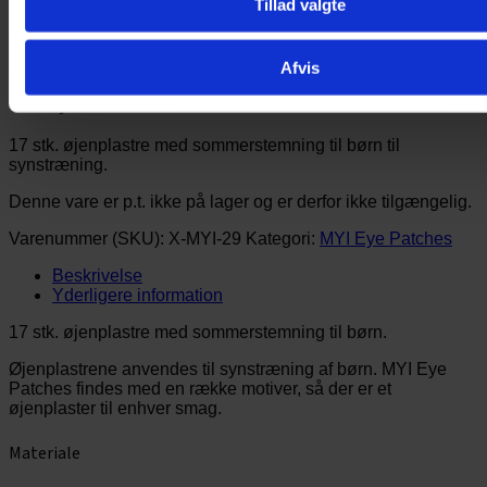
Tillad valgte
Afvis
MYI Eye Patches – Sun and Fun
17 stk. øjenplastre med sommerstemning til børn til
synstræning.
Denne vare er p.t. ikke på lager og er derfor ikke tilgængelig.
Varenummer (SKU):
X-MYI-29
Kategori:
MYI Eye Patches
Beskrivelse
Yderligere information
17 stk. øjenplastre med sommerstemning til børn.
Øjenplastrene anvendes til synstræning af børn. MYI Eye
Patches findes med en række motiver, så der er et
øjenplaster til enhver smag.
Materiale