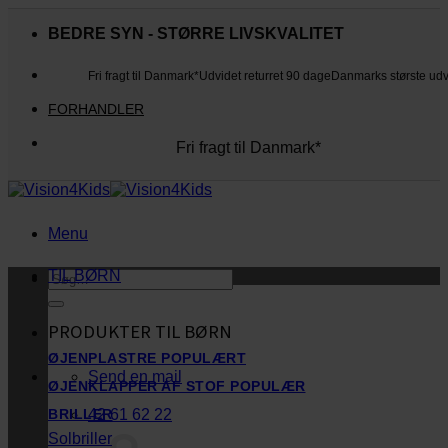
Fortsæt
til
BEDRE SYN - STØRRE LIVSKVALITET
indhold
Fri fragt til Danmark*
Udvidet returret 90 dage
Danmarks største ud
FORHANDLER
Fri fragt til Danmark*
Danmarks største udvalg
Udvidet returret 90 dage
Kunderne elsker os
Menu
TIL BØRN
Søg
efter:
PRODUKTER TIL BØRN
ØJENPLASTRE
Send en mail
ØJENKLAPPER AF STOF
42 61 62 22
BRILLER
Solbriller