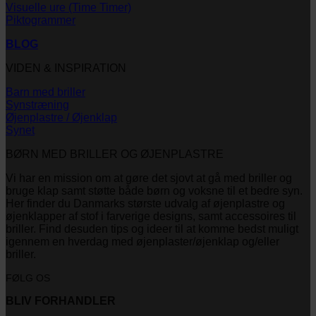
Visuelle ure (Time Timer)
Piktogrammer
BLOG
VIDEN & INSPIRATION
Barn med briller
Synstræning
Øjenplastre / Øjenklap
Synet
BØRN MED BRILLER OG ØJENPLASTRE
Vi har en mission om at gøre det sjovt at gå med briller og
bruge klap samt støtte både børn og voksne til et bedre syn.
Her finder du Danmarks største udvalg af øjenplastre og
øjenklapper af stof i farverige designs, samt accessoires til
briller. Find desuden tips og ideer til at komme bedst muligt
igennem en hverdag med øjenplaster/øjenklap og/eller
briller.
FØLG OS
BLIV FORHANDLER