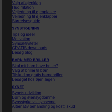
Valg af øjenklap
Hudirritation
Vejledning til øjenplastre
Vejledning til øjenklapper
Størrelsesguide
SYNSTRÆNING
Tips og ideer
Motivation
Synsaktiviteter
GRATIS downloads
Besøg blog
BARN MED BRILLER
Skal mit barn have briller?
Valg af briller til børn
Tilskud og gratis børnebriller
Besøget hos øjenlægen
SYNET
Synets udvikling
Børn og øjensygdomme
Synsstyrke vs. synsevne
Alternativ behandling og kosttilskud