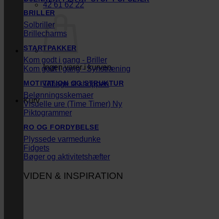
42 61 62 22
BRILLER
Solbriller
Brillecharms
STARTPAKKER
Kom godt i gang - Briller
Ingen varer i kurven.
Kom godt i gang - Synstræning
MOTIVATION OG STRUKTUR
Tilbage til shoppen
Belønningsskemaer
Kurv
Visuelle ure (Time Timer)
Piktogrammer
RO OG FORDYBELSE
Plyssede varmedunke
Fidgets
Bøger og aktivitetshæfter
VIDEN & INSPIRATION