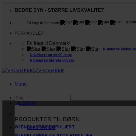
Fortsæt
til
BEDRE SYN - STØRRE LIVSKVALITET
indhold
Kunde
Fri fragt til Danmark*
FORHANDLER
Fri fragt til Danmark*
Kunderne elsker o
Udvidet returret 90 dage
Danmarks største udvalg
Menu
Søg
efter:
TIL BØRN
PRODUKTER TIL BØRN
ØJENPLASTRE
Send en mail
ØJENKLAPPER AF STOF