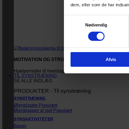
dem, eller som de har indsaml
Samtykkevalg
Nødvendig
Afvis
MOTIVATION OG STRUKTUR
Hjælpemidler til hverdagen
TIL SYNSTRÆNING
SE ALLE INDLÆG
PRODUKTER - Til synstræning
SYNSTRÆNING
Øjenplastre
Øjenklapper af stof
SYNSAKTIVITETER
Bøger