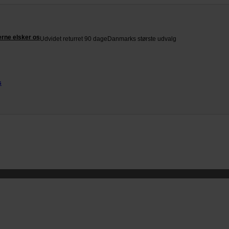
rne elsker os
Udvidet returret 90 dage
Danmarks største udvalg
s