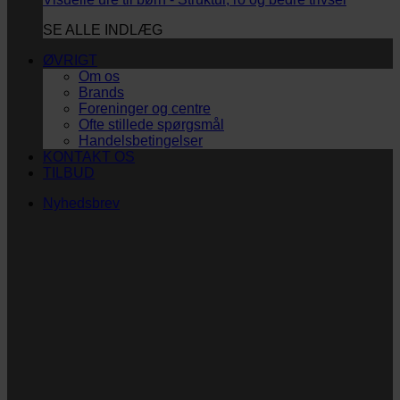
SE ALLE INDLÆG
ØVRIGT
Om os
Brands
Foreninger og centre
Ofte stillede spørgsmål
Handelsbetingelser
KONTAKT OS
TILBUD
Nyhedsbrev
Vi vil blive så glade! ❤
Ingen spam. Kun guldkorn, tips og inspiration til at
støtte dig og dit barn i en hverdag med briller
og/eller klap.