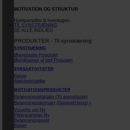
MOTIVATION OG STRUKTUR
Hjælpemidler til hverdagen
TIL SYNSTRÆNING
SE ALLE INDLÆG
PRODUKTER - Til synstræning
SYNSTRÆNING
Øjenplastre
Øjenklapper af stof
SYNSAKTIVITETER
Bøger
Aktivitetshæfter
MOTIVATIONSPRODUKTER
Belønningsplakater (Til øjenplastre)
Belønningsskemaer (Generelt brug) ⭐
Visuelle ure
Piktogrammer
Belønningsgaver
Bøger