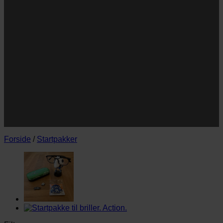
Navn
Navn
E-
Email
mail
JA TAK!
*Jeg godkender privatlivspolitik og tilmelder mig
nyhedsbrevet.
Forside
/
Startpakker