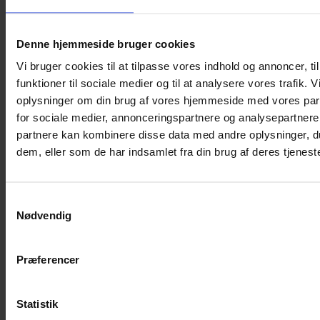
En
brilleklap
med camouflage-stof, der er egnet til
synstræning af børn med briller.
Denne hjemmeside bruger cookies
En
brilleholder
, der ligner en haj
Vi bruger cookies til at tilpasse vores indhold og annoncer, til
Et
brilleetui
til beskyttelse af briller, der ligner en retro
controller
funktioner til sociale medier og til at analysere vores trafik. 
oplysninger om din brug af vores hjemmeside med vores par
En
brillecharm
, med en dinosaur til at pynte brillen.
for sociale medier, annonceringspartnere og analysepartnere
Samlet værdi: 368 kr.
partnere kan kombinere disse data med andre oplysninger, du
dem, eller som de har indsamlet fra din brug af deres tjeneste
Vægt
250 g
Du kunne også være interesseret i…
Samtykkevalg
Nødvendig
Præferencer
Statistik