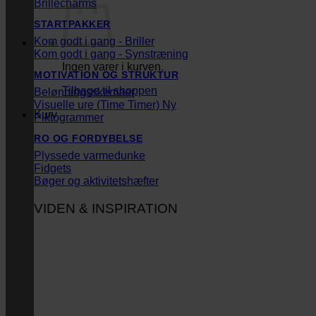
Brillecharms
STARTPAKKER
Kom godt i gang - Briller
Kom godt i gang - Synstræning
Ingen varer i kurven.
MOTIVATION OG STRUKTUR
Tilbage til shoppen
Belønningsskemaer
Visuelle ure (Time Timer)
Kurv
Piktogrammer
RO OG FORDYBELSE
Plyssede varmedunke
Fidgets
Bøger og aktivitetshæfter
VIDEN & INSPIRATION