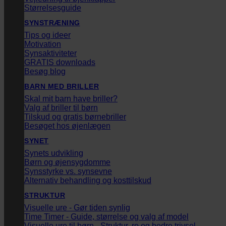
Størrelsesguide
SYNSTRÆNING
Tips og ideer
Motivation
Synsaktiviteter
GRATIS downloads
Besøg blog
BARN MED BRILLER
Skal mit barn have briller?
Valg af briller til børn
Tilskud og gratis børnebriller
Besøget hos øjenlægen
SYNET
Synets udvikling
Børn og øjensygdomme
Synsstyrke vs. synsevne
Alternativ behandling og kosttilskud
STRUKTUR
Visuelle ure - Gør tiden synlig
Time Timer - Guide, størrelse og valg af model
Visuelle ure til børn - Struktur, ro og bedre trivsel