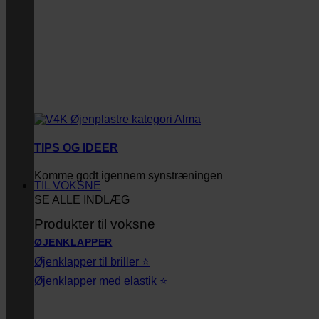
TIPS OG IDEER
Komme godt igennem synstræningen
TIL VOKSNE
SE ALLE INDLÆG
Produkter til voksne
ØJENKLAPPER
Øjenklapper til briller ⭐
Øjenklapper med elastik ⭐