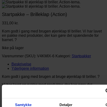
Startpakke – Brilleklap (Action)
331,00
kr.
Kom godt i gang med brugen øjenklap til briller. Vi har lavet
en pakke med produkter, der kan gøre det spændende for
barnet. ?
Ikke på lager
Varenummer (SKU):
V4KMIX-6
Kategori:
Startpakker
Beskrivelse
Yderligere information
Kom godt i gang med brugen at bruge øjenklap til briller. ?
Vi har lavet en pakke med produkter, der kan gøre det
spændende at bruge både briller og øjenklap af stof til briller.
Perfekt til barnet, der elsker action. ?
Pakke består af:
Samtykke
Detaljer