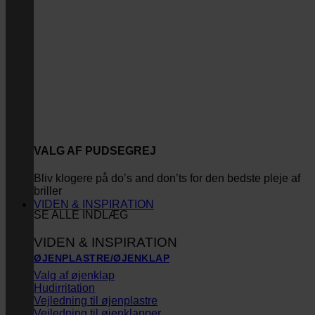
VALG AF PUDSEGREJ
Bliv klogere på do’s and don’ts for den bedste pleje af
briller
VIDEN & INSPIRATION
SE ALLE INDLÆG
VIDEN & INSPIRATION
ØJENPLASTRE/ØJENKLAP
Valg af øjenklap
Hudirritation
Vejledning til øjenplastre
Vejledning til øjenklapper