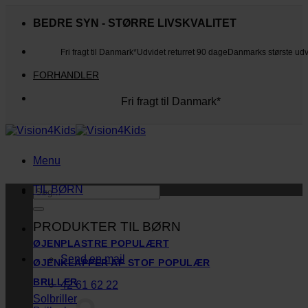
Fortsæt
til
BEDRE SYN - STØRRE LIVSKVALITET
indhold
Fri fragt til Danmark*
Udvidet returret 90 dage
Danmarks største ud
FORHANDLER
Fri fragt til Danmark*
Danmarks største udvalg
Udvidet returret 90 dage
Kunderne elsker os
Menu
TIL BØRN
Søg
efter:
PRODUKTER TIL BØRN
ØJENPLASTRE
Send en mail
ØJENKLAPPER AF STOF
BRILLER
42 61 62 22
Solbriller