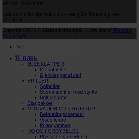
BETAL MED EAN
Køb som offentlig institution – vælg EAN-betaling ved
checkout.
Copyright 2026 ©
Vision4Kids ApS
| | Udviklet af
Thomas
André ApS
Søg
efter:
TIL BØRN
ØJENKLAPPER
Øjenplastre
Øjenklapper af stof
BRILLER
Solbriller
Svømmebriller med styrke
Brillecharms
Startpakker
MOTIVATION OG STRUKTUR
Belønningsskemaer
Visuelle ure
Piktogrammer
RO OG FORDYBELSE
Plyssede varmedunke