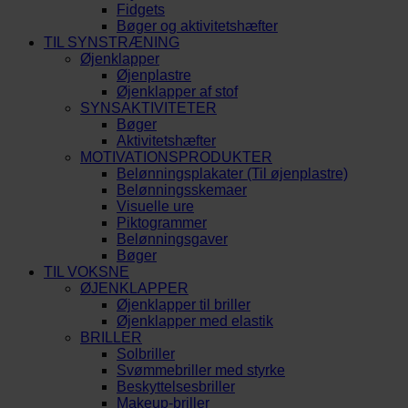
Fidgets
Bøger og aktivitetshæfter
TIL SYNSTRÆNING
Øjenklapper
Øjenplastre
Øjenklapper af stof
SYNSAKTIVITETER
Bøger
Aktivitetshæfter
MOTIVATIONSPRODUKTER
Belønningsplakater (Til øjenplastre)
Belønningsskemaer
Visuelle ure
Piktogrammer
Belønningsgaver
Bøger
TIL VOKSNE
ØJENKLAPPER
Øjenklapper til briller
Øjenklapper med elastik
BRILLER
Solbriller
Svømmebriller med styrke
Beskyttelsesbriller
Makeup-briller