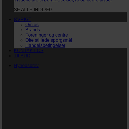
SE ALLE INDLÆG
ØVRIGT
Om os
Brands
Foreninger og centre
Ofte stillede spørgsmål
Handelsbetingelser
KONTAKT OS
TILBUD
Nyhedsbrev
Vi vil blive så glade! ❤
Ingen spam. Kun guldkorn, tips og inspiration til at
støtte dig og dit barn i en hverdag med briller
og/eller klap.