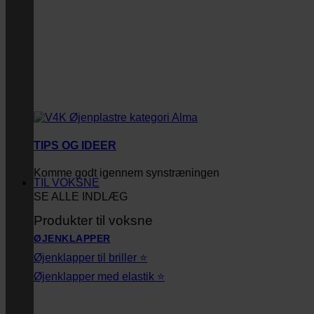
TIPS OG IDEER
Komme godt igennem synstræningen
TIL VOKSNE
SE ALLE INDLÆG
Produkter til voksne
ØJENKLAPPER
Øjenklapper til briller ⭐
Øjenklapper med elastik ⭐