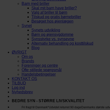
Barn med briller
Skal mit barn have briller?
Valg af briller til børn
Tilskud og gratis børnebriller
Besøget hos øjenlægen
Synet
Synets udvikling
Børn og øjensygdomme
Synsstyrke vs. synsevne
Alternativ behandling og kosttilskud
Blog
ØVRIGT
Om os
Brands
Foreninger og centre
Ofte stillede spørgsmål
Handelsbetingelser
KONTAKT OS
TILBUD
Log ind
Nyhedsbrev
BEDRE SYN - STØRRE LIVSKVALITET
Fri fragt til Danmark*
Udvidet returret 90 dage
Danmarks største ud