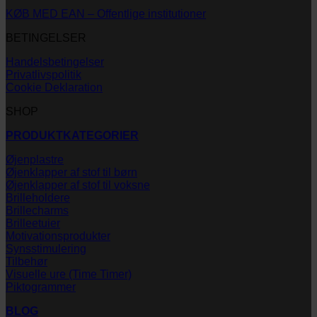
KØB MED EAN – Offentlige institutioner
BETINGELSER
Handelsbetingelser
Privatlivspolitik
Cookie Deklaration
SHOP
PRODUKTKATEGORIER
Øjenplastre
Øjenklapper af stof til børn
Øjenklapper af stof til voksne
Brilleholdere
Brillecharms
Brilleetuier
Motivationsprodukter
Synsstimulering
Tilbehør
Visuelle ure (Time Timer)
Piktogrammer
BLOG