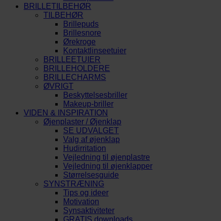
BRILLETILBEHØR
TILBEHØR
Brillepuds
Brillesnore
Ørekroge
Kontaktlinseetuier
BRILLEETUIER
BRILLEHOLDERE
BRILLECHARMS
ØVRIGT
Beskyttelsesbriller
Makeup-briller
VIDEN & INSPIRATION
Øjenplaster / Øjenklap
SE UDVALGET
Valg af øjenklap
Hudirritation
Vejledning til øjenplastre
Vejledning til øjenklapper
Størrelsesguide
SYNSTRÆNING
Tips og ideer
Motivation
Synsaktiviteter
GRATIS downloads