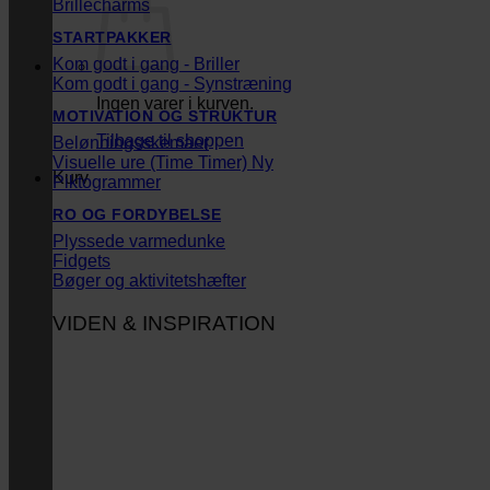
Brillecharms
STARTPAKKER
Kom godt i gang - Briller
Kom godt i gang - Synstræning
Ingen varer i kurven.
MOTIVATION OG STRUKTUR
Tilbage til shoppen
Belønningsskemaer
Visuelle ure (Time Timer)
Kurv
Piktogrammer
RO OG FORDYBELSE
Plyssede varmedunke
Fidgets
Bøger og aktivitetshæfter
VIDEN & INSPIRATION