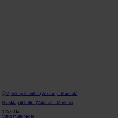
Mulighederne
kan
vælges
på
varesiden
Øjenklap til briller (Voksne) – Mørk blå
125,00
kr.
Vælg muligheder