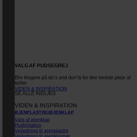
VALG AF PUDSEGREJ
Bliv klogere på do’s and don’ts for den bedste pleje af
briller
VIDEN & INSPIRATION
SE ALLE INDLÆG
VIDEN & INSPIRATION
ØJENPLASTRE/ØJENKLAP
Valg af øjenklap
Hudirritation
Vejledning til øjenplastre
Vejledning til øjenklapper