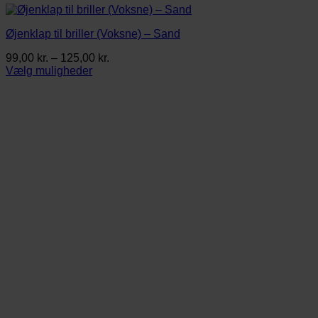
Øjenklap til briller (Voksne) – Sand
Prisinterval:
99,00
kr.
–
125,00
kr.
99,00 kr.
Vælg muligheder
Dette
til
vare
125,00 kr.
har
flere
varianter.
Mulighederne
kan
vælges
på
varesiden