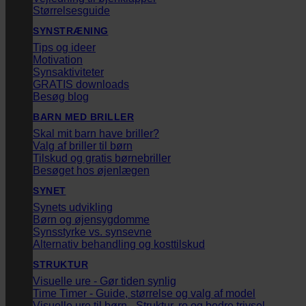
Størrelsesguide
SYNSTRÆNING
Tips og ideer
Motivation
Synsaktiviteter
GRATIS downloads
Besøg blog
BARN MED BRILLER
Skal mit barn have briller?
Valg af briller til børn
Tilskud og gratis børnebriller
Besøget hos øjenlægen
SYNET
Synets udvikling
Børn og øjensygdomme
Synsstyrke vs. synsevne
Alternativ behandling og kosttilskud
STRUKTUR
Visuelle ure - Gør tiden synlig
Time Timer - Guide, størrelse og valg af model
Visuelle ure til børn - Struktur, ro og bedre trivsel