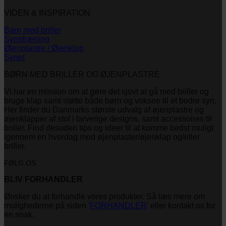
VIDEN & INSPIRATION
Barn med briller
Synstræning
Øjenplastre / Øjenklap
Synet
BØRN MED BRILLER OG ØJENPLASTRE
Vi har en mission om at gøre det sjovt at gå med briller og
bruge klap samt støtte både børn og voksne til et bedre syn.
Her finder du Danmarks største udvalg af øjenplastre og
øjenklapper af stof i farverige designs, samt accessoires til
briller. Find desuden tips og ideer til at komme bedst muligt
igennem en hverdag med øjenplaster/øjenklap og/eller
briller.
FØLG OS
BLIV FORHANDLER
Ønsker du at forhandle vores produkter. Så læs mere om
mulighederne på siden '
FORHANDLER
' eller kontakt os for
en snak.