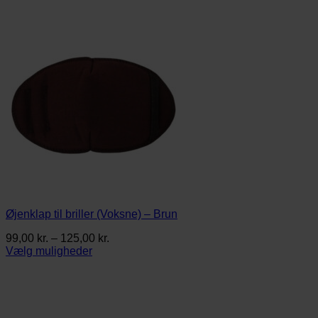
Øjenklap til briller (Voksne) – Brun
Prisinterval:
99,00
kr.
–
125,00
kr.
99,00 kr.
Vælg muligheder
Dette
til
vare
125,00 kr.
har
flere
varianter.