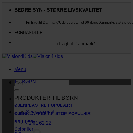
Fortsæt
til
BEDRE SYN - STØRRE LIVSKVALITET
indhold
Fri fragt til Danmark*
Udvidet returret 90 dage
Danmarks største ud
FORHANDLER
Fri fragt til Danmark*
Danmarks største udvalg
Udvidet returret 90 dage
Kunderne elsker os
Menu
TIL BØRN
Søg
efter:
PRODUKTER TIL BØRN
ØJENPLASTRE
Send en mail
ØJENKLAPPER AF STOF
BRILLER
42 61 62 22
Solbriller