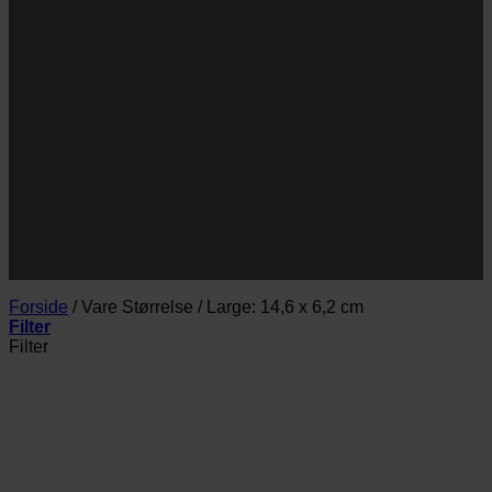
Navn
Navn
E-
Email
mail
JA TAK!
*Jeg godkender privatlivspolitik og tilmelder mig
nyhedsbrevet.
Forside
/
Vare Størrelse
/
Large: 14,6 x 6,2 cm
Filter
Filter