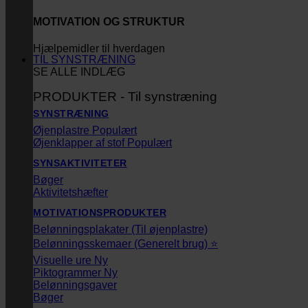
MOTIVATION OG STRUKTUR
Hjælpemidler til hverdagen
TIL SYNSTRÆNING
SE ALLE INDLÆG
PRODUKTER - Til synstræning
SYNSTRÆNING
Øjenplastre
Øjenklapper af stof
SYNSAKTIVITETER
Bøger
Aktivitetshæfter
MOTIVATIONSPRODUKTER
Belønningsplakater (Til øjenplastre)
Belønningsskemaer (Generelt brug) ⭐
Visuelle ure
Piktogrammer
Belønningsgaver
Bøger