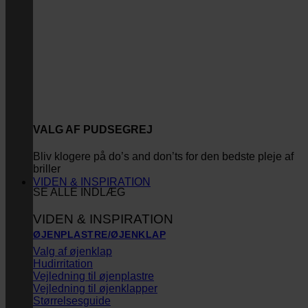
VALG AF PUDSEGREJ
Bliv klogere på do’s and don’ts for den bedste pleje af
briller
VIDEN & INSPIRATION
SE ALLE INDLÆG
VIDEN & INSPIRATION
ØJENPLASTRE/ØJENKLAP
Valg af øjenklap
Hudirritation
Vejledning til øjenplastre
Vejledning til øjenklapper
Størrelsesguide