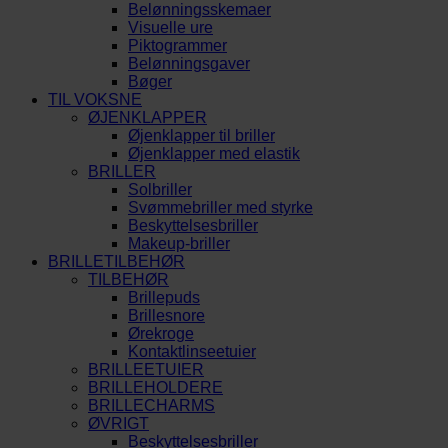
Belønningsskemaer
Visuelle ure
Piktogrammer
Belønningsgaver
Bøger
TIL VOKSNE
ØJENKLAPPER
Øjenklapper til briller
Øjenklapper med elastik
BRILLER
Solbriller
Svømmebriller med styrke
Beskyttelsesbriller
Makeup-briller
BRILLETILBEHØR
TILBEHØR
Brillepuds
Brillesnore
Ørekroge
Kontaktlinseetuier
BRILLEETUIER
BRILLEHOLDERE
BRILLECHARMS
ØVRIGT
Beskyttelsesbriller