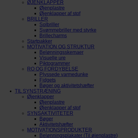
ØJENKLAPPER
Øjenplastre
Øjenklapper af stof
BRILLER
Solbriller
Svømmebriller med styrke
Brillecharms
Startpakker
MOTIVATION OG STRUKTUR
Belønningsskemaer
Visuelle ure
Piktogrammer
RO OG FORDYBELSE
Plyssede varmedunke
Fidgets
Bøger og aktivitetshæfter
TIL SYNSTRÆNING
Øjenklapper
Øjenplastre
Øjenklapper af stof
SYNSAKTIVITETER
Bøger
Aktivitetshæfter
MOTIVATIONSPRODUKTER
Belønningsplakater (Til øjenplastre)