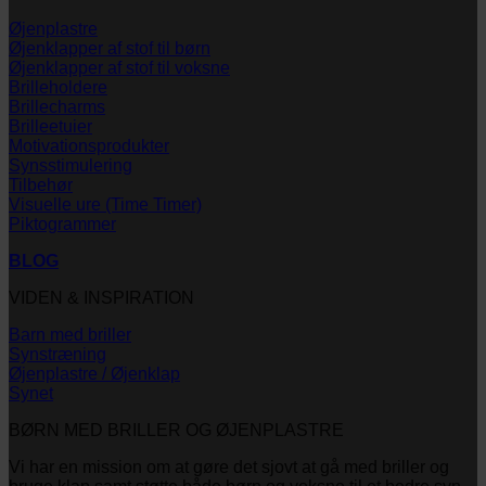
Øjenplastre
Øjenklapper af stof til børn
Øjenklapper af stof til voksne
Brilleholdere
Brillecharms
Brilleetuier
Motivationsprodukter
Synsstimulering
Tilbehør
Visuelle ure (Time Timer)
Piktogrammer
BLOG
VIDEN & INSPIRATION
Barn med briller
Synstræning
Øjenplastre / Øjenklap
Synet
BØRN MED BRILLER OG ØJENPLASTRE
Vi har en mission om at gøre det sjovt at gå med briller og