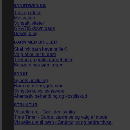
SYNSTRÆNING
Tips og ideer
Motivation
Synsaktiviteter
GRATIS downloads
Besøg blog
BARN MED BRILLER
Skal mit barn have briller?
Valg af briller til børn
Tilskud og gratis børnebriller
Besøget hos øjenlægen
SYNET
Synets udvikling
Børn og øjensygdomme
Synsstyrke vs. synsevne
Alternativ behandling og kosttilskud
STRUKTUR
Visuelle ure - Gør tiden synlig
Time Timer - Guide, størrelse og valg af model
Visuelle ure til børn - Struktur, ro og bedre trivsel