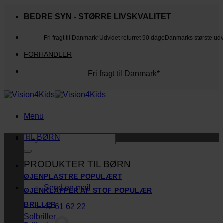
Fortsæt
til
BEDRE SYN - STØRRE LIVSKVALITET
indhold
Fri fragt til Danmark*
Udvidet returret 90 dage
Danmarks største ud
FORHANDLER
Fri fragt til Danmark*
Danmarks største udvalg
Udvidet returret 90 dage
Kunderne elsker os
Menu
TIL BØRN
Søg
efter:
PRODUKTER TIL BØRN
ØJENPLASTRE
Send en mail
ØJENKLAPPER AF STOF
BRILLER
42 61 62 22
Solbriller