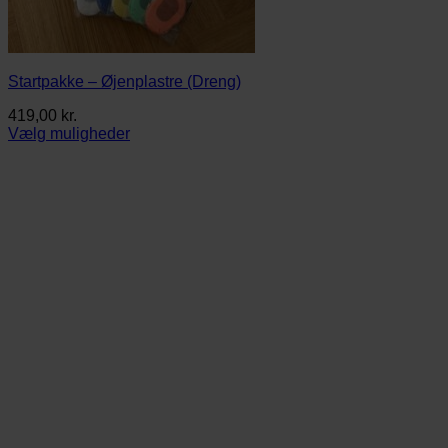
Startpakke – Øjenplastre (Dreng)
419,00
kr.
Vælg muligheder
Dette
vare
har
flere
varianter.
Mulighederne
kan
vælges
på
varesiden