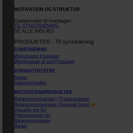
MOTIVATION OG STRUKTUR
Hjælpemidler til hverdagen
TIL SYNSTRÆNING
SE ALLE INDLÆG
PRODUKTER - Til synstræning
SYNSTRÆNING
Øjenplastre
Øjenklapper af stof
SYNSAKTIVITETER
Bøger
Aktivitetshæfter
MOTIVATIONSPRODUKTER
Belønningsplakater (Til øjenplastre)
Belønningsskemaer (Generelt brug)
Visuelle ure
Piktogrammer
Belønningsgaver
Bøger