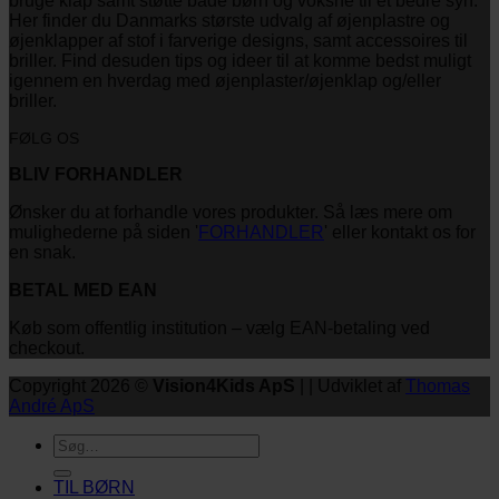
bruge klap samt støtte både børn og voksne til et bedre syn.
Her finder du Danmarks største udvalg af øjenplastre og
øjenklapper af stof i farverige designs, samt accessoires til
briller. Find desuden tips og ideer til at komme bedst muligt
igennem en hverdag med øjenplaster/øjenklap og/eller
briller.
FØLG OS
BLIV FORHANDLER
Ønsker du at forhandle vores produkter. Så læs mere om
mulighederne på siden '
FORHANDLER
' eller kontakt os for
en snak.
BETAL MED EAN
Køb som offentlig institution – vælg EAN-betaling ved
checkout.
Copyright 2026 ©
Vision4Kids ApS
| | Udviklet af
Thomas
André ApS
Søg
efter:
TIL BØRN