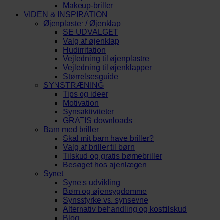
Makeup-briller
VIDEN & INSPIRATION
Øjenplaster / Øjenklap
SE UDVALGET
Valg af øjenklap
Hudirritation
Vejledning til øjenplastre
Vejledning til øjenklapper
Størrelsesguide
SYNSTRÆNING
Tips og ideer
Motivation
Synsaktiviteter
GRATIS downloads
Barn med briller
Skal mit barn have briller?
Valg af briller til børn
Tilskud og gratis børnebriller
Besøget hos øjenlægen
Synet
Synets udvikling
Børn og øjensygdomme
Synsstyrke vs. synsevne
Alternativ behandling og kosttilskud
Blog