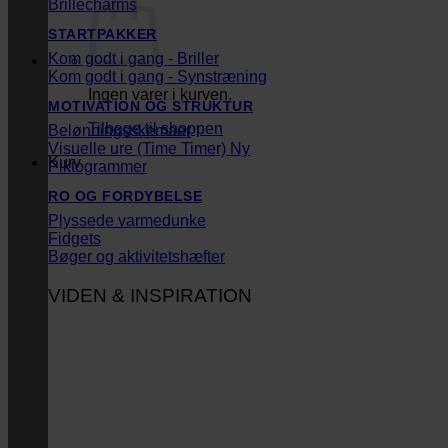
Brillecharms
STARTPAKKER
Kom godt i gang - Briller
Kom godt i gang - Synstræning
Ingen varer i kurven.
MOTIVATION OG STRUKTUR
Tilbage til shoppen
Belønningsskemaer
Visuelle ure (Time Timer)
Kurv
Piktogrammer
RO OG FORDYBELSE
Plyssede varmedunke
Fidgets
Bøger og aktivitetshæfter
VIDEN & INSPIRATION