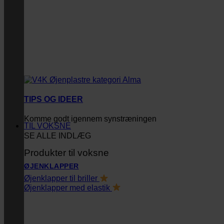
TIPS OG IDEER
Komme godt igennem synstræningen
TIL VOKSNE
SE ALLE INDLÆG
Produkter til voksne
ØJENKLAPPER
Øjenklapper til briller
Øjenklapper med elastik