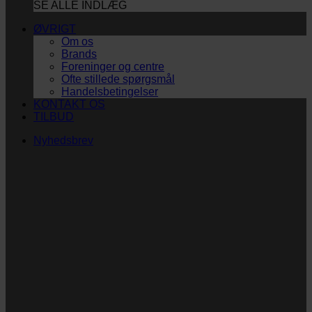
SE ALLE INDLÆG
ØVRIGT
Om os
Brands
Foreninger og centre
Ofte stillede spørgsmål
Handelsbetingelser
KONTAKT OS
TILBUD
Nyhedsbrev
Vi vil blive så glade!
Ingen spam. Kun guldkorn, tips og inspiration til at
støtte dig og dit barn i en hverdag med briller
og/eller klap.
Navn