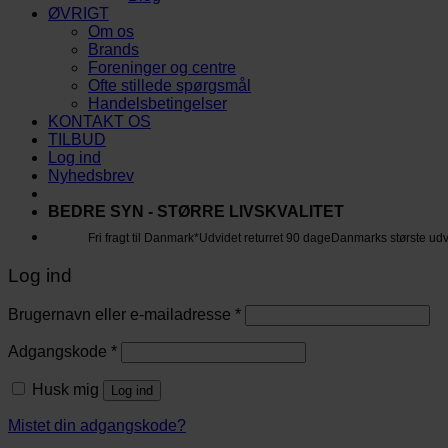
ØVRIGT
Om os
Brands
Foreninger og centre
Ofte stillede spørgsmål
Handelsbetingelser
KONTAKT OS
TILBUD
Log ind
Nyhedsbrev
BEDRE SYN - STØRRE LIVSKVALITET
Fri fragt til Danmark*
Udvidet returret 90 dage
Danmarks største ud
Log ind
Brugernavn eller e-mailadresse
*
Adgangskode
*
Husk mig
Log ind
Mistet din adgangskode?