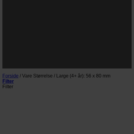
Navn
E-
Email
mail
JA TAK!
*Jeg godkender privatlivspolitik og tilmelder mig
nyhedsbrevet.
Forside
/
Vare Størrelse
/
Large (4+ år): 56 x 80 mm
Filter
Filter