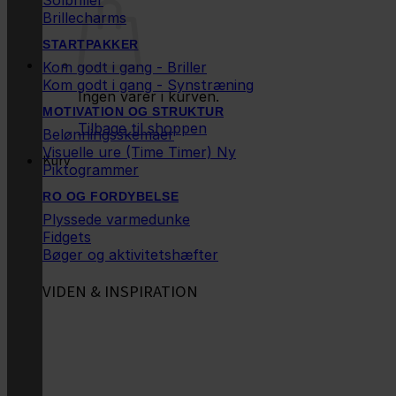
Solbriller
Brillecharms
STARTPAKKER
Kom godt i gang - Briller
Kom godt i gang - Synstræning
Ingen varer i kurven.
MOTIVATION OG STRUKTUR
Tilbage til shoppen
Belønningsskemaer
Visuelle ure (Time Timer)
Kurv
Piktogrammer
RO OG FORDYBELSE
Plyssede varmedunke
Fidgets
Bøger og aktivitetshæfter
VIDEN & INSPIRATION