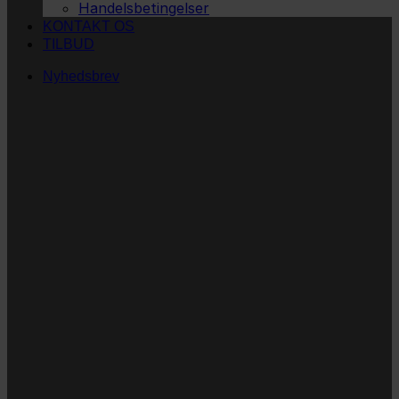
Handelsbetingelser
KONTAKT OS
TILBUD
Nyhedsbrev
Vi vil blive så glade! ❤
Ingen spam. Kun guldkorn, tips og inspiration til at
støtte dig og dit barn i en hverdag med briller
og/eller klap.
Navn
Navn
Email
E-
mail