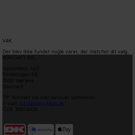
V4K
Der blev ikke fundet nogle varer, der matcher dit valg.
KONTAKT OS
Vision4Kids ApS
Elmekrogen 6B
3500 Værløse
Danmark
Tlf: Kontakt via mail henover sommeren
E-mail:
info@vision4kids.dk
CVR: 38614428