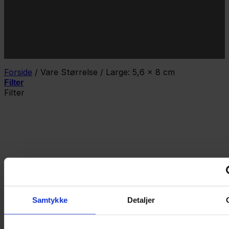
JA TAK!
*Jeg godkender privatlivspolitik og tilmelder mig
nyhedsbrevet.
Forside
/
Vare Størrelse
/
Large: 5,6 x 8 cm
Filter
Filter
Samtykke
Detaljer