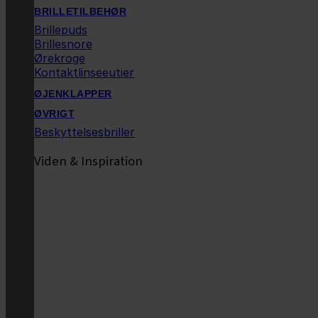
BRILLETILBEHØR
Brillepuds
Brillesnore
Ørekroge
Kontaktlinseeutier
ØJENKLAPPER
ØVRIGT
Beskyttelsesbriller
Viden & Inspiration