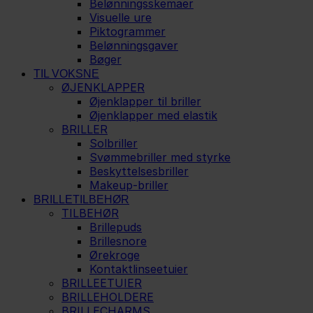
Belønningsskemaer
Visuelle ure
Piktogrammer
Belønningsgaver
Bøger
TIL VOKSNE
ØJENKLAPPER
Øjenklapper til briller
Øjenklapper med elastik
BRILLER
Solbriller
Svømmebriller med styrke
Beskyttelsesbriller
Makeup-briller
BRILLETILBEHØR
TILBEHØR
Brillepuds
Brillesnore
Ørekroge
Kontaktlinseetuier
BRILLEETUIER
BRILLEHOLDERE
BRILLECHARMS