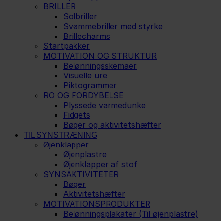
BRILLER
Solbriller
Svømmebriller med styrke
Brillecharms
Startpakker
MOTIVATION OG STRUKTUR
Belønningsskemaer
Visuelle ure
Piktogrammer
RO OG FORDYBELSE
Plyssede varmedunke
Fidgets
Bøger og aktivitetshæfter
TIL SYNSTRÆNING
Øjenklapper
Øjenplastre
Øjenklapper af stof
SYNSAKTIVITETER
Bøger
Aktivitetshæfter
MOTIVATIONSPRODUKTER
Belønningsplakater (Til øjenplastre)