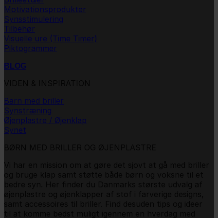
Motivationsprodukter
Synsstimulering
Tilbehør
Visuelle ure (Time Timer)
Piktogrammer
BLOG
VIDEN & INSPIRATION
Barn med briller
Synstræning
Øjenplastre / Øjenklap
Synet
BØRN MED BRILLER OG ØJENPLASTRE
Vi har en mission om at gøre det sjovt at gå med briller
og bruge klap samt støtte både børn og voksne til et
bedre syn. Her finder du Danmarks største udvalg af
øjenplastre og øjenklapper af stof i farverige designs,
samt accessoires til briller. Find desuden tips og ideer
til at komme bedst muligt igennem en hverdag med