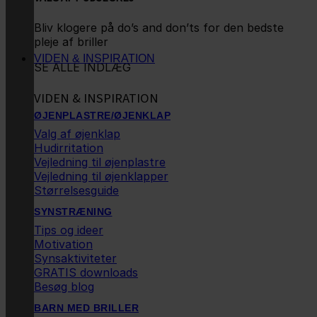
Bliv klogere på do’s and don’ts for den bedste
pleje af briller
VIDEN & INSPIRATION
SE ALLE INDLÆG
VIDEN & INSPIRATION
ØJENPLASTRE/ØJENKLAP
Valg af øjenklap
Hudirritation
Vejledning til øjenplastre
Vejledning til øjenklapper
Størrelsesguide
SYNSTRÆNING
Tips og ideer
Motivation
Synsaktiviteter
GRATIS downloads
Besøg blog
BARN MED BRILLER