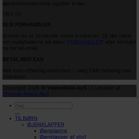
øjenplaster/øjenklap og/eller briller.
FØLG OS
BLIV FORHANDLER
Ønsker du at forhandle vores produkter. Så læs mere
om mulighederne på siden '
FORHANDLER
' eller kontakt
os for en snak.
BETAL MED EAN
Køb som offentlig institution – vælg EAN-betaling ved
checkout.
Copyright 2026 ©
| | Udviklet af
Vision4Kids ApS
Thomas André ApS
Søg
efter:
TIL BØRN
ØJENKLAPPER
Øjenplastre
Øjenklapper af stof