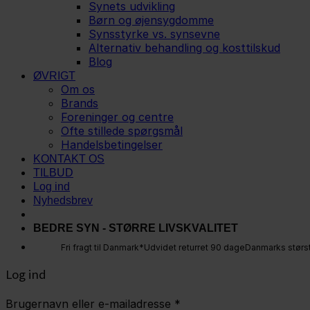
Synets udvikling
Børn og øjensygdomme
Synsstyrke vs. synsevne
Alternativ behandling og kosttilskud
Blog
ØVRIGT
Om os
Brands
Foreninger og centre
Ofte stillede spørgsmål
Handelsbetingelser
KONTAKT OS
TILBUD
Log ind
Nyhedsbrev
BEDRE SYN - STØRRE LIVSKVALITET
Fri fragt til Danmark*
Udvidet returret 90 dage
Danmarks størs
Log ind
Brugernavn eller e-mailadresse
*