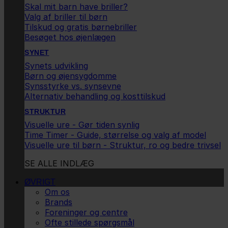
Skal mit barn have briller?
Valg af briller til børn
Tilskud og gratis børnebriller
Besøget hos øjenlægen
SYNET
Synets udvikling
Børn og øjensygdomme
Synsstyrke vs. synsevne
Alternativ behandling og kosttilskud
STRUKTUR
Visuelle ure - Gør tiden synlig
Time Timer - Guide, størrelse og valg af model
Visuelle ure til børn - Struktur, ro og bedre trivsel
SE ALLE INDLÆG
ØVRIGT
Om os
Brands
Foreninger og centre
Ofte stillede spørgsmål