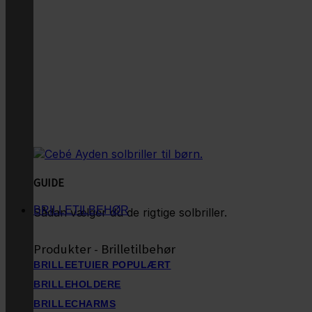
GUIDE
BRILLETILBEHØR
Sådan vælger du de rigtige solbriller.
Produkter - Brilletilbehør
BRILLEETUIER
BRILLEHOLDERE
BRILLECHARMS