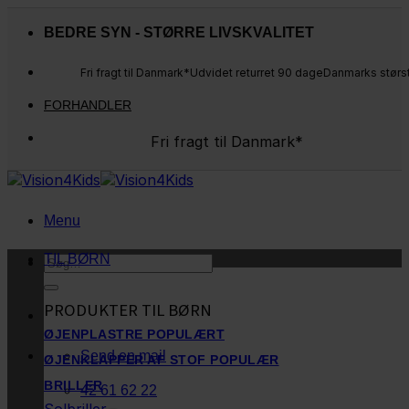
Fortsæt
til
BEDRE SYN - STØRRE LIVSKVALITET
indhold
Fri fragt til Danmark*
Udvidet returret 90 dage
Danmarks størs
FORHANDLER
Fri fragt til Danmark*
Danmarks største udvalg
Udvidet returret 90 dage
Kunderne elsker os
Menu
TIL BØRN
Søg
efter:
PRODUKTER TIL BØRN
ØJENPLASTRE
Send en mail
ØJENKLAPPER AF STOF
BRILLER
42 61 62 22