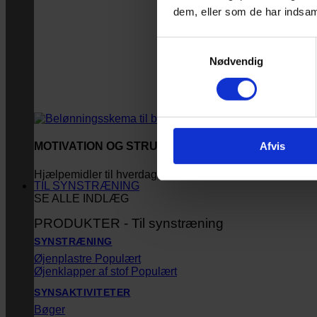
dem, eller som de har indsaml
Samtykkevalg
Nødvendig
Afvis
MOTIVATION OG STRUKTUR
Hjælpemidler til hverdagen
TIL SYNSTRÆNING
SE ALLE INDLÆG
PRODUKTER - Til synstræning
SYNSTRÆNING
Øjenplastre
Øjenklapper af stof
SYNSAKTIVITETER
Bøger