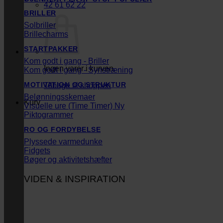
42 61 62 22
BRILLER
Solbriller
Brillecharms
STARTPAKKER
Kom godt i gang - Briller
Ingen varer i kurven.
Kom godt i gang - Synstræning
MOTIVATION OG STRUKTUR
Tilbage til shoppen
Belønningsskemaer
Kurv
Visuelle ure (Time Timer)
Piktogrammer
RO OG FORDYBELSE
Plyssede varmedunke
Fidgets
Bøger og aktivitetshæfter
VIDEN & INSPIRATION