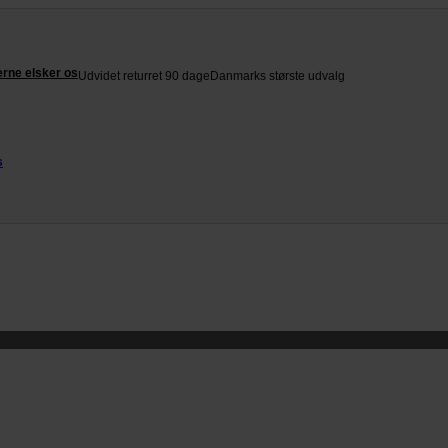
rne elsker os
Udvidet returret 90 dage
Danmarks største udvalg
s