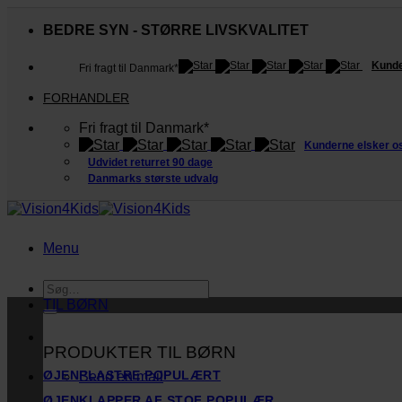
Fortsæt
til
BEDRE SYN - STØRRE LIVSKVALITET
indhold
Kunde
Fri fragt til Danmark*
FORHANDLER
Fri fragt til Danmark*
Kunderne elsker o
Udvidet returret 90 dage
Danmarks største udvalg
Menu
Søg
efter:
TIL BØRN
PRODUKTER TIL BØRN
ØJENPLASTRE
Send en mail
ØJENKLAPPER AF STOF