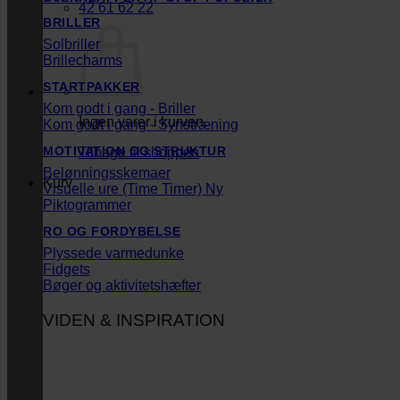
42 61 62 22
BRILLER
Solbriller
Brillecharms
STARTPAKKER
Kom godt i gang - Briller
Ingen varer i kurven.
Kom godt i gang - Synstræning
MOTIVATION OG STRUKTUR
Tilbage til shoppen
Belønningsskemaer
Kurv
Visuelle ure (Time Timer)
Piktogrammer
RO OG FORDYBELSE
Plyssede varmedunke
Fidgets
Bøger og aktivitetshæfter
VIDEN & INSPIRATION