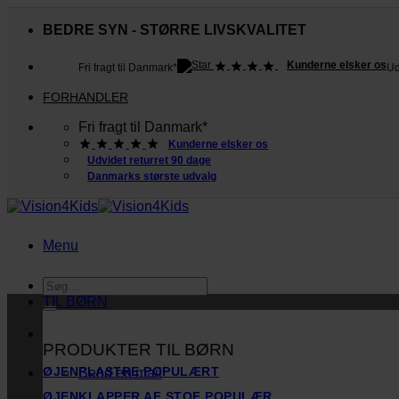
Fortsæt
til
BEDRE SYN - STØRRE LIVSKVALITET
indhold
Kunderne elsker os
Fri fragt til Danmark*
Ud
FORHANDLER
Fri fragt til Danmark*
Kunderne elsker os
Udvidet returret 90 dage
Danmarks største udvalg
Menu
Søg
efter:
TIL BØRN
PRODUKTER TIL BØRN
ØJENPLASTRE
Send en mail
ØJENKLAPPER AF STOF