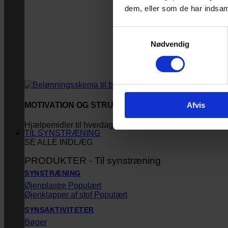
dem, eller som de har indsaml
Samtykkevalg
Nødvendig
Afvis
MOTIVATION OG STRUKTUR
Hjælpemidler til hverdagen
TIL SYNSTRÆNING
SE ALLE INDLÆG
PRODUKTER - Til synstræning
SYNSTRÆNING
Øjenplastre
Øjenklapper af stof
SYNSAKTIVITETER
Bøger