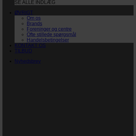
SE ALLE INDLÆG
ØVRIGT
Om os
Brands
Foreninger og centre
Ofte stillede spørgsmål
Handelsbetingelser
KONTAKT OS
TILBUD
Nyhedsbrev
Vi vil blive så glade!
Ingen spam. Kun guldkorn, tips og inspiration til at
støtte dig og dit barn i en hverdag med briller
og/eller klap.
Navn