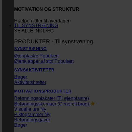
MOTIVATION OG STRUKTUR
Hjælpemidler til hverdagen
TIL SYNSTRÆNING
SE ALLE INDLÆG
PRODUKTER - Til synstræning
SYNSTRÆNING
Øjenplastre
Øjenklapper af stof
SYNSAKTIVITETER
Bøger
Aktivitetshæfter
MOTIVATIONSPRODUKTER
Belønningsplakater (Til øjenplastre)
Belønningsskemaer (Generelt brug)
Visuelle ure
Piktogrammer
Belønningsgaver
Bøger