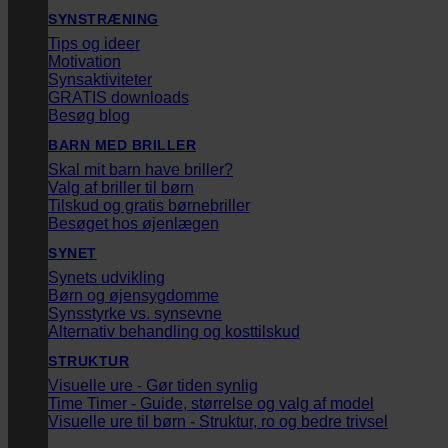
SYNSTRÆNING
Tips og ideer
Motivation
Synsaktiviteter
GRATIS downloads
Besøg blog
BARN MED BRILLER
Skal mit barn have briller?
Valg af briller til børn
Tilskud og gratis børnebriller
Besøget hos øjenlægen
SYNET
Synets udvikling
Børn og øjensygdomme
Synsstyrke vs. synsevne
Alternativ behandling og kosttilskud
STRUKTUR
Visuelle ure - Gør tiden synlig
Time Timer - Guide, størrelse og valg af model
Visuelle ure til børn - Struktur, ro og bedre trivsel