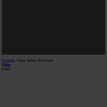
Navn
E-
Email
mail
JA TAK!
*Jeg godkender privatlivspolitik og tilmelder mig
nyhedsbrevet.
Forside
/
Vare Tema
/
Rummet
Filter
Filter