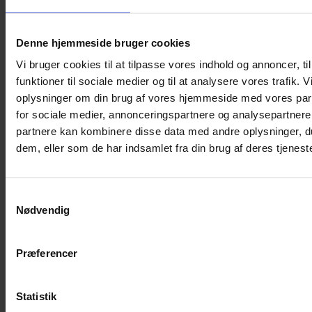
Denne hjemmeside bruger cookies
Vi bruger cookies til at tilpasse vores indhold og annoncer, til
funktioner til sociale medier og til at analysere vores trafik. 
oplysninger om din brug af vores hjemmeside med vores par
for sociale medier, annonceringspartnere og analysepartnere
partnere kan kombinere disse data med andre oplysninger, du
dem, eller som de har indsamlet fra din brug af deres tjeneste
Samtykkevalg
Nødvendig
ORTOPAD Øjenplastre – Boys (50 stk.)
Præferencer
260,00
kr.
Vælg muligheder
Dette
vare
Statistik
har