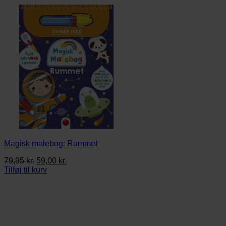
Magisk malebog: Rummet
Den
Den
79,95
kr.
59,00
kr.
oprindelige
aktuelle
Tilføj til kurv
pris
pris
var:
er:
79,95 kr..
59,00 kr..