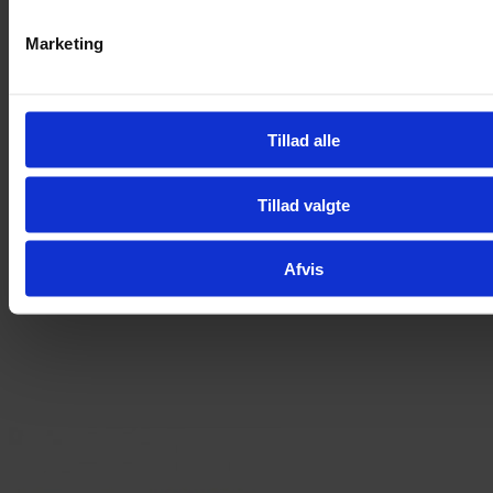
flere
varianter.
Marketing
Mulighederne
kan
vælges
på
varesiden
Tillad alle
Tillad valgte
Afvis