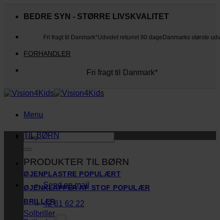
Fortsæt
til
BEDRE SYN - STØRRE LIVSKVALITET
indhold
Fri fragt til Danmark*
Udvidet returret 90 dage
Danmarks største ud
FORHANDLER
Fri fragt til Danmark*
Danmarks største udvalg
Udvidet returret 90 dage
Kunderne elsker os
Menu
TIL BØRN
Søg
efter:
PRODUKTER TIL BØRN
ØJENPLASTRE
Send en mail
ØJENKLAPPER AF STOF
BRILLER
42 61 62 22
Solbriller