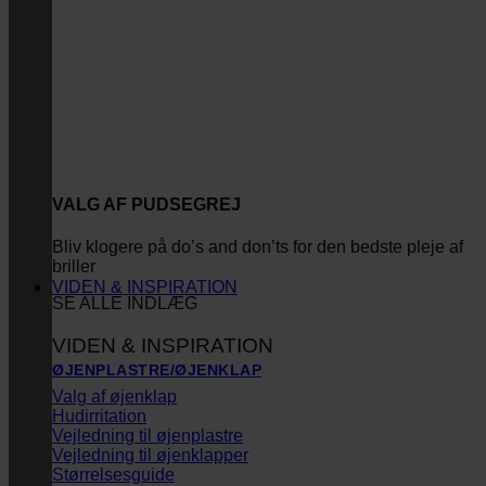
VALG AF PUDSEGREJ
Bliv klogere på do’s and don’ts for den bedste pleje af
briller
VIDEN & INSPIRATION
SE ALLE INDLÆG
VIDEN & INSPIRATION
ØJENPLASTRE/ØJENKLAP
Valg af øjenklap
Hudirritation
Vejledning til øjenplastre
Vejledning til øjenklapper
Størrelsesguide