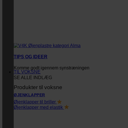
TIPS OG IDEER
Komme godt igennem synstræningen
TIL VOKSNE
SE ALLE INDLÆG
Produkter til voksne
ØJENKLAPPER
Øjenklapper til briller
Øjenklapper med elastik