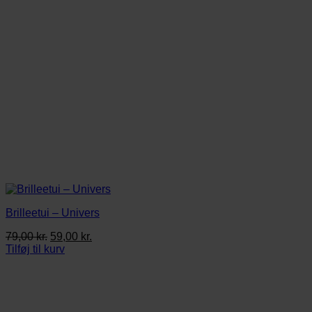
Brilleetui – Univers
Den
Den
79,00
kr.
59,00
kr.
oprindelige
aktuelle
Tilføj til kurv
pris
pris
var:
er:
79,00 kr..
59,00 kr..