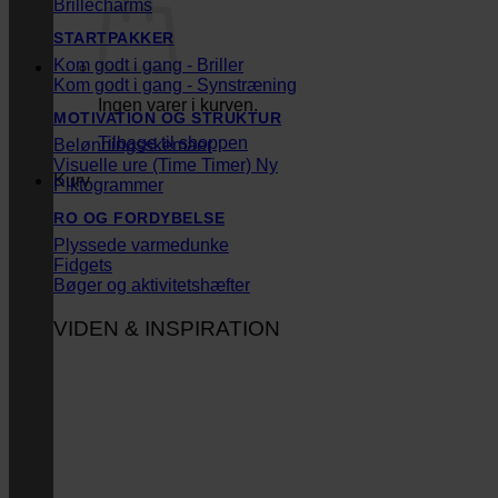
Brillecharms
STARTPAKKER
Kom godt i gang - Briller
Kom godt i gang - Synstræning
Ingen varer i kurven.
MOTIVATION OG STRUKTUR
Tilbage til shoppen
Belønningsskemaer
Visuelle ure (Time Timer)
Kurv
Piktogrammer
RO OG FORDYBELSE
Plyssede varmedunke
Fidgets
Bøger og aktivitetshæfter
VIDEN & INSPIRATION