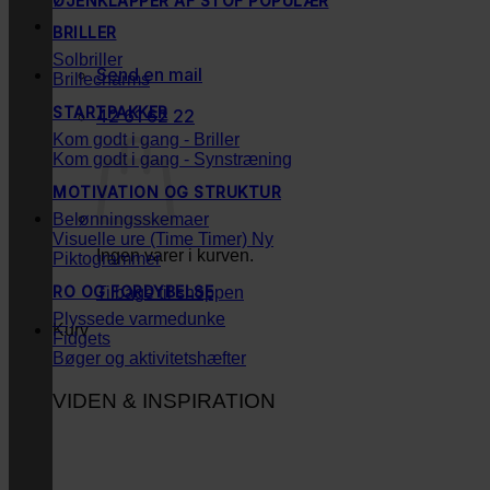
ØJENKLAPPER AF STOF
BRILLER
Solbriller
Send en mail
Brillecharms
STARTPAKKER
42 61 62 22
Kom godt i gang - Briller
Kom godt i gang - Synstræning
MOTIVATION OG STRUKTUR
Belønningsskemaer
Visuelle ure (Time Timer)
Ingen varer i kurven.
Piktogrammer
RO OG FORDYBELSE
Tilbage til shoppen
Plyssede varmedunke
Kurv
Fidgets
Bøger og aktivitetshæfter
VIDEN & INSPIRATION