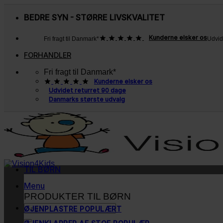
Fortsæt
til
BEDRE SYN - STØRRE LIVSKVALITET
indhold
Kunderne elsker os
Fri fragt til Danmark*
Udvid
FORHANDLER
Fri fragt til Danmark*
Kunderne elsker os
Udvidet returret 90 dage
Danmarks største udvalg
TIL BØRN
Menu
PRODUKTER TIL BØRN
Søg
ØJENPLASTRE
efter: