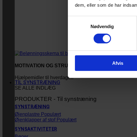
dem, eller som de har indsaml
Samtykkevalg
Nødvendig
Afvis
MOTIVATION OG STRUKTUR
Hjælpemidler til hverdagen
TIL SYNSTRÆNING
SE ALLE INDLÆG
PRODUKTER - Til synstræning
SYNSTRÆNING
Øjenplastre
Øjenklapper af stof
SYNSAKTIVITETER
Bøger