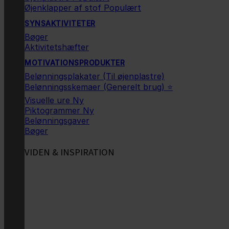
Øjenklapper af stof
SYNSAKTIVITETER
Bøger
Aktivitetshæfter
MOTIVATIONSPRODUKTER
Belønningsplakater (Til øjenplastre)
Belønningsskemaer (Generelt brug) ⭐
Visuelle ure
Piktogrammer
Belønningsgaver
Bøger
VIDEN & INSPIRATION