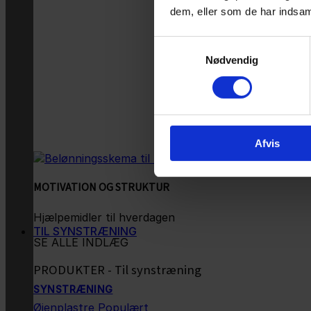
dem, eller som de har indsaml
Samtykkevalg
Nødvendig
Afvis
MOTIVATION OG STRUKTUR
Hjælpemidler til hverdagen
TIL SYNSTRÆNING
SE ALLE INDLÆG
PRODUKTER - Til synstræning
SYNSTRÆNING
Øjenplastre