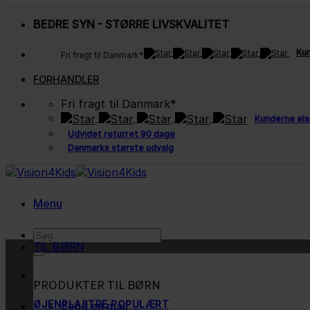
Fortsæt
BEDRE SYN - STØRRE LIVSKVALITET
til
indhold
Kun
Fri fragt til Danmark*
FORHANDLER
Fri fragt til Danmark*
Kunderne els
Udvidet returret 90 dage
Danmarks største udvalg
Menu
Søg
TIL BØRN
efter:
PRODUKTER TIL BØRN
ØJENPLASTRE
Send en mail