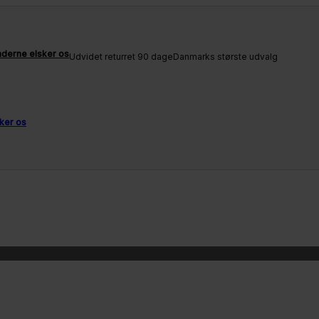
derne elsker os
Udvidet returret 90 dage
Danmarks største udvalg
ker os