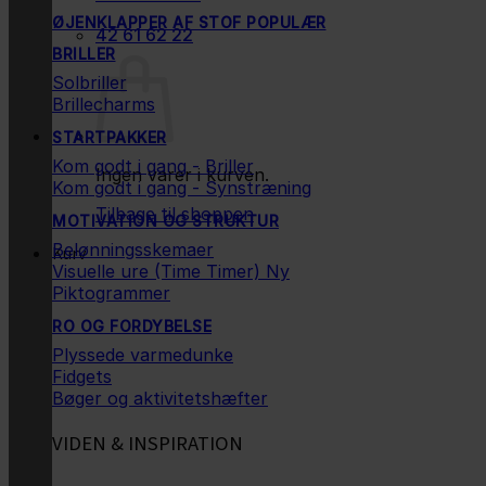
ØJENKLAPPER AF STOF
42 61 62 22
BRILLER
Solbriller
Brillecharms
STARTPAKKER
Kom godt i gang - Briller
Ingen varer i kurven.
Kom godt i gang - Synstræning
Tilbage til shoppen
MOTIVATION OG STRUKTUR
Belønningsskemaer
Kurv
Visuelle ure (Time Timer)
Piktogrammer
RO OG FORDYBELSE
Plyssede varmedunke
Fidgets
Bøger og aktivitetshæfter
VIDEN & INSPIRATION