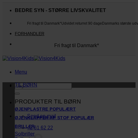
Fortsæt
til
BEDRE SYN - STØRRE LIVSKVALITET
indhold
Fri fragt til Danmark*
Udvidet returret 90 dage
Danmarks største ud
FORHANDLER
Fri fragt til Danmark*
Danmarks største udvalg
Udvidet returret 90 dage
Kunderne elsker os
Menu
TIL BØRN
Søg
efter:
PRODUKTER TIL BØRN
ØJENPLASTRE
Send en mail
ØJENKLAPPER AF STOF
BRILLER
42 61 62 22
Solbriller