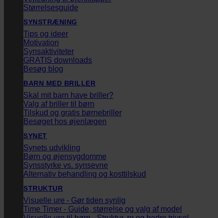
Størrelsesguide
SYNSTRÆNING
Tips og ideer
Motivation
Synsaktiviteter
GRATIS downloads
Besøg blog
BARN MED BRILLER
Skal mit barn have briller?
Valg af briller til børn
Tilskud og gratis børnebriller
Besøget hos øjenlægen
SYNET
Synets udvikling
Børn og øjensygdomme
Synsstyrke vs. synsevne
Alternativ behandling og kosttilskud
STRUKTUR
Visuelle ure - Gør tiden synlig
Time Timer - Guide, størrelse og valg af model
Visuelle ure til børn - Struktur, ro og bedre trivsel