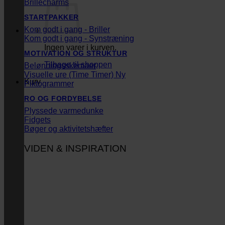
Brillecharms
STARTPAKKER
Kom godt i gang - Briller
Kom godt i gang - Synstræning
Ingen varer i kurven.
MOTIVATION OG STRUKTUR
Tilbage til shoppen
Belønningsskemaer
Visuelle ure (Time Timer)
Kurv
Piktogrammer
RO OG FORDYBELSE
Plyssede varmedunke
Fidgets
Bøger og aktivitetshæfter
VIDEN & INSPIRATION