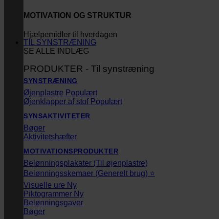
MOTIVATION OG STRUKTUR
Hjælpemidler til hverdagen
TIL SYNSTRÆNING
SE ALLE INDLÆG
PRODUKTER - Til synstræning
SYNSTRÆNING
Øjenplastre
Øjenklapper af stof
SYNSAKTIVITETER
Bøger
Aktivitetshæfter
MOTIVATIONSPRODUKTER
Belønningsplakater (Til øjenplastre)
Belønningsskemaer (Generelt brug) ⭐
Visuelle ure
Piktogrammer
Belønningsgaver
Bøger