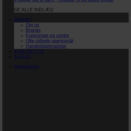
SE ALLE INDLÆG
ØVRIGT
Om os
Brands
Foreninger og centre
Ofte stillede spørgsmål
Handelsbetingelser
KONTAKT OS
TILBUD
Nyhedsbrev
Vi vil blive så glade! ❤
Ingen spam. Kun guldkorn, tips og inspiration til at
støtte dig og dit barn i en hverdag med briller
og/eller klap.