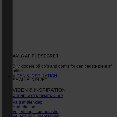
VALG AF PUDSEGREJ
Bliv klogere på do’s and don’ts for den bedste pleje af
briller
VIDEN & INSPIRATION
SE ALLE INDLÆG
VIDEN & INSPIRATION
ØJENPLASTRE/ØJENKLAP
Valg af øjenklap
Hudirritation
Vejledning til øjenplastre
Vejledning til øjenklapper