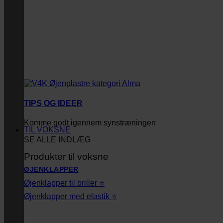
TIPS OG IDEER
Komme godt igennem synstræningen
TIL VOKSNE
SE ALLE INDLÆG
Produkter til voksne
ØJENKLAPPER
Øjenklapper til briller ⭐
Øjenklapper med elastik ⭐