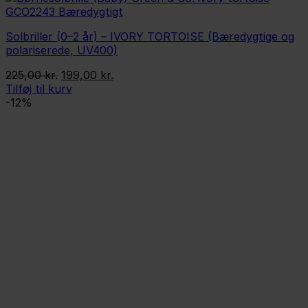
Solbriller (0–2 år) – IVORY TORTOISE (Bæredygtige og
polariserede, UV400)
Den
Den
225,00
kr.
199,00
kr.
oprindelige
aktuelle
Tilføj til kurv
pris
pris
-12%
var:
er:
225,00 kr..
199,00 kr..