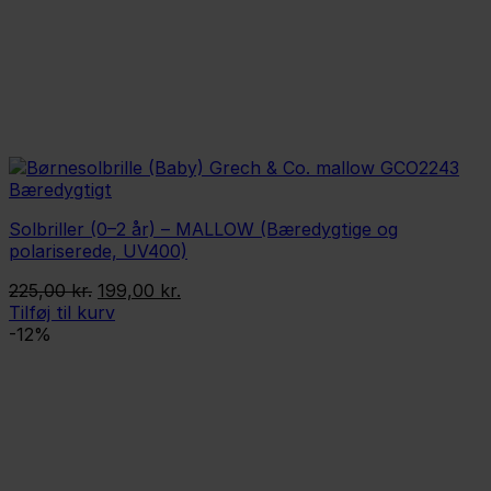
Solbriller (0–2 år) – MALLOW (Bæredygtige og
polariserede, UV400)
Den
Den
225,00
kr.
199,00
kr.
oprindelige
aktuelle
Tilføj til kurv
pris
pris
-12%
var:
er:
225,00 kr..
199,00 kr..