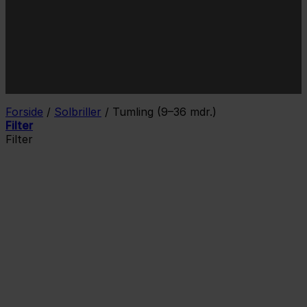
mail
JA TAK!
*Jeg godkender privatlivspolitik og tilmelder mig
nyhedsbrevet.
Forside
/
Solbriller
/
Tumling (9–36 mdr.)
Filter
Filter