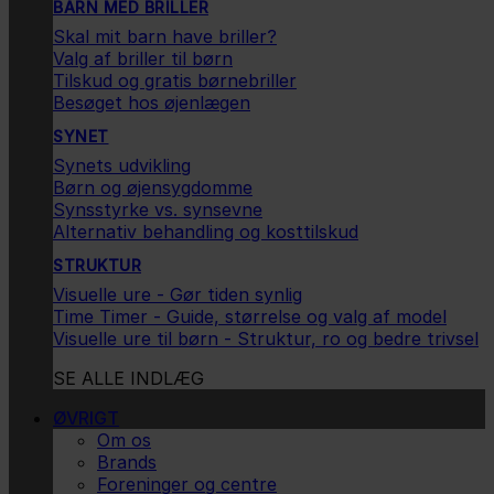
BARN MED BRILLER
Skal mit barn have briller?
Valg af briller til børn
Tilskud og gratis børnebriller
Besøget hos øjenlægen
SYNET
Synets udvikling
Børn og øjensygdomme
Synsstyrke vs. synsevne
Alternativ behandling og kosttilskud
STRUKTUR
Visuelle ure - Gør tiden synlig
Time Timer - Guide, størrelse og valg af model
Visuelle ure til børn - Struktur, ro og bedre trivsel
SE ALLE INDLÆG
ØVRIGT
Om os
Brands
Foreninger og centre