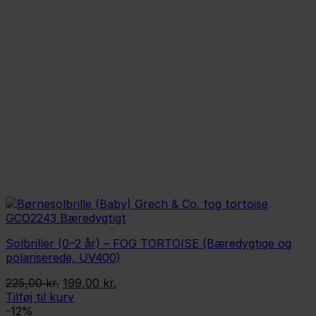
Solbriller (0–2 år) – FOG TORTOISE (Bæredygtige og
polariserede, UV400)
Den
Den
225,00
kr.
199,00
kr.
oprindelige
aktuelle
Tilføj til kurv
pris
pris
-12%