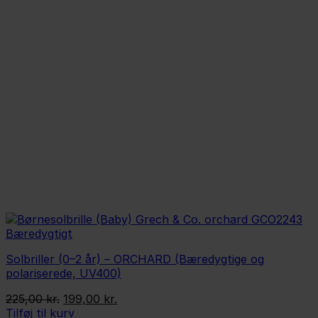
Solbriller (0–2 år) – ORCHARD (Bæredygtige og
polariserede, UV400)
Den
Den
225,00
kr.
199,00
kr.
oprindelige
aktuelle
Tilføj til kurv