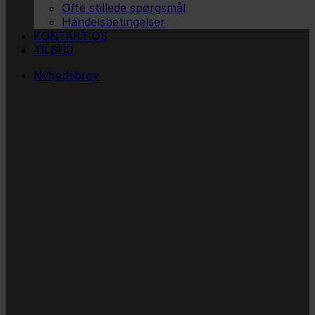
Ofte stillede spørgsmål
Handelsbetingelser
KONTAKT OS
TILBUD
Nyhedsbrev
Vi vil blive så glade! ❤
Ingen spam. Kun guldkorn, tips og inspiration til at
støtte dig og dit barn i en hverdag med briller
og/eller klap.
Navn
Navn
Email
E-