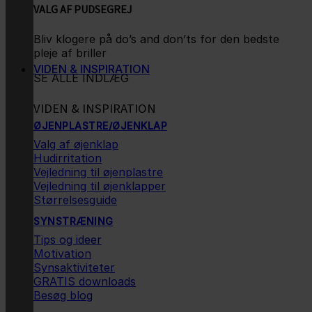
VALG AF PUDSEGREJ
Bliv klogere på do’s and don’ts for den bedste
pleje af briller
VIDEN & INSPIRATION
SE ALLE INDLÆG
VIDEN & INSPIRATION
ØJENPLASTRE/ØJENKLAP
Valg af øjenklap
Hudirritation
Vejledning til øjenplastre
Vejledning til øjenklapper
Størrelsesguide
SYNSTRÆNING
Tips og ideer
Motivation
Synsaktiviteter
GRATIS downloads
Besøg blog