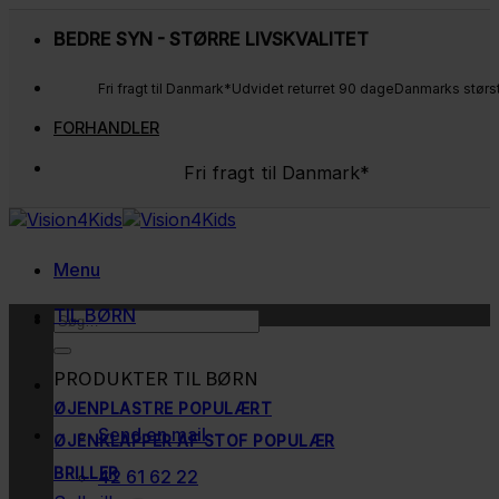
Fortsæt
BEDRE SYN - STØRRE LIVSKVALITET
til
indhold
Fri fragt til Danmark*
Udvidet returret 90 dage
Danmarks størs
FORHANDLER
Fri fragt til Danmark*
Udvidet returret 90 dage
Danmarks største udvalg
Kunderne elsker os
Menu
TIL BØRN
Søg
efter:
PRODUKTER TIL BØRN
ØJENPLASTRE
Send en mail
ØJENKLAPPER AF STOF
BRILLER
42 61 62 22