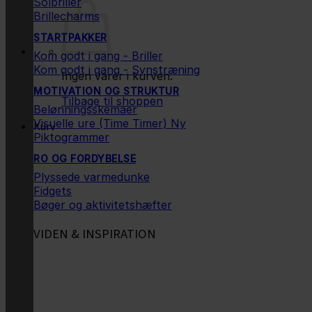
Solbriller
Brillecharms
STARTPAKKER
Kom godt i gang - Briller
Kom godt i gang - Synstræning
Ingen varer i kurven.
MOTIVATION OG STRUKTUR
Tilbage til shoppen
Belønningsskemaer
Visuelle ure (Time Timer)
Kurv
Piktogrammer
RO OG FORDYBELSE
Plyssede varmedunke
Fidgets
Bøger og aktivitetshæfter
VIDEN & INSPIRATION