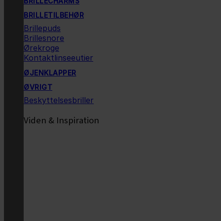
BRILLECHARMS
BRILLETILBEHØR
Brillepuds
Brillesnore
Ørekroge
Kontaktlinseeutier
ØJENKLAPPER
ØVRIGT
Beskyttelsesbriller
Viden & Inspiration