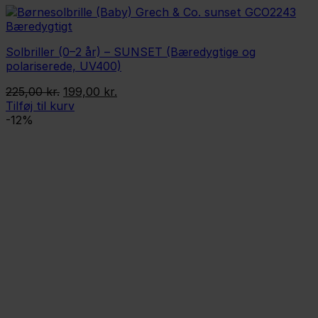
Solbriller (0–2 år) – SUNSET (Bæredygtige og
polariserede, UV400)
Den
Den
225,00
kr.
199,00
kr.
oprindelige
aktuelle
Tilføj til kurv
pris
pris
-12%
var:
er:
225,00 kr..
199,00 kr..