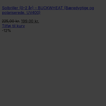
Solbriller (0–2 år) – BUCKWHEAT (Bæredygtige og
polariserede, UV400)
Den
Den
225,00
kr.
199,00
kr.
oprindelige
aktuelle
Tilføj til kurv
pris
pris
-12%
var:
er:
225,00 kr..
199,00 kr..