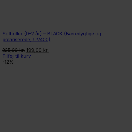
Solbriller (0–2 år) – BLACK (Bæredygtige og
polariserede, UV400)
Den
Den
225,00
kr.
199,00
kr.
oprindelige
aktuelle
Tilføj til kurv
pris
pris
-12%
var:
er:
225,00 kr..
199,00 kr..