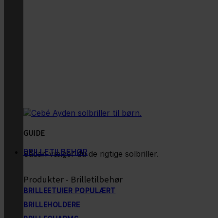
GUIDE
BRILLETILBEHØR
Sådan vælger du de rigtige solbriller.
Produkter - Brilletilbehør
BRILLEETUIER
BRILLEHOLDERE