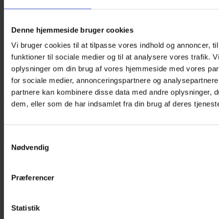
Denne hjemmeside bruger cookies
Vi bruger cookies til at tilpasse vores indhold og annoncer, til
funktioner til sociale medier og til at analysere vores trafik. 
oplysninger om din brug af vores hjemmeside med vores par
for sociale medier, annonceringspartnere og analysepartnere
partnere kan kombinere disse data med andre oplysninger, du
Solbriller (0–2 år) – ATLAS (Bæredygtige og
dem, eller som de har indsamlet fra din brug af deres tjeneste
polariserede, UV400)
Den
Den
225,00
kr.
199,00
kr.
oprindelige
aktuelle
Tilføj til kurv
Samtykkevalg
pris
pris
-12%
Nødvendig
var:
er:
225,00 kr..
199,00 kr..
Præferencer
Statistik