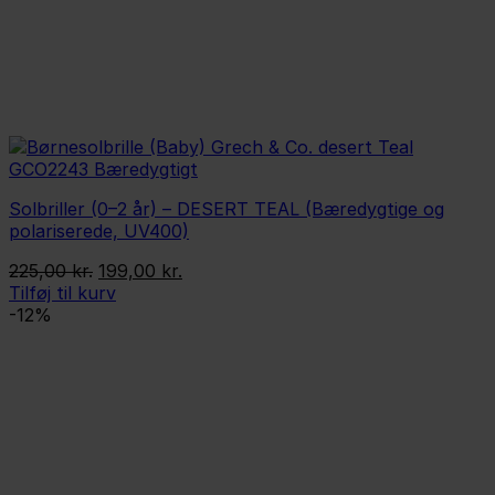
Solbriller (0–2 år) – DESERT TEAL (Bæredygtige og
polariserede, UV400)
Den
Den
225,00
kr.
199,00
kr.
oprindelige
aktuelle
Tilføj til kurv
pris
pris
-12%
var:
er:
225,00 kr..
199,00 kr..