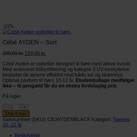
-21%
Cébé AYDEN – Sort
Den
Den
289,00
kr.
229,00
kr.
oprindelige
aktuelle
Cébé Ayden er solbriller designet til børn med aktive livsstil.
pris
pris
Med avanceret blålysfiltrering og kategori 3 UV-beskyttelse
var:
er:
beskytter de øjnene effektivt mod både sol og skærmlys.
289,00 kr..
229,00 kr..
Optimal pasform til børn 10-12 år.
Etui/emballage medfølger
ikke – til gengæld får du en ekstra fordelagtig pris.
På lager
Cébé
AYDEN
Tilføj til kurv
-
Varenummer (SKU):
CBJAYDENBLACK
Kategori:
Tweens
Sort
10–12 år
antal
Beskrivelse