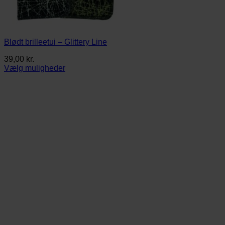
Blødt brilleetui – Glittery Line
39,00
kr.
Vælg muligheder
Dette
vare
har
flere
varianter.
Mulighederne
kan
vælges
på
varesiden