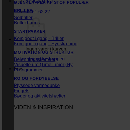
Send en mail
ØJENKLAPPER AF STOF
BRILLER
42 61 62 22
Solbriller
Brillecharms
STARTPAKKER
Kom godt i gang - Briller
Kom godt i gang - Synstræning
Ingen varer i kurven.
MOTIVATION OG STRUKTUR
Tilbage til shoppen
Belønningsskemaer
Visuelle ure (Time Timer)
Kurv
Piktogrammer
RO OG FORDYBELSE
Plyssede varmedunke
Fidgets
Bøger og aktivitetshæfter
VIDEN & INSPIRATION