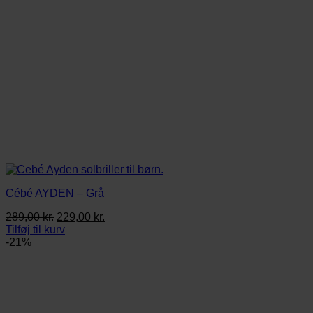
Cébé AYDEN – Grå
Den
Den
289,00
kr.
229,00
kr.
oprindelige
aktuelle
Tilføj til kurv
pris
pris
-21%
var:
er:
289,00 kr..
229,00 kr..