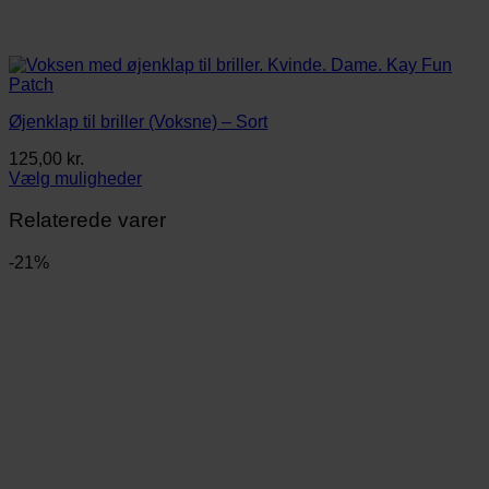
Øjenklap til briller (Voksne) – Sort
125,00
kr.
Vælg muligheder
Dette
vare
Relaterede varer
har
flere
-21%
varianter.
Mulighederne
kan
vælges
på
varesiden