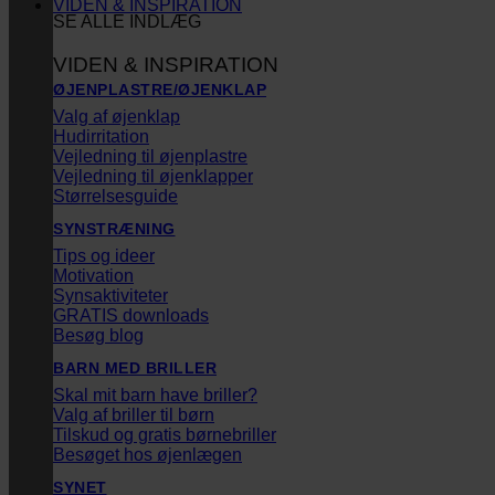
VIDEN & INSPIRATION
SE ALLE INDLÆG
VIDEN & INSPIRATION
ØJENPLASTRE/ØJENKLAP
Valg af øjenklap
Hudirritation
Vejledning til øjenplastre
Vejledning til øjenklapper
Størrelsesguide
SYNSTRÆNING
Tips og ideer
Motivation
Synsaktiviteter
GRATIS downloads
Besøg blog
BARN MED BRILLER
Skal mit barn have briller?
Valg af briller til børn
Tilskud og gratis børnebriller
Besøget hos øjenlægen
SYNET