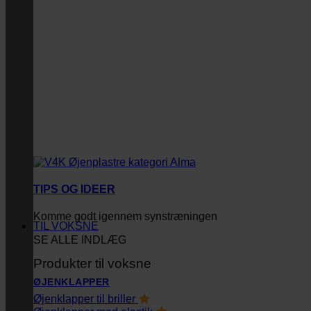
TIPS OG IDEER
Komme godt igennem synstræningen
TIL VOKSNE
SE ALLE INDLÆG
Produkter til voksne
ØJENKLAPPER
Øjenklapper til briller