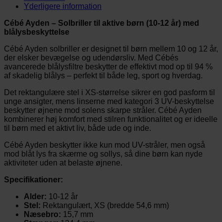
Yderligere information
Cébé Ayden – Solbriller til aktive børn (10-12 år) med
blålysbeskyttelse
Cébé Ayden solbriller er designet til børn mellem 10 og 12 år,
der elsker bevægelse og udendørsliv. Med Cébés
avancerede blålysfiltre beskytter de effektivt mod op til 94 %
af skadelig blålys – perfekt til både leg, sport og hverdag.
Det rektangulære stel i XS-størrelse sikrer en god pasform til
unge ansigter, mens linserne med kategori 3 UV-beskyttelse
beskytter øjnene mod solens skarpe stråler. Cébé Ayden
kombinerer høj komfort med stilren funktionalitet og er ideelle
til børn med et aktivt liv, både ude og inde.
Cébé Ayden beskytter ikke kun mod UV-stråler, men også
mod blåt lys fra skærme og sollys, så dine børn kan nyde
aktiviteter uden at belaste øjnene.
Specifikationer:
Alder:
10-12 år
Stel:
Rektangulært, XS (bredde 54,6 mm)
Næsebro:
15,7 mm