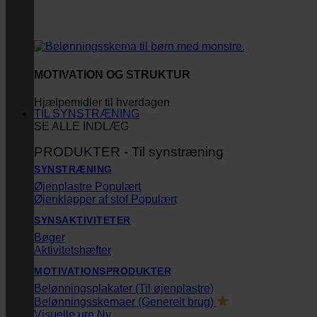
MOTIVATION OG STRUKTUR
Hjælpemidler til hverdagen
TIL SYNSTRÆNING
SE ALLE INDLÆG
PRODUKTER - Til synstræning
SYNSTRÆNING
Øjenplastre
Øjenklapper af stof
SYNSAKTIVITETER
Bøger
Aktivitetshæfter
MOTIVATIONSPRODUKTER
Belønningsplakater (Til øjenplastre)
Belønningsskemaer (Generelt brug)
Visuelle ure