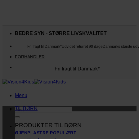
Fortsæt
til
BEDRE SYN - STØRRE LIVSKVALITET
indhold
Fri fragt til Danmark*
Udvidet returret 90 dage
Danmarks største ud
FORHANDLER
Fri fragt til Danmark*
Danmarks største udvalg
Udvidet returret 90 dage
Kunderne elsker os
Menu
TIL BØRN
Søg
efter:
PRODUKTER TIL BØRN
ØJENPLASTRE