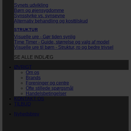
Synets udvikling
Børn og øjensygdomme
Synsstyrke vs. synsevne
Alternativ behandling og kosttilskud
STRUKTUR
Visuelle ure - Gør tiden synlig
Time Timer - Guide, størrelse og valg af model
Visuelle ure til børn - Struktur, ro og bedre trivsel
SE ALLE INDLÆG
ØVRIGT
Om os
Brands
Foreninger og centre
Ofte stillede spørgsmål
Handelsbetingelser
KONTAKT OS
TILBUD
Nyhedsbrev