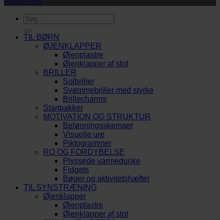
André ApS
Søg
efter:
TIL BØRN
ØJENKLAPPER
Øjenplastre
Øjenklapper af stof
BRILLER
Solbriller
Svømmebriller med styrke
Brillecharms
Startpakker
MOTIVATION OG STRUKTUR
Belønningsskemaer
Visuelle ure
Piktogrammer
RO OG FORDYBELSE
Plyssede varmedunke
Fidgets
Bøger og aktivitetshæfter
TIL SYNSTRÆNING
Øjenklapper
Øjenplastre
Øjenklapper af stof