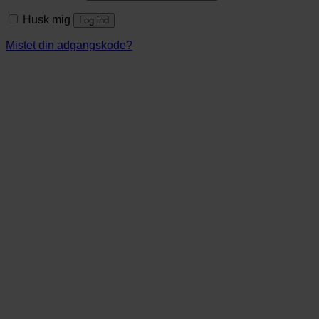
Husk mig
Log ind
Mistet din adgangskode?