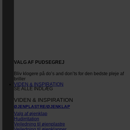
VALG AF PUDSEGREJ
Bliv klogere på do’s and don’ts for den bedste pleje af
briller
VIDEN & INSPIRATION
SE ALLE INDLÆG
VIDEN & INSPIRATION
ØJENPLASTRE/ØJENKLAP
Valg af øjenklap
Hudirritation
Vejledning til øjenplastre
Vejledning til øjenklapper