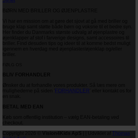
Synet
BØRN MED BRILLER OG ØJENPLASTRE
Vi har en mission om at gøre det sjovt at gå med briller og
bruge klap samt støtte både børn og voksne til et bedre syn.
Her finder du Danmarks største udvalg af øjenplastre og
øjenklapper af stof i farverige designs, samt accessoires til
briller. Find desuden tips og ideer til at komme bedst muligt
igennem en hverdag med øjenplaster/øjenklap og/eller
briller.
FØLG OS
BLIV FORHANDLER
Ønsker du at forhandle vores produkter. Så læs mere om
mulighederne på siden '
FORHANDLER
' eller kontakt os for
en snak.
BETAL MED EAN
Køb som offentlig institution – vælg EAN-betaling ved
checkout.
Copyright 2026 ©
Vision4Kids ApS
| | Udviklet af
Thomas