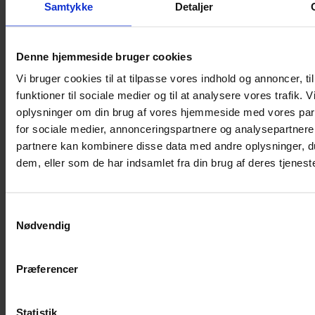
Samtykke
Detaljer
Glid brillearmen gennem de to små huller i den ene ende af
øjenklappen.
Denne hjemmeside bruger cookies
Ryk øjenklappen i position, så den er placeret bag ved
Vi bruger cookies til at tilpasse vores indhold og annoncer, til
glasset.
funktioner til sociale medier og til at analysere vores trafik. 
oplysninger om din brug af vores hjemmeside med vores par
for sociale medier, annonceringspartnere og analysepartnere
Skub næsepuden gennem det lille hul, der er bag
elastikbåndet.
partnere kan kombinere disse data med andre oplysninger, du
dem, eller som de har indsamlet fra din brug af deres tjeneste
Juster øjenklappen, så den sidder godt, når brillen anvendes
med øjenklap.
Samtykkevalg
Nødvendig
briller UDEN næsepude
Præferencer
Her er illustreret, hvordan man sætter øjenklapper på briller
UDEN
næsepude, så den dækker højre øje.
Statistik