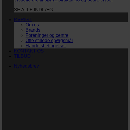
SE ALLE INDLÆG
ØVRIGT
Om os
Brands
Foreninger og centre
Ofte stillede spørgsmål
Handelsbetingelser
KONTAKT OS
TILBUD
Nyhedsbrev
Vi vil blive så glade! ❤
Ingen spam. Kun guldkorn, tips og inspiration til at
støtte dig og dit barn i en hverdag med briller
og/eller klap.