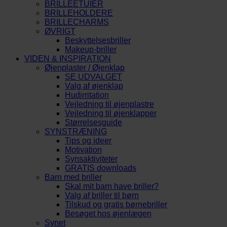
BRILLEETUIER
BRILLEHOLDERE
BRILLECHARMS
ØVRIGT
Beskyttelsesbriller
Makeup-briller
VIDEN & INSPIRATION
Øjenplaster / Øjenklap
SE UDVALGET
Valg af øjenklap
Hudirritation
Vejledning til øjenplastre
Vejledning til øjenklapper
Størrelsesguide
SYNSTRÆNING
Tips og ideer
Motivation
Synsaktiviteter
GRATIS downloads
Barn med briller
Skal mit barn have briller?
Valg af briller til børn
Tilskud og gratis børnebriller
Besøget hos øjenlægen
Synet