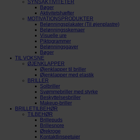
SYNSAKTIVITETER
Bøger
Aktivitetshæfter
MOTIVATIONSPRODUKTER
Belønningsplakater (Til øjenplastre)
Belønningsskemaer
Visuelle ure
Piktogrammer
Belønningsgaver
Bøger
TIL VOKSNE
ØJENKLAPPER
Øjenklapper til briller
Øjenklapper med elastik
BRILLER
Solbriller
Svømmebriller med styrke
Beskyttelsesbriller
Makeup-briller
BRILLETILBEHØR
TILBEHØR
Brillepuds
Brillesnore
Ørekroge
Kontaktlinseetuier