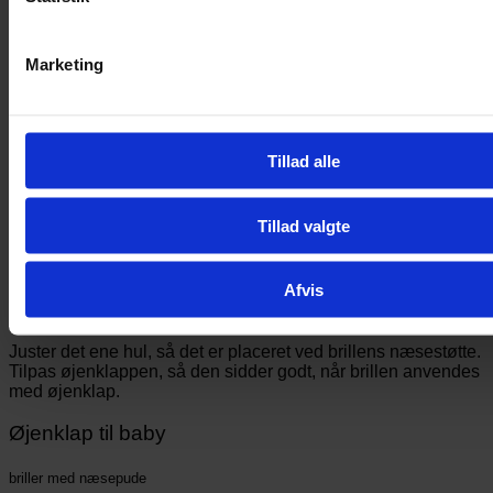
Marketing
Glid brillearmen gennem det lille elastikbånd.
Tillad alle
Tilpas den lille elastik, så den sidder rundt om brilleglasset
ved næsen, og øjenklappen er placeret bag glasset.
Tillad valgte
Skub næsepuden gennem det lille hul, der er bag
elastikbåndet.
Afvis
Juster det ene hul, så det er placeret ved brillens næsestøtte.
Tilpas øjenklappen, så den sidder godt, når brillen anvendes
med øjenklap.
Øjenklap til baby
briller med næsepude