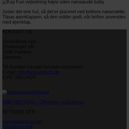
Juster det ene hul, så det er placeret ved brillens næsestøtte.
Tilpas øjenklappen, så den sidder godt, når brillen anvendes
med øjenklap.
KONTAKT OS
Vision4Kids ApS
Elmekrogen 6B
3500 Værløse
Danmark
Tlf: Kontakt via mail henover sommeren
E-mail:
info@vision4kids.dk
CVR: 38614428
KØB MED EAN – Offentlige institutioner
BETINGELSER
Handelsbetingelser
Privatlivspolitik