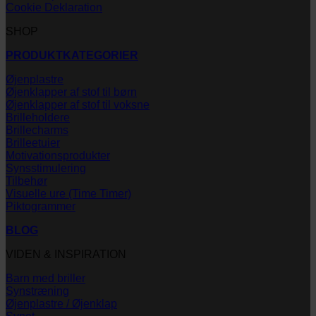
Cookie Deklaration
SHOP
PRODUKTKATEGORIER
Øjenplastre
Øjenklapper af stof til børn
Øjenklapper af stof til voksne
Brilleholdere
Brillecharms
Brilleetuier
Motivationsprodukter
Synsstimulering
Tilbehør
Visuelle ure (Time Timer)
Piktogrammer
BLOG
VIDEN & INSPIRATION
Barn med briller
Synstræning
Øjenplastre / Øjenklap