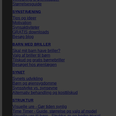
Størrelsesguide
SYNSTRÆNING
Tips og ideer
Motivation
Synsaktiviteter
GRATIS downloads
Besøg blog
BARN MED BRILLER
Skal mit barn have briller?
Valg af briller til børn
Tilskud og gratis børnebriller
Besøget hos øjenlægen
SYNET
Synets udvikling
Børn og øjensygdomme
Synsstyrke vs. synsevne
Alternativ behandling og kosttilskud
STRUKTUR
Visuelle ure - Gør tiden synlig
Time Timer - Guide, størrelse og valg af model
Visuelle ure til børn - Struktur, ro og bedre trivsel