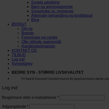
Synets udvikling
Børn og øjensygdomme
Synsstyrke vs. synsevne
Alternativ behandling og kosttilskud
Blog
ØVRIGT
Om os
Brands
Foreninger og centre
Ofte stillede spørgsmål
Handelsbetingelser
KONTAKT OS
TILBUD
Log ind
Nyhedsbrev
BEDRE SYN - STØRRE LIVSKVALITET
Fri fragt til Danmark*
Udvidet returret 90 dage
Danmarks største ud
Log ind
Brugernavn eller e-mailadresse
*
Adgangskode
*