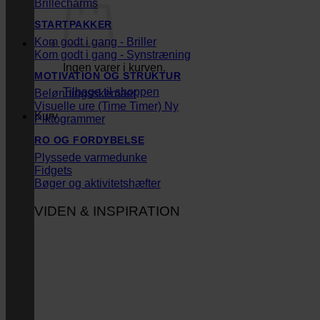
Brillecharms
STARTPAKKER
Kom godt i gang - Briller
Kom godt i gang - Synstræning
Ingen varer i kurven.
MOTIVATION OG STRUKTUR
Tilbage til shoppen
Belønningsskemaer
Visuelle ure (Time Timer)
Kurv
Piktogrammer
RO OG FORDYBELSE
Plyssede varmedunke
Fidgets
Bøger og aktivitetshæfter
VIDEN & INSPIRATION