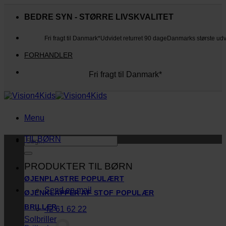
Fortsæt
til
BEDRE SYN - STØRRE LIVSKVALITET
indhold
Fri fragt til Danmark*
Udvidet returret 90 dage
Danmarks største ud
FORHANDLER
Fri fragt til Danmark*
Danmarks største udvalg
Udvidet returret 90 dage
Kunderne elsker os
Menu
TIL BØRN
Søg
efter:
PRODUKTER TIL BØRN
ØJENPLASTRE
Send en mail
ØJENKLAPPER AF STOF
BRILLER
42 61 62 22
Solbriller