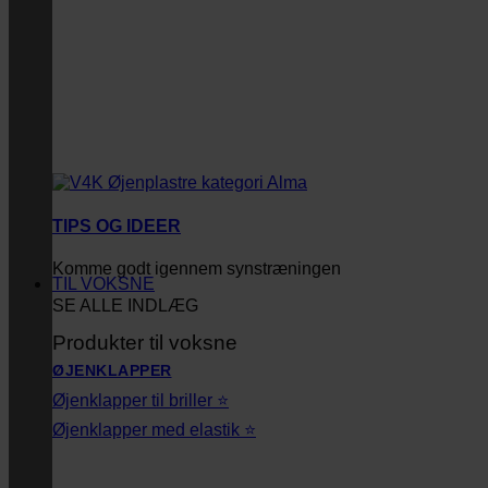
TIPS OG IDEER
Komme godt igennem synstræningen
TIL VOKSNE
SE ALLE INDLÆG
Produkter til voksne
ØJENKLAPPER
Øjenklapper til briller ⭐
Øjenklapper med elastik ⭐