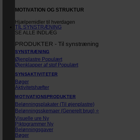
MOTIVATION OG STRUKTUR
Hjælpemidler til hverdagen
TIL SYNSTRÆNING
SE ALLE INDLÆG
PRODUKTER - Til synstræning
SYNSTRÆNING
Øjenplastre
Øjenklapper af stof
SYNSAKTIVITETER
Bøger
Aktivitetshæfter
MOTIVATIONSPRODUKTER
Belønningsplakater (Til øjenplastre)
Belønningsskemaer (Generelt brug) ⭐
Visuelle ure
Piktogrammer
Belønningsgaver
Bøger