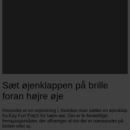
Navn
Navn
E-
Email
mail
JA TAK!
*Jeg godkender privatlivspolitik og tilmelder mig
nyhedsbrevet.
Sæt øjenklappen på brille
foran højre øje
Herunder er en vejledning i, hvordan man sætter en øjenklap
fra Kay Fun Patch for højre øje. Der er to forskellige
fremgangsmåder, der afhænger af om der er næsepuder på
brillen eller ej.