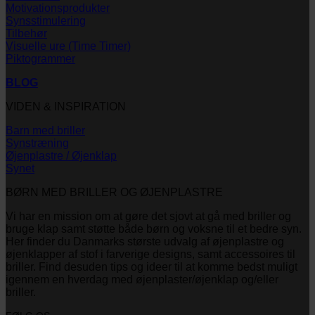
Motivationsprodukter
Synsstimulering
Tilbehør
Visuelle ure (Time Timer)
Piktogrammer
BLOG
VIDEN & INSPIRATION
Barn med briller
Synstræning
Øjenplastre / Øjenklap
Synet
BØRN MED BRILLER OG ØJENPLASTRE
Vi har en mission om at gøre det sjovt at gå med briller og
bruge klap samt støtte både børn og voksne til et bedre syn.
Her finder du Danmarks største udvalg af øjenplastre og
øjenklapper af stof i farverige designs, samt accessoires til
briller. Find desuden tips og ideer til at komme bedst muligt
igennem en hverdag med øjenplaster/øjenklap og/eller
briller.