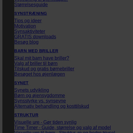
Størrelsesguide
SYNSTRÆNING
Tips og ideer
Motivation
Synsaktiviteter
GRATIS downloads
Besøg blog
BARN MED BRILLER
Skal mit barn have briller?
Valg af briller til børn
Tilskud og gratis børnebriller
Besøget hos øjenlægen
SYNET
Synets udvikling
Børn og øjensygdomme
Synsstyrke vs. synsevne
Alternativ behandling og kosttilskud
STRUKTUR
Visuelle ure - Gør tiden synlig
Time Timer - Guide, størrelse og valg af model
Visuelle ure til børn - Struktur, ro og bedre trivsel