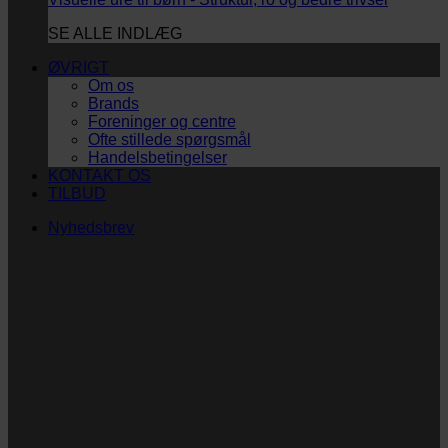
SE ALLE INDLÆG
ØVRIGT
Om os
Brands
Foreninger og centre
Ofte stillede spørgsmål
Handelsbetingelser
KONTAKT OS
TILBUD
Nyhedsbrev
Vi vil blive så glade! ❤
Ingen spam. Kun guldkorn, tips og inspiration til at
støtte dig og dit barn i en hverdag med briller
og/eller klap.