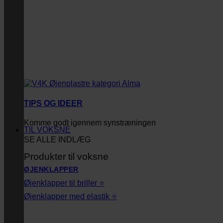
TIPS OG IDEER
Komme godt igennem synstræningen
TIL VOKSNE
SE ALLE INDLÆG
Produkter til voksne
ØJENKLAPPER
Øjenklapper til briller ⭐
Øjenklapper med elastik ⭐