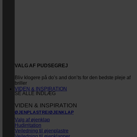
VALG AF PUDSEGREJ
Bliv klogere på do’s and don’ts for den bedste pleje af
briller
VIDEN & INSPIRATION
SE ALLE INDLÆG
VIDEN & INSPIRATION
ØJENPLASTRE/ØJENKLAP
Valg af øjenklap
Hudirritation
Vejledning til øjenplastre
Vejledning til øjenklapper