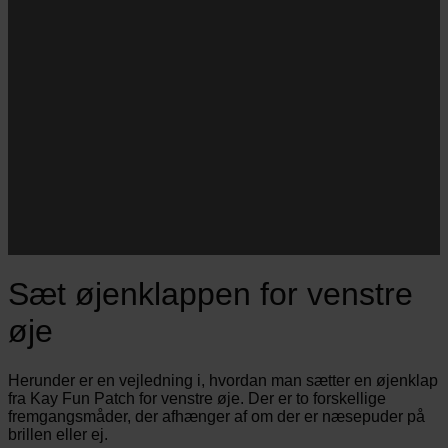
Navn
Navn
E-
Email
mail
JA TAK!
*Jeg godkender privatlivspolitik og tilmelder mig
nyhedsbrevet.
Sæt øjenklappen for venstre
øje
Herunder er en vejledning i, hvordan man sætter en øjenklap
fra Kay Fun Patch for venstre øje. Der er to forskellige
fremgangsmåder, der afhænger af om der er næsepuder på
brillen eller ej.