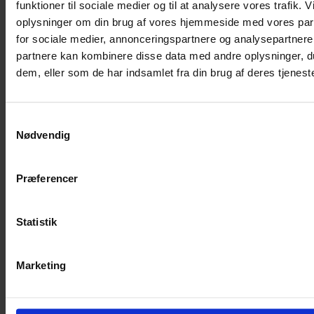
funktioner til sociale medier og til at analysere vores trafik. 
øjenklappen.
oplysninger om din brug af vores hjemmeside med vores par
for sociale medier, annonceringspartnere og analysepartnere
partnere kan kombinere disse data med andre oplysninger, du
Ryk øjenklappen i position, så den er placeret bag ved
dem, eller som de har indsamlet fra din brug af deres tjeneste
glasset.
Skub næsepuden gennem det lille hul, der er bag
Samtykkevalg
elastikbåndet.
Nødvendig
Præferencer
Juster øjenklappen, så den sidder godt, når brillen anvendes
med øjenklap.
Statistik
Briller UDEN næseklemme:
Her er illustreret, hvordan man
sætter øjenklapper på briller. Vejledningen omfatter både
øjenklapper i børne- og voksenstørrelse fra Kay Fun Patch.
Marketing