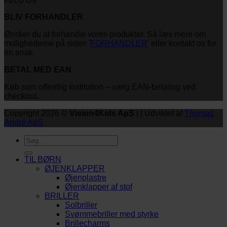
FØLG OS
BLIV FORHANDLER
Ønsker du at forhandle vores produkter. Så læs mere om
mulighederne på siden '
FORHANDLER
' eller kontakt os for
en snak.
BETAL MED EAN
Køb som offentlig institution – vælg EAN-betaling ved
checkout.
Copyright 2026 ©
Vision4Kids ApS
| | Udviklet af
Thomas
André ApS
Søg
efter:
TIL BØRN
ØJENKLAPPER
Øjenplastre
Øjenklapper af stof
BRILLER
Solbriller
Svømmebriller med styrke
Brillecharms