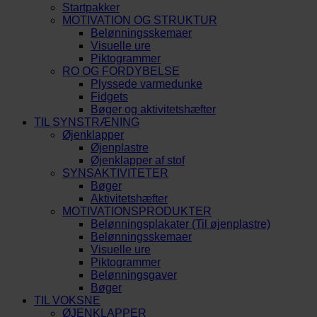
Startpakker
MOTIVATION OG STRUKTUR
Belønningsskemaer
Visuelle ure
Piktogrammer
RO OG FORDYBELSE
Plyssede varmedunke
Fidgets
Bøger og aktivitetshæfter
TIL SYNSTRÆNING
Øjenklapper
Øjenplastre
Øjenklapper af stof
SYNSAKTIVITETER
Bøger
Aktivitetshæfter
MOTIVATIONSPRODUKTER
Belønningsplakater (Til øjenplastre)
Belønningsskemaer
Visuelle ure
Piktogrammer
Belønningsgaver
Bøger
TIL VOKSNE
ØJENKLAPPER