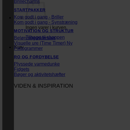
Brillecharms
STARTPAKKER
Kom godt i gang - Briller
Kom godt i gang - Synstræning
Ingen varer i kurven.
MOTIVATION OG STRUKTUR
Tilbage til shoppen
Belønningsskemaer
Visuelle ure (Time Timer)
Kurv
Piktogrammer
RO OG FORDYBELSE
Plyssede varmedunke
Fidgets
Bøger og aktivitetshæfter
VIDEN & INSPIRATION