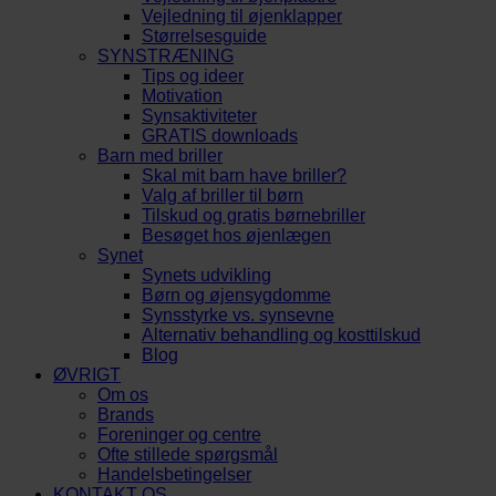
Vejledning til øjenklapper
Størrelsesguide
SYNSTRÆNING
Tips og ideer
Motivation
Synsaktiviteter
GRATIS downloads
Barn med briller
Skal mit barn have briller?
Valg af briller til børn
Tilskud og gratis børnebriller
Besøget hos øjenlægen
Synet
Synets udvikling
Børn og øjensygdomme
Synsstyrke vs. synsevne
Alternativ behandling og kosttilskud
Blog
ØVRIGT
Om os
Brands
Foreninger og centre
Ofte stillede spørgsmål
Handelsbetingelser
KONTAKT OS