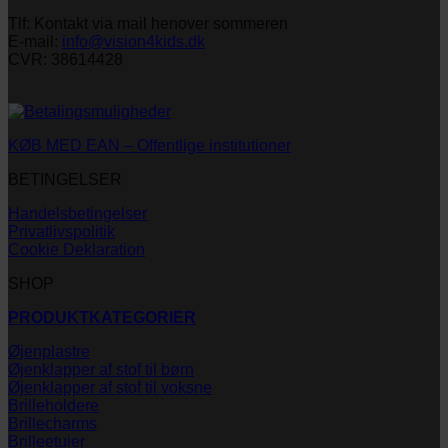
Tlf: Kontakt via mail henover sommeren
E-mail:
info@vision4kids.dk
CVR: 38614428
KØB MED EAN – Offentlige institutioner
BETINGELSER
Handelsbetingelser
Privatlivspolitik
Cookie Deklaration
SHOP
PRODUKTKATEGORIER
Øjenplastre
Øjenklapper af stof til børn
Øjenklapper af stof til voksne
Brilleholdere
Brillecharms
Brilleetuier