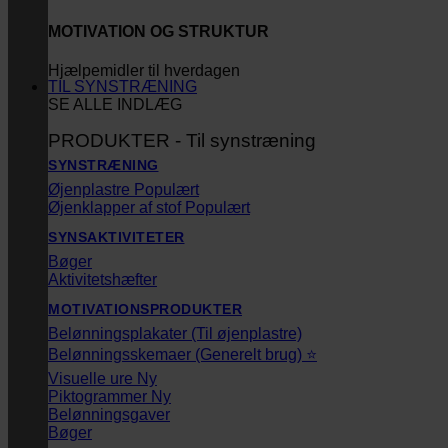
MOTIVATION OG STRUKTUR
Hjælpemidler til hverdagen
TIL SYNSTRÆNING
SE ALLE INDLÆG
PRODUKTER - Til synstræning
SYNSTRÆNING
Øjenplastre
Øjenklapper af stof
SYNSAKTIVITETER
Bøger
Aktivitetshæfter
MOTIVATIONSPRODUKTER
Belønningsplakater (Til øjenplastre)
Belønningsskemaer (Generelt brug) ⭐
Visuelle ure
Piktogrammer
Belønningsgaver
Bøger