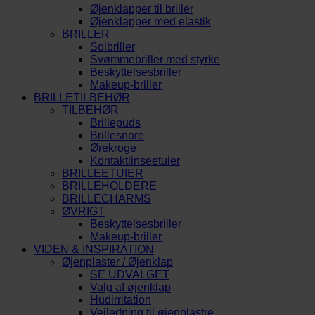
Øjenklapper til briller
Øjenklapper med elastik
BRILLER
Solbriller
Svømmebriller med styrke
Beskyttelsesbriller
Makeup-briller
BRILLETILBEHØR
TILBEHØR
Brillepuds
Brillesnore
Ørekroge
Kontaktlinseetuier
BRILLEETUIER
BRILLEHOLDERE
BRILLECHARMS
ØVRIGT
Beskyttelsesbriller
Makeup-briller
VIDEN & INSPIRATION
Øjenplaster / Øjenklap
SE UDVALGET
Valg af øjenklap
Hudirritation
Vejledning til øjenplastre