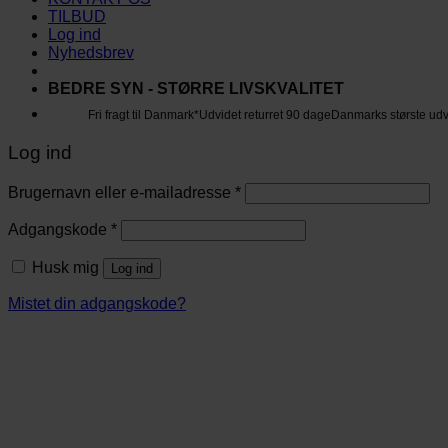
TILBUD
Log ind
Nyhedsbrev
BEDRE SYN - STØRRE LIVSKVALITET
Fri fragt til Danmark*
Udvidet returret 90 dage
Danmarks største ud
Log ind
Brugernavn eller e-mailadresse
*
Adgangskode
*
Husk mig
Log ind
Mistet din adgangskode?