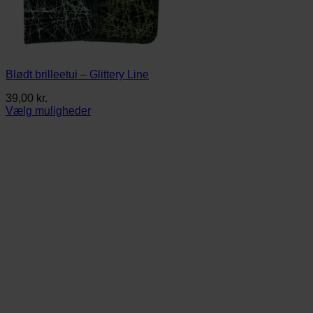
Blødt brilleetui – Glittery Line
39,00
kr.
Vælg muligheder
Dette
vare
har
flere
varianter.
Mulighederne
kan
vælges
på
varesiden