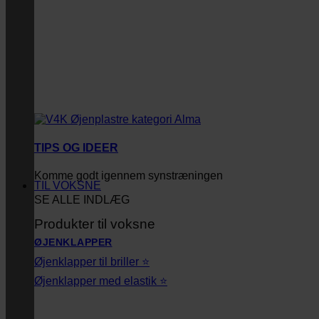
TIPS OG IDEER
Komme godt igennem synstræningen
TIL VOKSNE
SE ALLE INDLÆG
Produkter til voksne
ØJENKLAPPER
Øjenklapper til briller ⭐
Øjenklapper med elastik ⭐