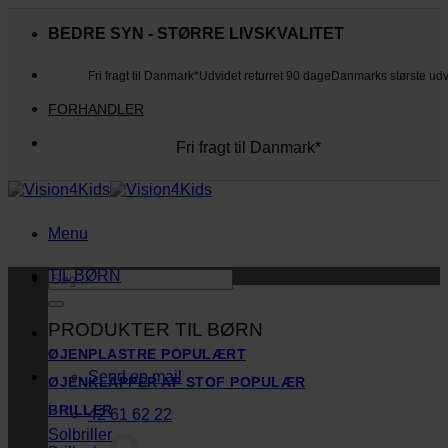
Fortsæt
til
BEDRE SYN - STØRRE LIVSKVALITET
indhold
Fri fragt til Danmark*
Udvidet returret 90 dage
Danmarks største ud
FORHANDLER
Fri fragt til Danmark*
Danmarks største udvalg
Udvidet returret 90 dage
Kunderne elsker os
Menu
TIL BØRN
Søg
efter:
PRODUKTER TIL BØRN
ØJENPLASTRE
Send en mail
ØJENKLAPPER AF STOF
BRILLER
42 61 62 22
Solbriller