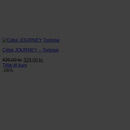
Cébé JOURNEY – Tortoise
Den
Den
439,00
kr.
329,00
kr.
oprindelige
aktuelle
Tilføj til kurv
pris
pris
-26%
var:
er:
439,00 kr..
329,00 kr..