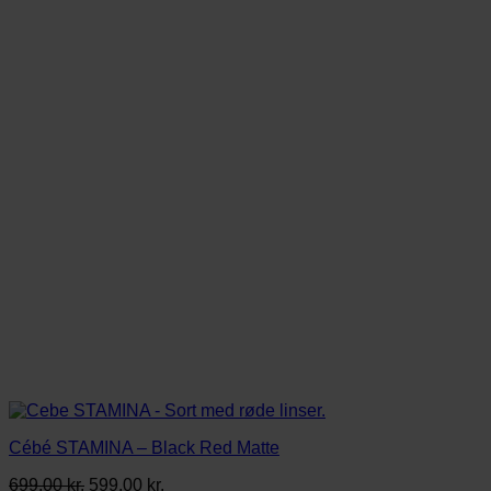
Cébé STAMINA – Black Red Matte
Den
Den
699,00
kr.
599,00
kr.