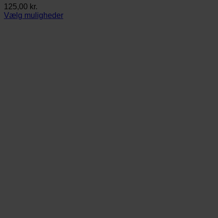
125,00
kr.
Vælg muligheder
Dette
vare
har
flere
varianter.
Mulighederne
kan
vælges
på
varesiden