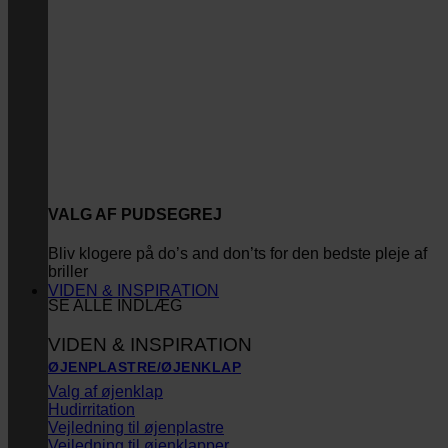
VALG AF PUDSEGREJ
Bliv klogere på do’s and don’ts for den bedste pleje af
briller
VIDEN & INSPIRATION
SE ALLE INDLÆG
VIDEN & INSPIRATION
ØJENPLASTRE/ØJENKLAP
Valg af øjenklap
Hudirritation
Vejledning til øjenplastre
Vejledning til øjenklapper