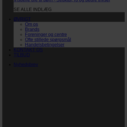
SE ALLE INDLÆG
ØVRIGT
Om os
Brands
Foreninger og centre
Ofte stillede spørgsmål
Handelsbetingelser
KONTAKT OS
TILBUD
Nyhedsbrev
Vi vil blive så glade! ❤
Ingen spam. Kun guldkorn, tips og inspiration til at
støtte dig og dit barn i en hverdag med briller
og/eller klap.