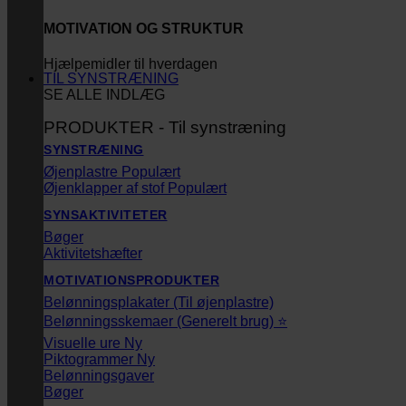
MOTIVATION OG STRUKTUR
Hjælpemidler til hverdagen
TIL SYNSTRÆNING
SE ALLE INDLÆG
PRODUKTER - Til synstræning
SYNSTRÆNING
Øjenplastre
Øjenklapper af stof
SYNSAKTIVITETER
Bøger
Aktivitetshæfter
MOTIVATIONSPRODUKTER
Belønningsplakater (Til øjenplastre)
Belønningsskemaer (Generelt brug) ⭐
Visuelle ure
Piktogrammer
Belønningsgaver
Bøger