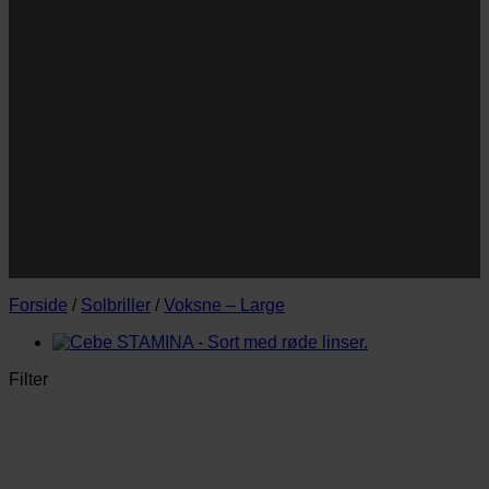
Navn
Navn
E-
Email
mail
JA TAK!
*Jeg godkender privatlivspolitik og tilmelder mig
nyhedsbrevet.
Forside
/
Solbriller
/
Voksne – Large
Filter