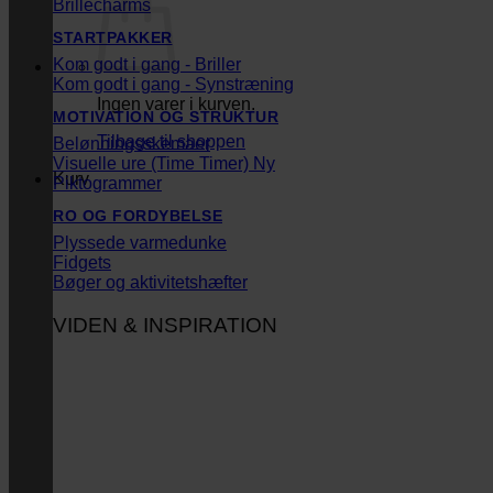
Brillecharms
STARTPAKKER
Kom godt i gang - Briller
Kom godt i gang - Synstræning
Ingen varer i kurven.
MOTIVATION OG STRUKTUR
Tilbage til shoppen
Belønningsskemaer
Visuelle ure (Time Timer)
Kurv
Piktogrammer
RO OG FORDYBELSE
Plyssede varmedunke
Fidgets
Bøger og aktivitetshæfter
VIDEN & INSPIRATION