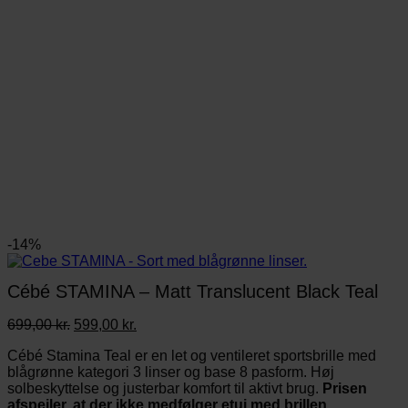
-14%
Cébé STAMINA – Matt Translucent Black Teal
Den
Den
699,00
kr.
599,00
kr.
oprindelige
aktuelle
Cébé Stamina Teal er en let og ventileret sportsbrille med
pris
pris
blågrønne kategori 3 linser og base 8 pasform. Høj
var:
er:
solbeskyttelse og justerbar komfort til aktivt brug.
Prisen
699,00 kr..
599,00 kr..
afspejler, at der ikke medfølger etui med brillen.