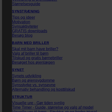
Størrelsesguide
SYNSTRÆNING
Tips og ideer
Motivation
Synsaktiviteter
GRATIS downloads
Besøg blog
BARN MED BRILLER
Skal mit barn have briller?
Valg af briller til børn
Tilskud og gratis børnebriller
Besøget hos øjenlægen
SYNET
Synets udvikling
Børn og øjensygdomme
Synsstyrke vs. synsevne
Alternativ behandling og kosttilskud
STRUKTUR
Visuelle ure - Gør tiden synlig
Time Timer - Guide, størrelse og valg af model
Visuelle ure til børn - Struktur, ro og bedre trivsel