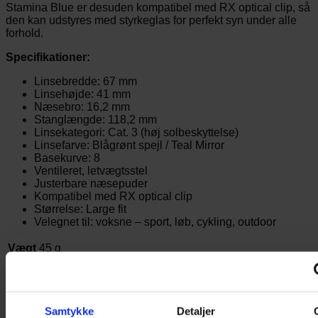
Stamina Blue er desuden kompatibel med RX optical clip, så
den kan udstyres med styrkeglas for perfekt syn under alle
forhold.
Specifikationer:
Linsebredde: 67 mm
Linsehøjde: 41 mm
Næsebro: 16,2 mm
Stanglængde: 118,2 mm
Linsekategori: Cat. 3 (høj solbeskyttelse)
Linsefarve: Blågrønt spejl / Teal Mirror
Basekurve: 8
Ventileret, letvægtsstel
Justerbare næsepuder
Kompatibel med RX optical clip
Størrelse: Large fit
Velegnet til: voksne – sport, løb, cykling, outdoor
Vægt
45 g
Du kunne også være interesseret i…
Samtykke
Detaljer