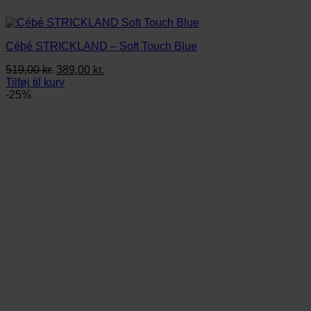
Cébé STRICKLAND – Soft Touch Blue
Den
Den
519,00
kr.
389,00
kr.
oprindelige
aktuelle
Tilføj til kurv
pris
pris
-25%
var:
er:
519,00 kr..
389,00 kr..