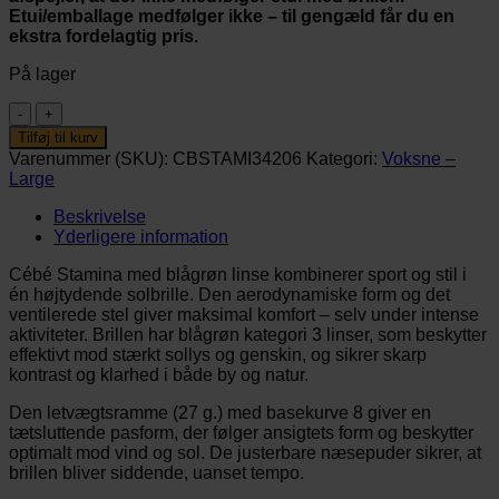
Etui/emballage medfølger ikke – til gengæld får du en
ekstra fordelagtig pris.
På lager
Cébé
STAMINA
Tilføj til kurv
-
Varenummer (SKU):
CBSTAMI34206
Kategori:
Voksne –
Matt
Large
Translucent
Black
Beskrivelse
Teal
Yderligere information
antal
Cébé Stamina med blågrøn linse kombinerer sport og stil i
én højtydende solbrille. Den aerodynamiske form og det
ventilerede stel giver maksimal komfort – selv under intense
aktiviteter. Brillen har blågrøn kategori 3 linser, som beskytter
effektivt mod stærkt sollys og genskin, og sikrer skarp
kontrast og klarhed i både by og natur.
Den letvægtsramme (27 g.) med basekurve 8 giver en
tætsluttende pasform, der følger ansigtets form og beskytter
optimalt mod vind og sol. De justerbare næsepuder sikrer, at
brillen bliver siddende, uanset tempo.