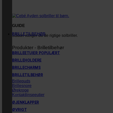
GUIDE
BRILLETILBEHØR
Sådan vælger du de rigtige solbriller.
Produkter - Brilletilbehør
BRILLEETUIER
BRILLEHOLDERE
BRILLECHARMS
BRILLETILBEHØR
Brillepuds
Brillesnore
Ørekroge
Kontaktlinseeutier
ØJENKLAPPER
ØVRIGT