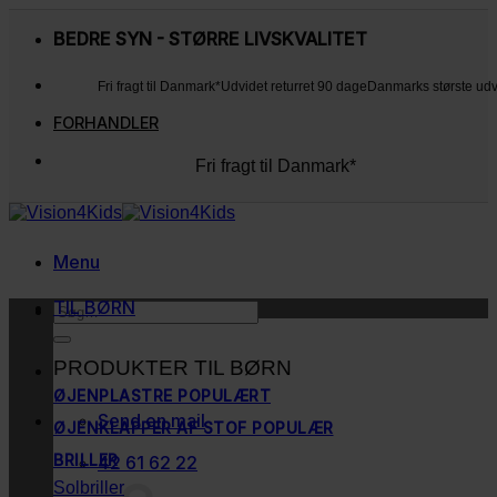
Fortsæt
til
BEDRE SYN - STØRRE LIVSKVALITET
indhold
Fri fragt til Danmark*
Udvidet returret 90 dage
Danmarks største ud
FORHANDLER
Fri fragt til Danmark*
Udvidet returret 90 dage
Danmarks største udvalg
Kunderne elsker os
Menu
TIL BØRN
Søg
efter:
PRODUKTER TIL BØRN
ØJENPLASTRE
Send en mail
ØJENKLAPPER AF STOF
BRILLER
42 61 62 22
Solbriller