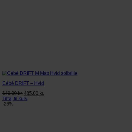
Cébé DRIFT – Hvid
Den
Den
649,00
kr.
485,00
kr.
oprindelige
aktuelle
Tilføj til kurv
pris
pris
-26%
var:
er:
649,00 kr..
485,00 kr..