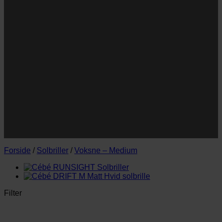
Navn
Navn
E-
Email
mail
JA TAK!
*Jeg godkender privatlivspolitik og tilmelder mig
nyhedsbrevet.
Forside
/
Solbriller
/
Voksne – Medium
Filter