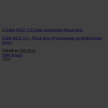
Cébé WILD 2.0 – Black blue (Polariserede og fotokromiske
linser)
Den
Den
739,00
kr.
549,00
kr.
oprindelige
aktuelle
Tilføj til kurv
pris
pris
-25%
var:
er:
739,00 kr..
549,00 kr..