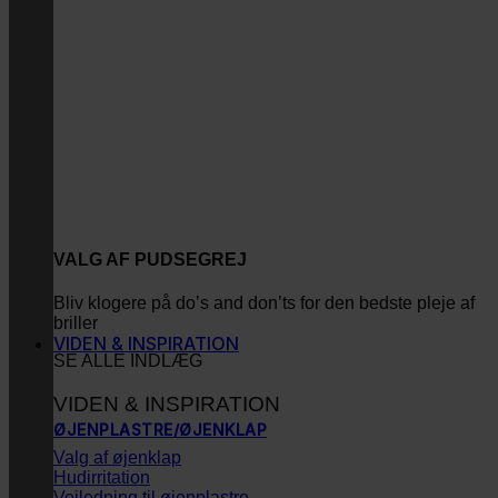
VALG AF PUDSEGREJ
Bliv klogere på do’s and don’ts for den bedste pleje af
briller
VIDEN & INSPIRATION
SE ALLE INDLÆG
VIDEN & INSPIRATION
ØJENPLASTRE/ØJENKLAP
Valg af øjenklap
Hudirritation
Vejledning til øjenplastre