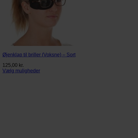
Øjenklap til briller (Voksne) – Sort
125,00
kr.
Vælg muligheder
Dette
vare
har
flere
varianter.
Mulighederne
kan
vælges
på
varesiden