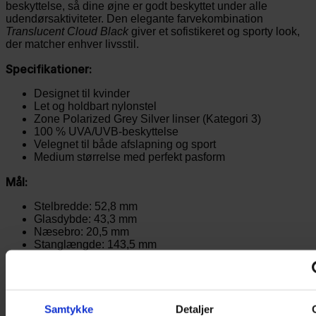
beskyttelse, så dine øjne er godt beskyttet under alle
udendørsaktiviteter. Den elegante farvekombination
Translucent Cloud Black
giver et sofistikeret og sporty look,
der matcher enhver livsstil.
Specifikationer:
Designet til kvinder
Let og holdbart nylonstel
Zone Polarized Grey Silver linser (Kategori 3)
100 % UVA/UVB-beskyttelse
Velegnet til både afslapning og sport
Medium størrelse med perfekt pasform
Mål:
Stelbredde: 52,8 mm
Glasdybde: 43,3 mm
Næsebro: 20,5 mm
Stanglængde: 143,5 mm
Basekurve: 6
Om Cébé
Cébé er et fransk brand med rødder tilbage til 1892 og en
lang historie inden for sports- og outdoorbriller. Kendt for
Samtykke
Detaljer