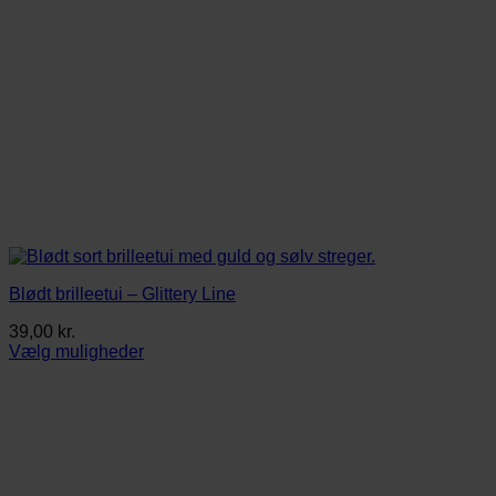
Blødt brilleetui – Glittery Line
39,00
kr.
Vælg muligheder
Dette
vare
har
flere
varianter.
Mulighederne
kan