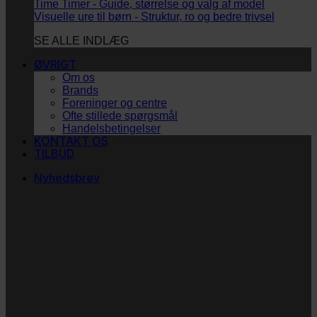
Time Timer - Guide, størrelse og valg af model
Visuelle ure til børn - Struktur, ro og bedre trivsel
SE ALLE INDLÆG
ØVRIGT
Om os
Brands
Foreninger og centre
Ofte stillede spørgsmål
Handelsbetingelser
KONTAKT OS
TILBUD
Nyhedsbrev
Vi vil blive så glade! ❤
Ingen spam. Kun guldkorn, tips og inspiration til at
støtte dig og dit barn i en hverdag med briller
og/eller klap.