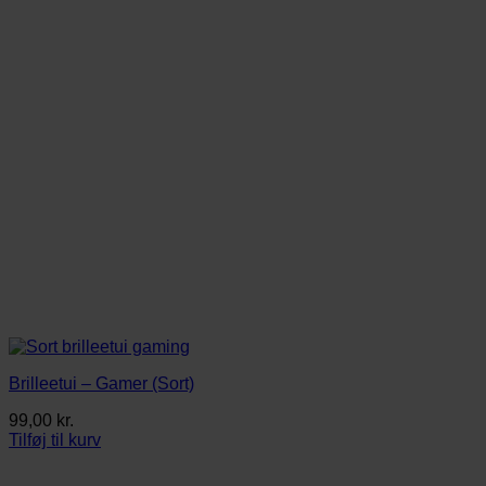
vælges
på
varesiden
Brilleetui – Gamer (Sort)
99,00
kr.
Tilføj til kurv