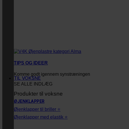
TIPS OG IDEER
Komme godt igennem synstræningen
TIL VOKSNE
SE ALLE INDLÆG
Produkter til voksne
ØJENKLAPPER
Øjenklapper til briller ⭐
Øjenklapper med elastik ⭐