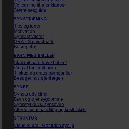
Vejledning til øjenklapper
Størrelsesguide
SYNSTRÆNING
Tips og ideer
Motivation
Synsaktiviteter
GRATIS downloads
Besøg blog
BARN MED BRILLER
Skal mit barn have briller?
Valg af briller til børn
Tilskud og gratis børnebriller
Besøget hos øjenlægen
SYNET
Synets udvikling
Børn og øjensygdomme
Synsstyrke vs. synsevne
Alternativ behandling og kosttilskud
STRUKTUR
Visuelle ure - Gør tiden synlig