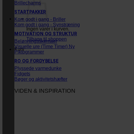
Brillecharms
STARTPAKKER
Kom godt i gang - Briller
Kom godt i gang - Synstræning
Ingen varer i kurven.
MOTIVATION OG STRUKTUR
Tilbage til shoppen
Belønningsskemaer
Visuelle ure (Time Timer)
Kurv
Piktogrammer
RO OG FORDYBELSE
Plyssede varmedunke
Fidgets
Bøger og aktivitetshæfter
VIDEN & INSPIRATION