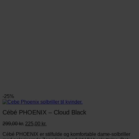
-25%
Cébé PHOENIX – Cloud Black
Den
Den
299,00
kr.
225,00
kr.
oprindelige
aktuelle
Cébé PHOENIX er stilfulde og komfortable dame-solbriller
pris
pris