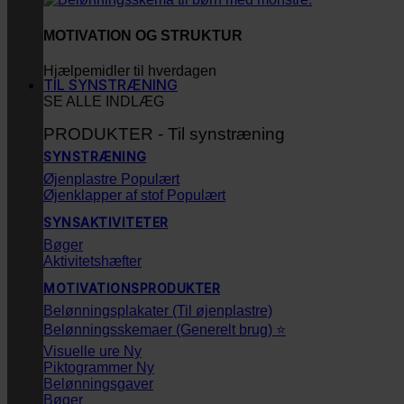
MOTIVATION OG STRUKTUR
Hjælpemidler til hverdagen
TIL SYNSTRÆNING
SE ALLE INDLÆG
PRODUKTER - Til synstræning
SYNSTRÆNING
Øjenplastre
Øjenklapper af stof
SYNSAKTIVITETER
Bøger
Aktivitetshæfter
MOTIVATIONSPRODUKTER
Belønningsplakater (Til øjenplastre)
Belønningsskemaer (Generelt brug) ⭐
Visuelle ure
Piktogrammer
Belønningsgaver
Bøger