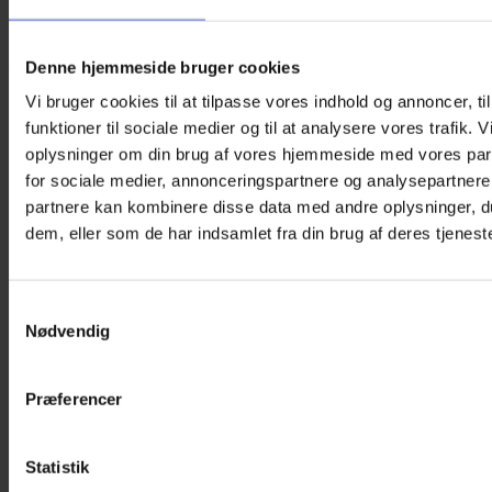
deres innovative design og høje kvalitet, har Cébé
specialiseret sig i at kombinere avanceret linseteknologi med
komfort og funktionalitet. Uanset om det er på bjerget, i byen
Denne hjemmeside bruger cookies
eller på vandet, leverer Cébé briller, der er skabt til eventyr.
Vi bruger cookies til at tilpasse vores indhold og annoncer, til
Vægt
50 g
funktioner til sociale medier og til at analysere vores trafik. 
Du kunne også være interesseret i…
oplysninger om din brug af vores hjemmeside med vores par
for sociale medier, annonceringspartnere og analysepartnere
partnere kan kombinere disse data med andre oplysninger, du
dem, eller som de har indsamlet fra din brug af deres tjeneste
Samtykkevalg
Nødvendig
Præferencer
Statistik