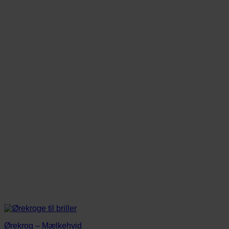
Ørekrog – Mælkehvid