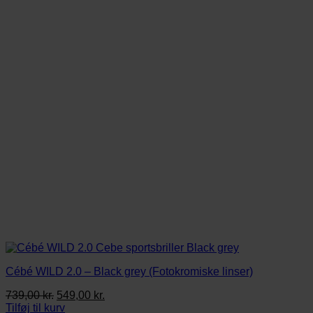
Cébé WILD 2.0 – Black grey (Fotokromiske linser)
Den
Den
739,00
kr.
549,00
kr.
oprindelige
aktuelle
Tilføj til kurv