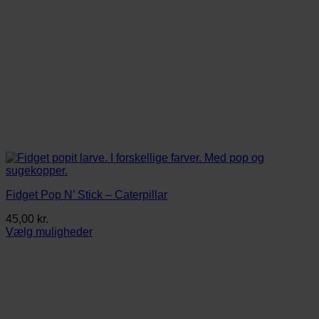
Fidget Pop N’ Stick – Caterpillar
45,00
kr.
Vælg muligheder
Dette
vare
har
flere
varianter.
Mulighederne