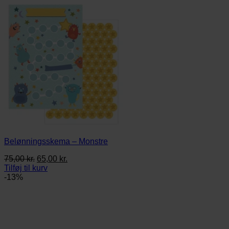
Belønningsskema – Monstre
Den
Den
75,00
kr.
65,00
kr.
oprindelige
aktuelle
Tilføj til kurv
pris
pris
-13%
var:
er:
75,00 kr..
65,00 kr..