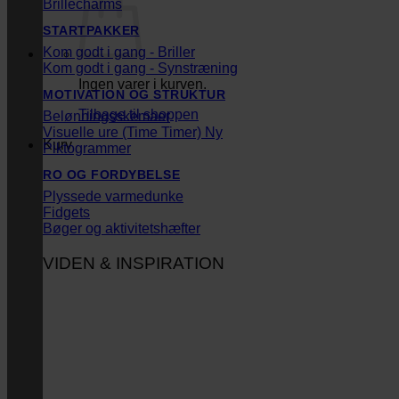
Brillecharms
STARTPAKKER
Kom godt i gang - Briller
Kom godt i gang - Synstræning
Ingen varer i kurven.
MOTIVATION OG STRUKTUR
Tilbage til shoppen
Belønningsskemaer
Visuelle ure (Time Timer)
Kurv
Piktogrammer
RO OG FORDYBELSE
Plyssede varmedunke
Fidgets
Bøger og aktivitetshæfter
VIDEN & INSPIRATION