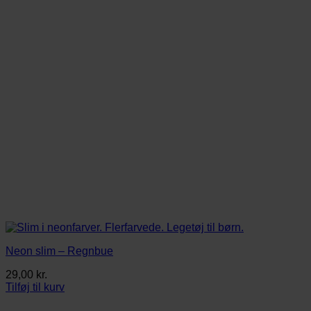
kan
vælges
på
varesiden
Neon slim – Regnbue
29,00
kr.
Tilføj til kurv