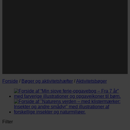
Navn
Navn
E-
Email
mail
JA TAK!
*Jeg godkender privatlivspolitik og tilmelder mig
nyhedsbrevet.
Forside
/
Bøger og aktivitetshæfter
/
Aktivitetsbøger
Filter