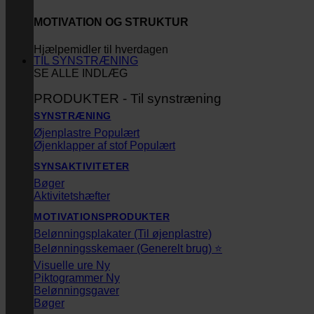
MOTIVATION OG STRUKTUR
Hjælpemidler til hverdagen
TIL SYNSTRÆNING
SE ALLE INDLÆG
PRODUKTER - Til synstræning
SYNSTRÆNING
Øjenplastre
Øjenklapper af stof
SYNSAKTIVITETER
Bøger
Aktivitetshæfter
MOTIVATIONSPRODUKTER
Belønningsplakater (Til øjenplastre)
Belønningsskemaer (Generelt brug) ⭐
Visuelle ure
Piktogrammer
Belønningsgaver
Bøger