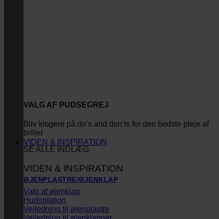
VALG AF PUDSEGREJ
Bliv klogere på do’s and don’ts for den bedste pleje af
briller
VIDEN & INSPIRATION
SE ALLE INDLÆG
VIDEN & INSPIRATION
ØJENPLASTRE/ØJENKLAP
Valg af øjenklap
Hudirritation
Vejledning til øjenplastre
Vejledning til øjenklapper