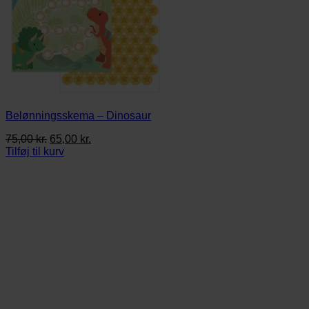
Belønningsskema – Dinosaur
Den
Den
75,00
kr.
65,00
kr.
oprindelige
aktuelle
Tilføj til kurv
pris
pris
var:
er:
75,00 kr..
65,00 kr..