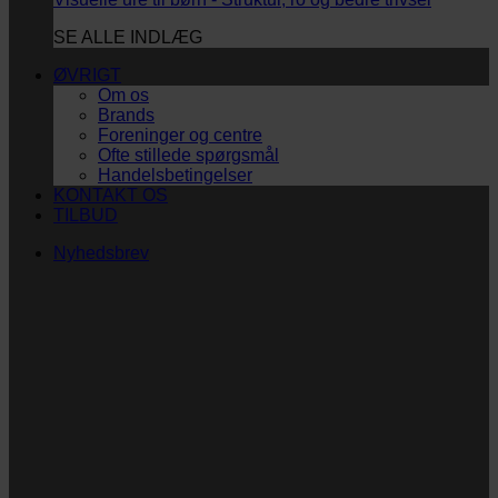
SE ALLE INDLÆG
ØVRIGT
Om os
Brands
Foreninger og centre
Ofte stillede spørgsmål
Handelsbetingelser
KONTAKT OS
TILBUD
Nyhedsbrev
Vi vil blive så glade! ❤
Ingen spam. Kun guldkorn, tips og inspiration til at
støtte dig og dit barn i en hverdag med briller
og/eller klap.