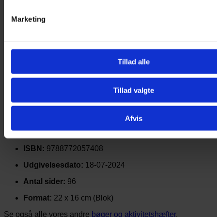
Denne farverige opgavebog i blokformat er spækket med
over 80 sjove og lærerige aktiviteter – perfekt til børn fra 8 år.
Marketing
Løs krydsord, prik-til-prik, sudoku og labyrinter, eller kast dig
over sjove tegneopgaver og quizzer.
Tag den med på ferien, i sommerhuset eller på bagsædet af
bilen – og få sjov og variation, uanset hvor du er!
Tillad alle
Bagerst finder du gruppeaktiviteter som “galgeleg” og
“alfabet-leg”, så hele familien kan være med.
Tillad valgte
Bogen er trykt på FSC-certificeret papir.
Fakta:
Afvis
Alder:
Fra 8 år
ISBN:
9788772057408
Udgivelsesdato:
18-07-2024
Antal sider:
96
Format:
22 x 16 cm (Blok)
Se også alle vores andre
bøger og aktivitetshæfter
.