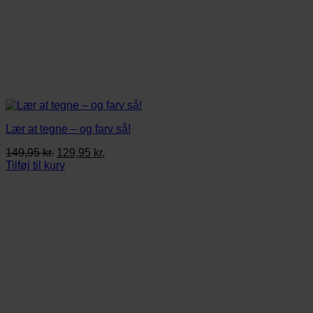
Lær at tegne – og farv så!
Den
Den
149,95
kr.
129,95
kr.
oprindelige
aktuelle
Tilføj til kurv
pris
pris
var:
er:
149,95 kr..
129,95 kr..