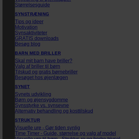
Størrelsesguide
SYNSTRÆNING
Tips og ideer
Motivation
Synsaktiviteter
GRATIS downloads
Besøg blog
BARN MED BRILLER
Skal mit barn have briller?
Valg af briller til børn
Tilskud og gratis børnebriller
Besøget hos øjenlægen
SYNET
Synets udvikling
Børn og øjensygdomme
Synsstyrke vs. synsevne
Alternativ behandling og kosttilskud
STRUKTUR
Visuelle ure - Gør tiden synlig
Time Timer - Guide, størrelse og valg af model
Visuelle ure til børn - Struktur, ro og bedre trivsel