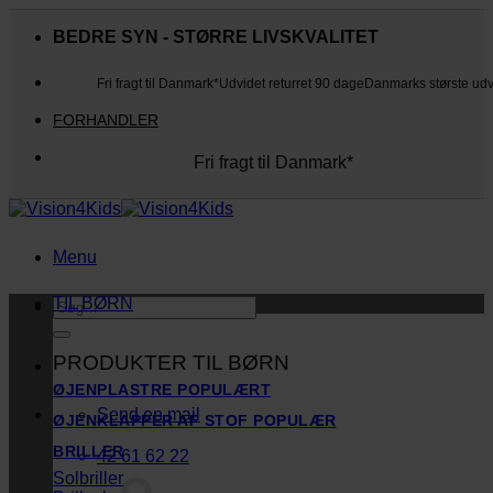
Fortsæt
til
BEDRE SYN - STØRRE LIVSKVALITET
indhold
Fri fragt til Danmark*
Udvidet returret 90 dage
Danmarks største ud
FORHANDLER
Fri fragt til Danmark*
Danmarks største udvalg
Udvidet returret 90 dage
Kunderne elsker os
Menu
TIL BØRN
Søg
efter:
PRODUKTER TIL BØRN
ØJENPLASTRE
Send en mail
ØJENKLAPPER AF STOF
BRILLER
42 61 62 22
Solbriller