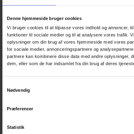
Denne hjemmeside bruger cookies
Vi bruger cookies til at tilpasse vores indhold og annoncer, til
Min sjove ferie-opgavebog – Fra 8 år
funktioner til sociale medier og til at analysere vores trafik. 
oplysninger om din brug af vores hjemmeside med vores par
Den
Den
59,95
kr.
49,95
kr.
oprindelige
aktuelle
for sociale medier, annonceringspartnere og analysepartnere
Over 80 sjove og lærerige opgaver til børn fra 8 år – perfekt til
pris
pris
partnere kan kombinere disse data med andre oplysninger, du
ferien, bilturen eller en skærmfri regnvejrsdag.
var:
er:
dem, eller som de har indsamlet fra din brug af deres tjeneste
59,95 kr..
49,95 kr..
På lager
Min
Samtykkevalg
sjove
Tilføj til kurv
ferie-
Nødvendig
Varenummer (SKU):
AB-VAC-8-001
Kategori:
Aktivitetsbøger
opgavebog
–
Beskrivelse
Fra
Yderligere information
Præferencer
8
år
Sjove opgaver til ferien – helt uden skærm!
antal
Statistik
Er du klar til timevis af ferieunderholdning?