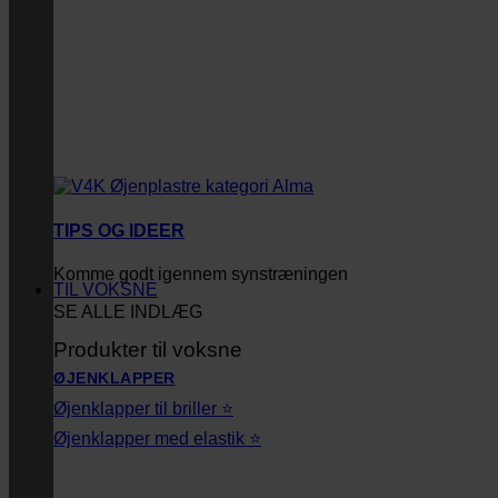
TIPS OG IDEER
Komme godt igennem synstræningen
TIL VOKSNE
SE ALLE INDLÆG
Produkter til voksne
ØJENKLAPPER
Øjenklapper til briller ⭐
Øjenklapper med elastik ⭐