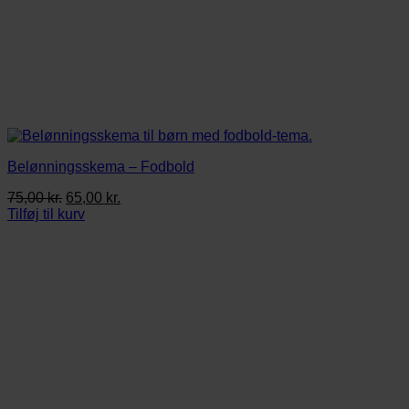
Belønningsskema – Fodbold
Den
Den
75,00
kr.
65,00
kr.
oprindelige
aktuelle
Tilføj til kurv
pris
pris
var:
er:
75,00 kr..
65,00 kr..