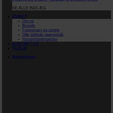
SE ALLE INDLÆG
ØVRIGT
Om os
Brands
Foreninger og centre
Ofte stillede spørgsmål
Handelsbetingelser
KONTAKT OS
TILBUD
Nyhedsbrev
Vi vil blive så glade!
Ingen spam. Kun guldkorn, tips og inspiration til at
støtte dig og dit barn i en hverdag med briller
og/eller klap.