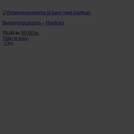
Belønningsskema – Havfruer
Den
Den
75,00
kr.
65,00
kr.
oprindelige
aktuelle
Tilføj til kurv
pris
pris
-13%
var:
er:
75,00 kr..
65,00 kr..