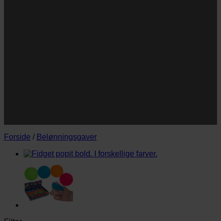
Navn
Navn
E-
Email
mail
JA TAK!
*Jeg godkender privatlivspolitik og tilmelder mig
nyhedsbrevet.
Forside
/
Belønningsgaver