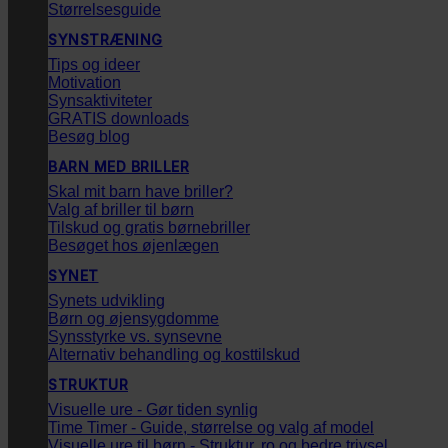
Størrelsesguide
SYNSTRÆNING
Tips og ideer
Motivation
Synsaktiviteter
GRATIS downloads
Besøg blog
BARN MED BRILLER
Skal mit barn have briller?
Valg af briller til børn
Tilskud og gratis børnebriller
Besøget hos øjenlægen
SYNET
Synets udvikling
Børn og øjensygdomme
Synsstyrke vs. synsevne
Alternativ behandling og kosttilskud
STRUKTUR
Visuelle ure - Gør tiden synlig
Time Timer - Guide, størrelse og valg af model
Visuelle ure til børn - Struktur, ro og bedre trivsel