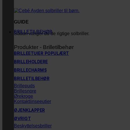
GUIDE
BRILLETILBEHØR
Sådan vælger du de rigtige solbriller.
Produkter - Brilletilbehør
BRILLEETUIER
BRILLEHOLDERE
BRILLECHARMS
BRILLETILBEHØR
Brillepuds
Brillesnore
Ørekroge
Kontaktlinseeutier
ØJENKLAPPER
ØVRIGT
Beskyttelsesbriller