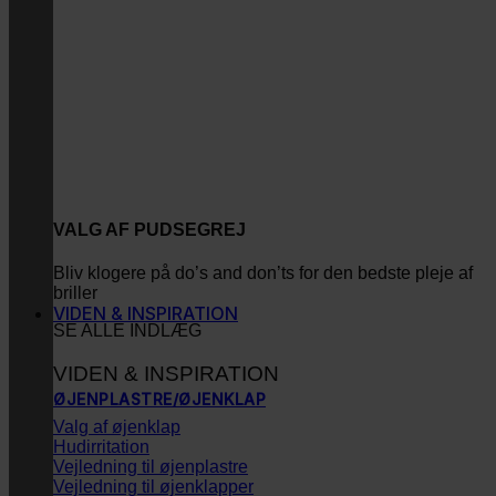
VALG AF PUDSEGREJ
Bliv klogere på do’s and don’ts for den bedste pleje af
briller
VIDEN & INSPIRATION
SE ALLE INDLÆG
VIDEN & INSPIRATION
ØJENPLASTRE/ØJENKLAP
Valg af øjenklap
Hudirritation
Vejledning til øjenplastre
Vejledning til øjenklapper