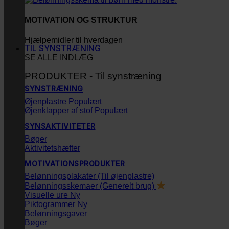
MOTIVATION OG STRUKTUR
Hjælpemidler til hverdagen
TIL SYNSTRÆNING
SE ALLE INDLÆG
PRODUKTER - Til synstræning
SYNSTRÆNING
Øjenplastre
Øjenklapper af stof
SYNSAKTIVITETER
Bøger
Aktivitetshæfter
MOTIVATIONSPRODUKTER
Belønningsplakater (Til øjenplastre)
Belønningsskemaer (Generelt brug)
Visuelle ure
Piktogrammer
Belønningsgaver
Bøger