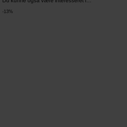
Du kunne også være interesseret i…
-13%