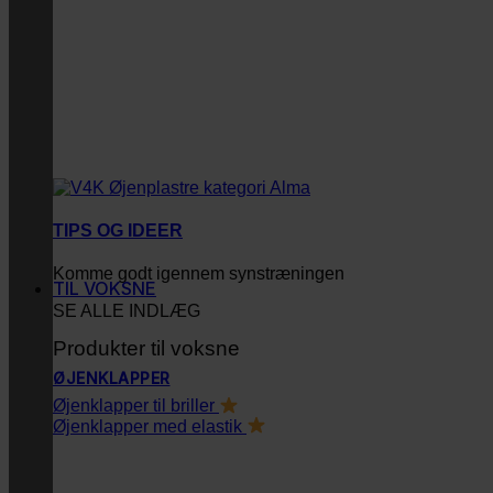
TIPS OG IDEER
Komme godt igennem synstræningen
TIL VOKSNE
SE ALLE INDLÆG
Produkter til voksne
ØJENKLAPPER
Øjenklapper til briller
Øjenklapper med elastik