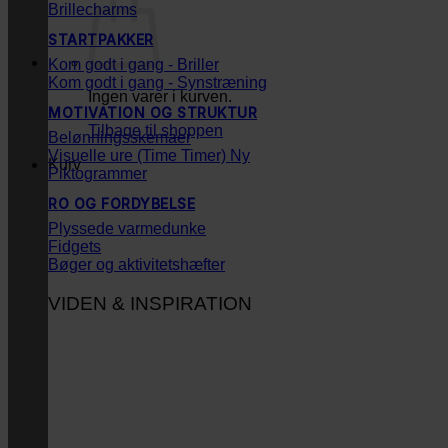
Brillecharms
STARTPAKKER
Kom godt i gang - Briller
Kom godt i gang - Synstræning
Ingen varer i kurven.
MOTIVATION OG STRUKTUR
Tilbage til shoppen
Belønningsskemaer
Visuelle ure (Time Timer)
Kurv
Piktogrammer
RO OG FORDYBELSE
Plyssede varmedunke
Fidgets
Bøger og aktivitetshæfter
VIDEN & INSPIRATION