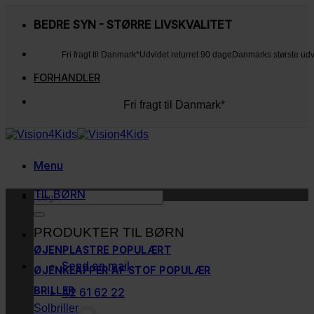
Fortsæt
til
BEDRE SYN - STØRRE LIVSKVALITET
indhold
Fri fragt til Danmark*
Udvidet returret 90 dage
Danmarks største ud
FORHANDLER
Fri fragt til Danmark*
Udvidet returret 90 dage
Danmarks største udvalg
Kunderne elsker os
Menu
TIL BØRN
Søg
efter:
PRODUKTER TIL BØRN
ØJENPLASTRE
Send en mail
ØJENKLAPPER AF STOF
BRILLER
42 61 62 22
Solbriller