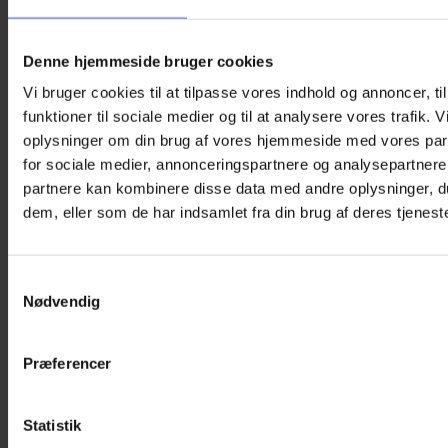
Denne hjemmeside bruger cookies
Vi bruger cookies til at tilpasse vores indhold og annoncer, til
funktioner til sociale medier og til at analysere vores trafik. 
oplysninger om din brug af vores hjemmeside med vores par
for sociale medier, annonceringspartnere og analysepartnere
partnere kan kombinere disse data med andre oplysninger, du
Fidget Pop N’ Stick – Caterpillar
dem, eller som de har indsamlet fra din brug af deres tjeneste
45,00
kr.
Samtykkevalg
En sjov og sanselig lev med Fidget Pop N’ Stick Caterpillar!
Nødvendig
Den er 27 cm lang og kombinerer det bedste fra to verdener:
de populære Pop It-knopper på ryggen og hele 20
sugekopper på undersiden. En super måde at stimulere
sanserne og holde rastløse fingre beskæftiget.
Præferencer
Farve
Ryd
Fidget
Statistik
Pop
Tilføj til kurv
N'