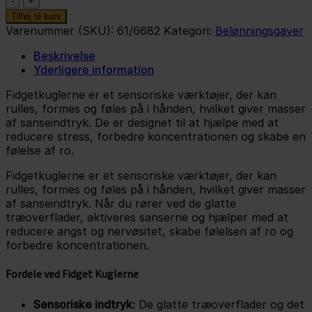
-
Tilføj til kurv
Atomic
Varenummer (SKU):
61/6682
Kategori:
Belønningsgaver
antal
Beskrivelse
Yderligere information
Fidgetkuglerne er et sensoriske værktøjer, der kan
rulles, formes og føles på i hånden, hvilket giver masser
af sanseindtryk. De er designet til at hjælpe med at
reducere stress, forbedre koncentrationen og skabe en
følelse af ro.
Fidgetkuglerne er et sensoriske værktøjer, der kan
rulles, formes og føles på i hånden, hvilket giver masser
af sanseindtryk. Når du rører ved de glatte
træoverflader, aktiveres sanserne og hjælper med at
reducere angst og nervøsitet, skabe følelsen af ro og
forbedre koncentrationen.
Fordele ved Fidget Kuglerne
Sensoriske indtryk:
De glatte træoverflader og det