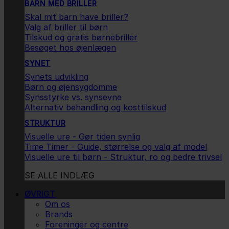
BARN MED BRILLER
Skal mit barn have briller?
Valg af briller til børn
Tilskud og gratis børnebriller
Besøget hos øjenlægen
SYNET
Synets udvikling
Børn og øjensygdomme
Synsstyrke vs. synsevne
Alternativ behandling og kosttilskud
STRUKTUR
Visuelle ure - Gør tiden synlig
Time Timer - Guide, størrelse og valg af model
Visuelle ure til børn - Struktur, ro og bedre trivsel
SE ALLE INDLÆG
ØVRIGT
Om os
Brands
Foreninger og centre