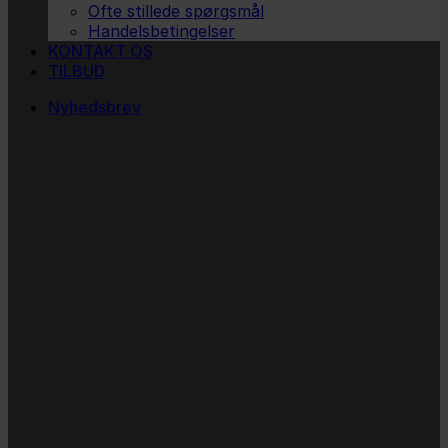
Ofte stillede spørgsmål
Handelsbetingelser
KONTAKT OS
TILBUD
Nyhedsbrev
Vi vil blive så glade! ❤
Ingen spam. Kun guldkorn, tips og inspiration til at
støtte dig og dit barn i en hverdag med briller
og/eller klap.
Navn
Navn
Email
E-