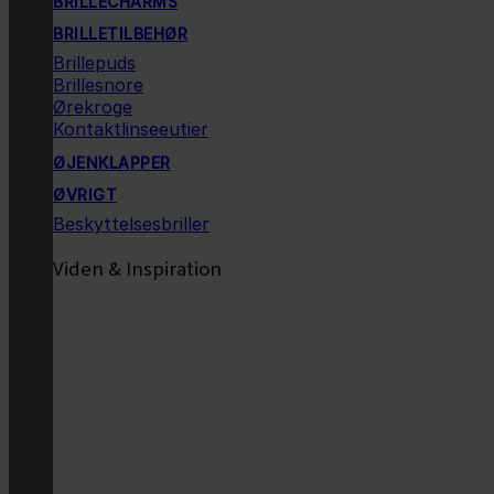
BRILLECHARMS
BRILLETILBEHØR
Brillepuds
Brillesnore
Ørekroge
Kontaktlinseeutier
ØJENKLAPPER
ØVRIGT
Beskyttelsesbriller
Viden & Inspiration