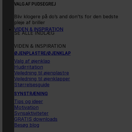
VALG AF PUDSEGREJ
Bliv klogere på do’s and don’ts for den bedste
pleje af briller
VIDEN & INSPIRATION
SE ALLE INDLÆG
VIDEN & INSPIRATION
ØJENPLASTRE/ØJENKLAP
Valg af øjenklap
Hudirritation
Vejledning til øjenplastre
Vejledning til øjenklapper
Størrelsesguide
SYNSTRÆNING
Tips og ideer
Motivation
Synsaktiviteter
GRATIS downloads
Besøg blog