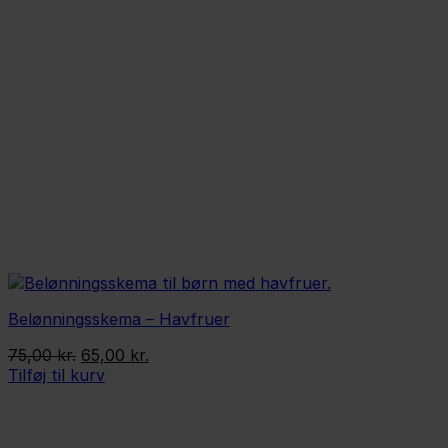
Belønningsskema – Havfruer
Den
Den
75,00
kr.
65,00
kr.
oprindelige
aktuelle
Tilføj til kurv
pris
pris
var:
er:
75,00 kr..
65,00 kr..