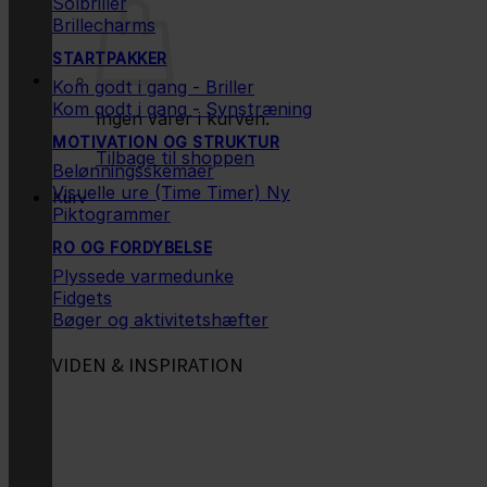
Solbriller
Brillecharms
STARTPAKKER
Kom godt i gang - Briller
Kom godt i gang - Synstræning
Ingen varer i kurven.
MOTIVATION OG STRUKTUR
Tilbage til shoppen
Belønningsskemaer
Visuelle ure (Time Timer)
Kurv
Piktogrammer
RO OG FORDYBELSE
Plyssede varmedunke
Fidgets
Bøger og aktivitetshæfter
VIDEN & INSPIRATION