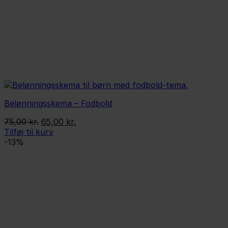
Belønningsskema – Fodbold
Den
Den
75,00
kr.
65,00
kr.
oprindelige
aktuelle
Tilføj til kurv
pris
pris
-13%
var:
er:
75,00 kr..
65,00 kr..