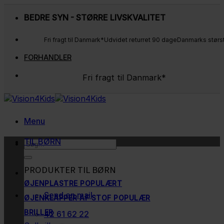
Fortsæt
BEDRE SYN - STØRRE LIVSKVALITET
til
indhold
Fri fragt til Danmark*
Udvidet returret 90 dage
Danmarks størs
FORHANDLER
Fri fragt til Danmark*
Udvidet returret 90 dage
Danmarks største udvalg
Kunderne elsker os
Menu
TIL BØRN
Søg
efter:
PRODUKTER TIL BØRN
ØJENPLASTRE
Send en mail
ØJENKLAPPER AF STOF
BRILLER
42 61 62 22