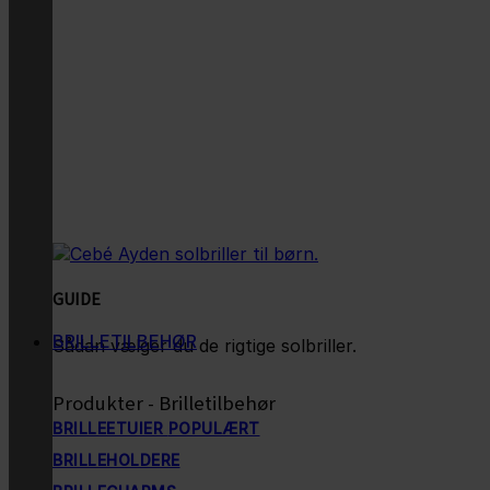
GUIDE
BRILLETILBEHØR
Sådan vælger du de rigtige solbriller.
Produkter - Brilletilbehør
BRILLEETUIER
BRILLEHOLDERE