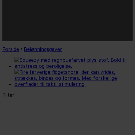
mail
JA TAK!
*Jeg godkender privatlivspolitik og tilmelder mig
nyhedsbrevet.
Forside
/
Belønningsgaver
Filter