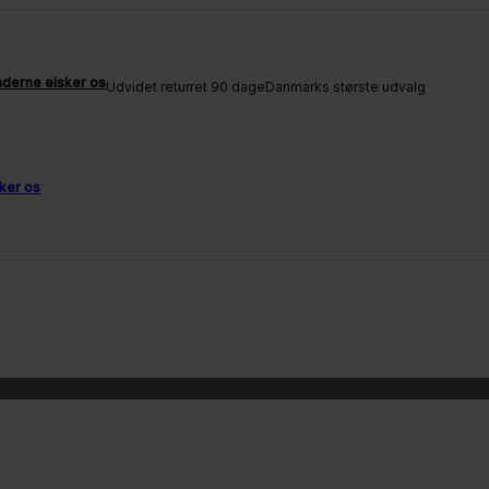
derne elsker os
Udvidet returret 90 dage
Danmarks største udvalg
ker os