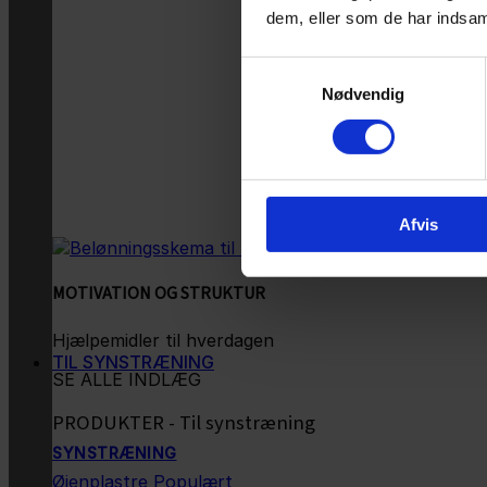
dem, eller som de har indsaml
Samtykkevalg
Nødvendig
Afvis
MOTIVATION OG STRUKTUR
Hjælpemidler til hverdagen
TIL SYNSTRÆNING
SE ALLE INDLÆG
PRODUKTER - Til synstræning
SYNSTRÆNING
Øjenplastre