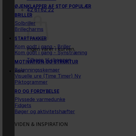
ØJENKLAPPER AF STOF
42 61 62 22
BRILLER
Solbriller
Brillecharms
STARTPAKKER
Kom godt i gang - Briller
Ingen varer i kurven.
Kom godt i gang - Synstræning
Tilbage til shoppen
MOTIVATION OG STRUKTUR
Belønningsskemaer
Kurv
Visuelle ure (Time Timer)
Piktogrammer
RO OG FORDYBELSE
Plyssede varmedunke
Fidgets
Bøger og aktivitetshæfter
VIDEN & INSPIRATION