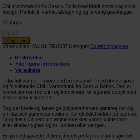
Chilli varmedunk fra Sass & Belle med blødt betræk og sjovt
design. Perfekt til varme, afslapning og farverig gavehygge.
På lager
Varmedunk
-
Tilføj til kurv
Chilli
Varenummer (SKU):
BRU037
Kategori:
Belønningsgaver
Hot
antal
Beskrivelse
Yderligere information
Vejledning
Tilføj lidt varme – i mere end én forstand – med denne sjove
og funktionelle Chilli Varmedunk fra Sass & Belles. Den er
formet som en rød chili og kombinerer et legende udtryk med
den velkendte komfort..
Bag det bløde og farverige polyesterbetræk gemmer der sig
en klassisk gummivarmedunk, der effektivt holder på varmen.
Brug den til at berolige ømme muskler, varme kolde tæer
eller skabe tryghed og ro i sofaen eller sengen.
En perfekt gaveidé til dem, der elsker farver, mad-inspireret