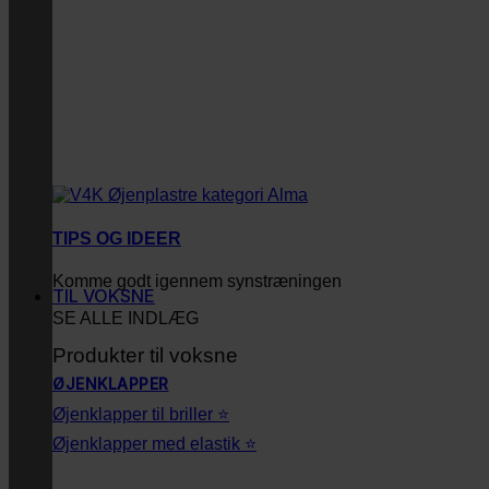
TIPS OG IDEER
Komme godt igennem synstræningen
TIL VOKSNE
SE ALLE INDLÆG
Produkter til voksne
ØJENKLAPPER
Øjenklapper til briller ⭐
Øjenklapper med elastik ⭐