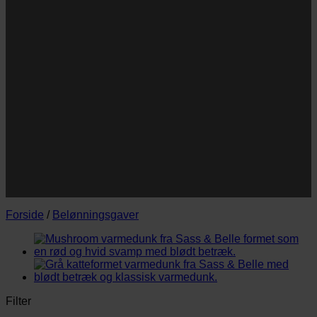
Navn
Navn
E-
Email
mail
JA TAK!
*Jeg godkender privatlivspolitik og tilmelder mig
nyhedsbrevet.
Forside
/
Belønningsgaver
Filter