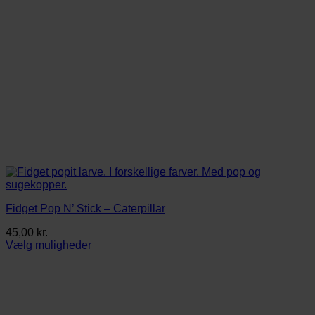
Fidget Pop N’ Stick – Caterpillar
45,00
kr.
Vælg muligheder
Dette
vare
har
flere
varianter.