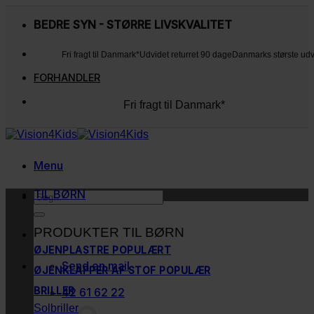
Fortsæt
til
BEDRE SYN - STØRRE LIVSKVALITET
indhold
Fri fragt til Danmark*
Udvidet returret 90 dage
Danmarks største ud
FORHANDLER
Fri fragt til Danmark*
Udvidet returret 90 dage
Danmarks største udvalg
Kunderne elsker os
Menu
TIL BØRN
Søg
efter:
PRODUKTER TIL BØRN
ØJENPLASTRE
Send en mail
ØJENKLAPPER AF STOF
BRILLER
42 61 62 22
Solbriller