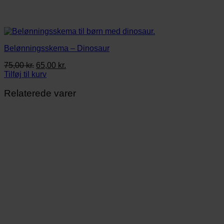
Belønningsskema – Dinosaur
Den
Den
75,00
kr.
65,00
kr.
oprindelige
aktuelle
Tilføj til kurv
pris
pris
var:
er:
Relaterede varer
75,00 kr..
65,00 kr..