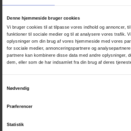
VIGTIGT!
Brug aldrig kogende vand. Anvend varmt vand fra hanen
Denne hjemmeside bruger cookies
med en maksimal temperatur på ca. 60 °C.
Vi bruger cookies til at tilpasse vores indhold og annoncer, til
Fyld dunken op til 2/3, og pres derefter forsigtigt
funktioner til sociale medier og til at analysere vores trafik. 
overskydende luft ud, inden proppen skrues fast.
oplysninger om din brug af vores hjemmeside med vores par
Kontrollér altid, at proppen er lukket tæt, og at der ikke er
for sociale medier, annonceringspartnere og analysepartnere
utætheder, før dunken tages i brug.
partnere kan kombinere disse data med andre oplysninger, du
EFTER BRUG
dem, eller som de har indsamlet fra din brug af deres tjeneste
Tøm varmedunken helt, og lad den lufttørre, inden proppen
skrues på igen.
OBS:
Samtykkevalg
Dette er ikke legetøj. Må ikke anvendes til spædbørn eller
Nødvendig
små børn. Opbevares utilgængeligt for børn.
Du kunne også være interesseret i…
Præferencer
Statistik