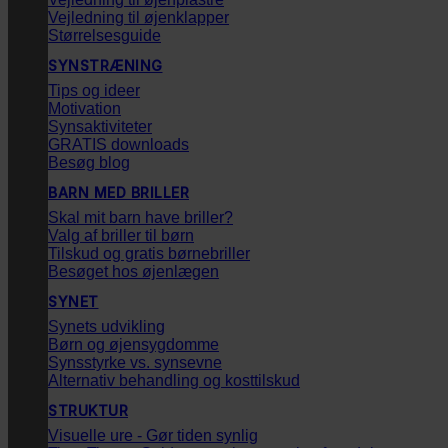
Vejledning til øjenklapper
Størrelsesguide
SYNSTRÆNING
Tips og ideer
Motivation
Synsaktiviteter
GRATIS downloads
Besøg blog
BARN MED BRILLER
Skal mit barn have briller?
Valg af briller til børn
Tilskud og gratis børnebriller
Besøget hos øjenlægen
SYNET
Synets udvikling
Børn og øjensygdomme
Synsstyrke vs. synsevne
Alternativ behandling og kosttilskud
STRUKTUR
Visuelle ure - Gør tiden synlig