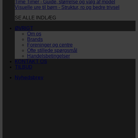
Time Timer - Guide, størrelse og valg af model
Visuelle ure til børn - Struktur, ro og bedre trivsel
SE ALLE INDLÆG
ØVRIGT
Om os
Brands
Foreninger og centre
Ofte stillede spørgsmål
Handelsbetingelser
KONTAKT OS
TILBUD
Nyhedsbrev
Vi vil blive så glade! ❤
Ingen spam. Kun guldkorn, tips og inspiration til at
støtte dig og dit barn i en hverdag med briller
og/eller klap.