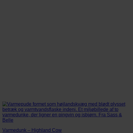
Mulighederne
kan
vælges
på
varesiden
Varmedunk – Highland Cow