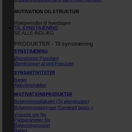
MOTIVATION OG STRUKTUR
Hjælpemidler til hverdagen
TIL SYNSTRÆNING
SE ALLE INDLÆG
PRODUKTER - Til synstræning
SYNSTRÆNING
Øjenplastre
Øjenklapper af stof
SYNSAKTIVITETER
Bøger
Aktivitetshæfter
MOTIVATIONSPRODUKTER
Belønningsplakater (Til øjenplastre)
Belønningsskemaer (Generelt brug) ⭐
Visuelle ure
Piktogrammer
Belønningsgaver
Bøger