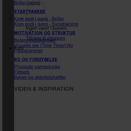
Brillecharms
STARTPAKKER
Kom godt i gang - Briller
Kom godt i gang - Synstræning
Ingen varer i kurven.
MOTIVATION OG STRUKTUR
Tilbage til shoppen
Belønningsskemaer
Visuelle ure (Time Timer)
Kurv
Piktogrammer
RO OG FORDYBELSE
Plyssede varmedunke
Fidgets
Bøger og aktivitetshæfter
VIDEN & INSPIRATION