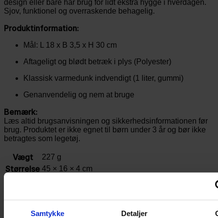
design eller bare har brug for lidt ekstra hygge i hverdagen.
Sjov, funktionel og overraskende behagelig.
Produktinformation:
Mål: L 18 x B 3,5 x H 30 cm
Aftageligt og blødt betræk i plys (Polyester)
Klassisk varmedunk indvendigt (1 liter, gummi)
Genanvendelig og nem at bruge
Bemærk:
Læs altid brugsanvisningen og sikkerhedsinformationen før
brug. Produktet er ikke egnet til børn under 3 år og bør ikke
betragtes som legetøj.
Vægt
227 g
Størrelse
45 × 16 × 4 cm
VARMEDUNK
Kan bruges til lindring af ømme muskler og led – eller blot for
varme, velvære og ro. Varmedunken er beregnet til lokal
Samtykke
Detaljer
opvarmning.