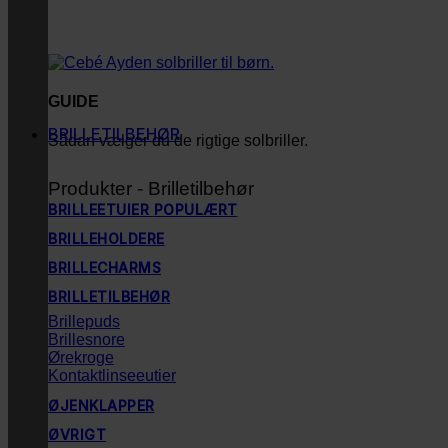
GUIDE
BRILLETILBEHØR
Sådan vælger du de rigtige solbriller.
Produkter - Brilletilbehør
BRILLEETUIER
BRILLEHOLDERE
BRILLECHARMS
BRILLETILBEHØR
Brillepuds
Brillesnore
Ørekroge
Kontaktlinseeutier
ØJENKLAPPER
ØVRIGT