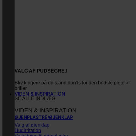
VALG AF PUDSEGREJ
Bliv klogere på do’s and don’ts for den bedste pleje af
briller
VIDEN & INSPIRATION
SE ALLE INDLÆG
VIDEN & INSPIRATION
ØJENPLASTRE/ØJENKLAP
Valg af øjenklap
Hudirritation
Vejledning til øjenplastre