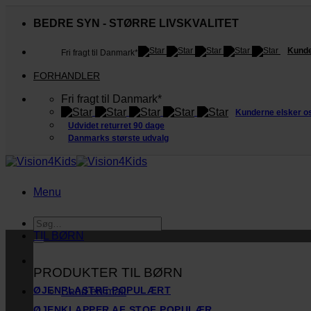
Fortsæt
til
BEDRE SYN - STØRRE LIVSKVALITET
indhold
Kunde
Fri fragt til Danmark*
FORHANDLER
Fri fragt til Danmark*
Kunderne elsker o
Udvidet returret 90 dage
Danmarks største udvalg
Menu
Søg
efter:
TIL BØRN
PRODUKTER TIL BØRN
ØJENPLASTRE
Send en mail
ØJENKLAPPER AF STOF