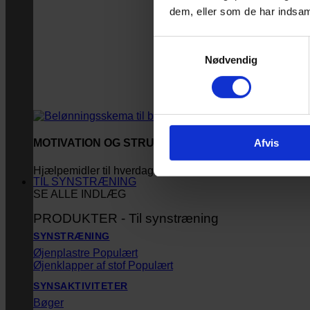
dem, eller som de har indsaml
Samtykkevalg
Nødvendig
Afvis
MOTIVATION OG STRUKTUR
Hjælpemidler til hverdagen
TIL SYNSTRÆNING
SE ALLE INDLÆG
PRODUKTER - Til synstræning
SYNSTRÆNING
Øjenplastre
Øjenklapper af stof
SYNSAKTIVITETER
Bøger