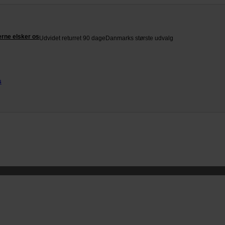
rne elsker os
Udvidet returret 90 dage
Danmarks største udvalg
s