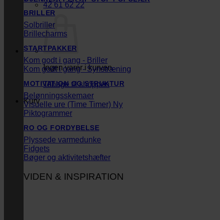
42 61 62 22
BRILLER
Solbriller
Brillecharms
STARTPAKKER
Kom godt i gang - Briller
Ingen varer i kurven.
Kom godt i gang - Synstræning
MOTIVATION OG STRUKTUR
Tilbage til shoppen
Belønningsskemaer
Kurv
Visuelle ure (Time Timer)
Piktogrammer
RO OG FORDYBELSE
Plyssede varmedunke
Fidgets
Bøger og aktivitetshæfter
VIDEN & INSPIRATION