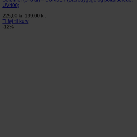
UV400)
Den
Den
225,00
kr.
199,00
kr.
oprindelige
aktuelle
Tilføj til kurv
pris
pris
-12%
var:
er:
225,00 kr..
199,00 kr..