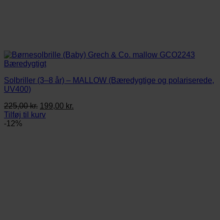
Solbriller (3–8 år) – MALLOW (Bæredygtige og polariserede,
UV400)
Den
Den
225,00
kr.
199,00
kr.
oprindelige
aktuelle
Tilføj til kurv
pris
pris
-12%
var:
er:
225,00 kr..
199,00 kr..