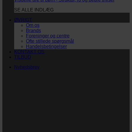
SE ALLE INDLÆG
ØVRIGT
Om os
Brands
Foreninger og centre
Ofte stillede spørgsmål
Handelsbetingelser
KONTAKT OS
TILBUD
Nyhedsbrev
Vi vil blive så glade! ❤
Ingen spam. Kun guldkorn, tips og inspiration til at
støtte dig og dit barn i en hverdag med briller
og/eller klap.