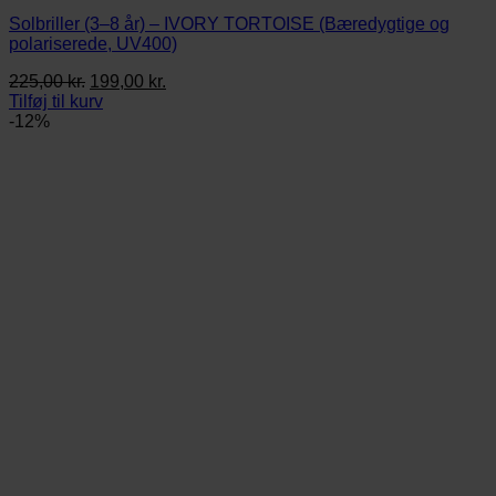
Solbriller (3–8 år) – IVORY TORTOISE (Bæredygtige og
polariserede, UV400)
Den
Den
225,00
kr.
199,00
kr.
oprindelige
aktuelle
Tilføj til kurv
pris
pris
-12%
var:
er:
225,00 kr..
199,00 kr..