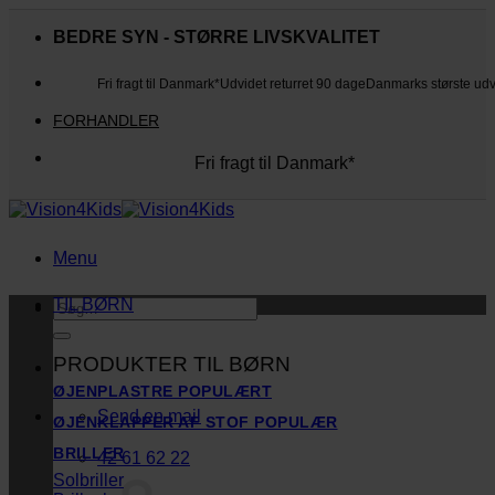
Fortsæt
til
BEDRE SYN - STØRRE LIVSKVALITET
indhold
Fri fragt til Danmark*
Udvidet returret 90 dage
Danmarks største ud
FORHANDLER
Fri fragt til Danmark*
Danmarks største udvalg
Udvidet returret 90 dage
Kunderne elsker os
Menu
TIL BØRN
Søg
efter:
PRODUKTER TIL BØRN
ØJENPLASTRE
Send en mail
ØJENKLAPPER AF STOF
BRILLER
42 61 62 22
Solbriller