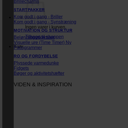
Brillecharms
STARTPAKKER
Kom godt i gang - Briller
Kom godt i gang - Synstræning
Ingen varer i kurven.
MOTIVATION OG STRUKTUR
Tilbage til shoppen
Belønningsskemaer
Visuelle ure (Time Timer)
Kurv
Piktogrammer
RO OG FORDYBELSE
Plyssede varmedunke
Fidgets
Bøger og aktivitetshæfter
VIDEN & INSPIRATION