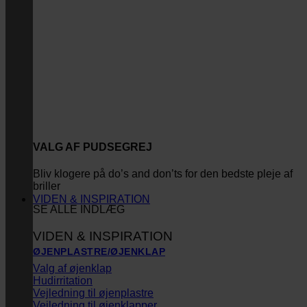
VALG AF PUDSEGREJ
Bliv klogere på do’s and don’ts for den bedste pleje af
briller
VIDEN & INSPIRATION
SE ALLE INDLÆG
VIDEN & INSPIRATION
ØJENPLASTRE/ØJENKLAP
Valg af øjenklap
Hudirritation
Vejledning til øjenplastre
Vejledning til øjenklapper