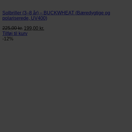
Solbriller (3–8 år) – BUCKWHEAT (Bæredygtige og
polariserede, UV400)
Den
Den
225,00
kr.
199,00
kr.
oprindelige
aktuelle
Tilføj til kurv
pris
pris
-12%
var:
er:
225,00 kr..
199,00 kr..