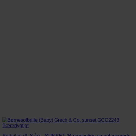
Solbriller (3–8 år) – SUNSET (Bæredygtige og polariserede,