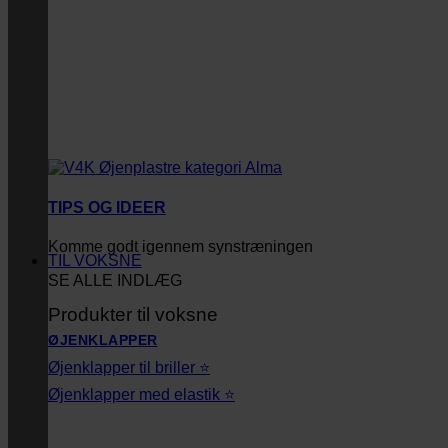
TIPS OG IDEER
Komme godt igennem synstræningen
TIL VOKSNE
SE ALLE INDLÆG
Produkter til voksne
ØJENKLAPPER
Øjenklapper til briller ⭐
Øjenklapper med elastik ⭐