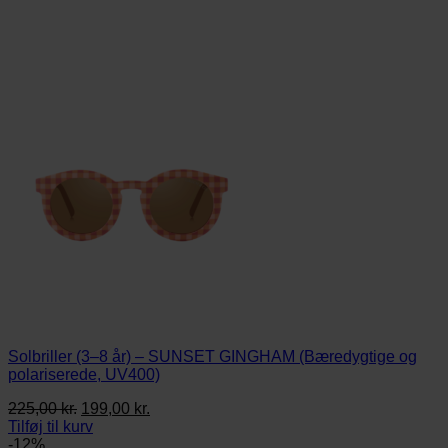
Solbriller (3–8 år) – SUNSET GINGHAM (Bæredygtige og
polariserede, UV400)
Den
Den
225,00
kr.
199,00
kr.
oprindelige
aktuelle
Tilføj til kurv
pris
pris
-12%