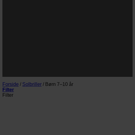
Navn
Navn
E-
Email
mail
JA TAK!
*Jeg godkender privatlivspolitik og tilmelder mig
nyhedsbrevet.
Forside
/
Solbriller
/
Børn 7–10 år
Filter
Filter