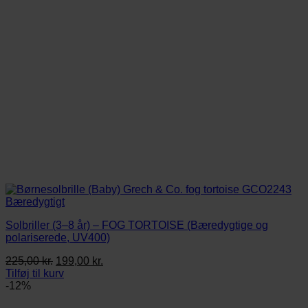
Solbriller (3–8 år) – FOG TORTOISE (Bæredygtige og
polariserede, UV400)
Den
Den
225,00
kr.
199,00
kr.
oprindelige
aktuelle
Tilføj til kurv
pris
pris
-12%
var:
er: