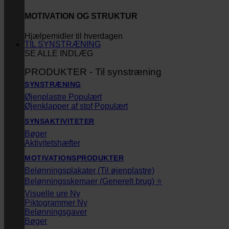
MOTIVATION OG STRUKTUR
Hjælpemidler til hverdagen
TIL SYNSTRÆNING
SE ALLE INDLÆG
PRODUKTER - Til synstræning
SYNSTRÆNING
Øjenplastre
Øjenklapper af stof
SYNSAKTIVITETER
Bøger
Aktivitetshæfter
MOTIVATIONSPRODUKTER
Belønningsplakater (Til øjenplastre)
Belønningsskemaer (Generelt brug) ⭐
Visuelle ure
Piktogrammer
Belønningsgaver
Bøger