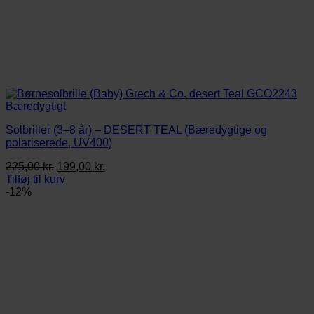
Solbriller (3–8 år) – DESERT TEAL (Bæredygtige og
polariserede, UV400)
Den
Den
225,00
kr.
199,00
kr.
oprindelige
aktuelle
Tilføj til kurv
pris
pris
-12%
var:
er:
225,00 kr..
199,00 kr..