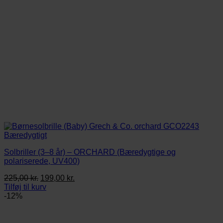
Solbriller (3–8 år) – ORCHARD (Bæredygtige og
polariserede, UV400)
Den
Den
225,00
kr.
199,00
kr.
oprindelige
aktuelle
Tilføj til kurv
pris
pris
-12%
var:
er:
225,00 kr..
199,00 kr..