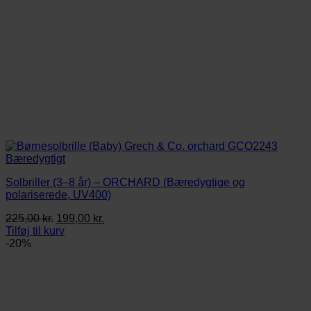
Solbriller (3–8 år) – ORCHARD (Bæredygtige og
polariserede, UV400)
Den
Den
225,00
kr.
199,00
kr.
oprindelige
aktuelle
Tilføj til kurv
pris
pris
-20%
var:
er:
225,00 kr..
199,00 kr..