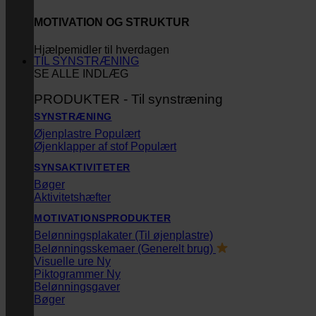
MOTIVATION OG STRUKTUR
Hjælpemidler til hverdagen
TIL SYNSTRÆNING
SE ALLE INDLÆG
PRODUKTER - Til synstræning
SYNSTRÆNING
Øjenplastre
Øjenklapper af stof
SYNSAKTIVITETER
Bøger
Aktivitetshæfter
MOTIVATIONSPRODUKTER
Belønningsplakater (Til øjenplastre)
Belønningsskemaer (Generelt brug)
Visuelle ure
Piktogrammer
Belønningsgaver
Bøger