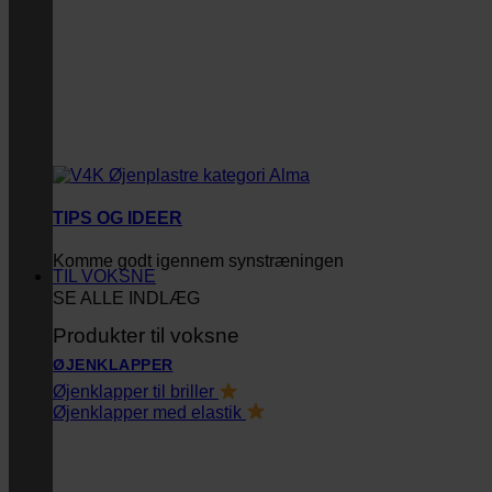
TIPS OG IDEER
Komme godt igennem synstræningen
TIL VOKSNE
SE ALLE INDLÆG
Produkter til voksne
ØJENKLAPPER
Øjenklapper til briller
Øjenklapper med elastik