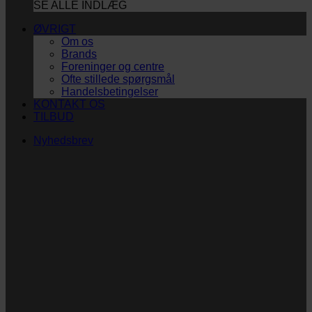
SE ALLE INDLÆG
ØVRIGT
Om os
Brands
Foreninger og centre
Ofte stillede spørgsmål
Handelsbetingelser
KONTAKT OS
TILBUD
Nyhedsbrev
Vi vil blive så glade!
Ingen spam. Kun guldkorn, tips og inspiration til at
støtte dig og dit barn i en hverdag med briller
og/eller klap.
Navn