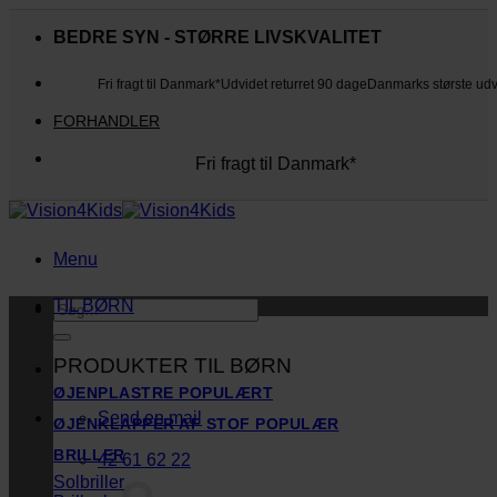
Fortsæt
til
BEDRE SYN - STØRRE LIVSKVALITET
indhold
Fri fragt til Danmark*
Udvidet returret 90 dage
Danmarks største ud
FORHANDLER
Fri fragt til Danmark*
Danmarks største udvalg
Udvidet returret 90 dage
Kunderne elsker os
Menu
TIL BØRN
Søg
efter:
PRODUKTER TIL BØRN
ØJENPLASTRE
Send en mail
ØJENKLAPPER AF STOF
BRILLER
42 61 62 22
Solbriller