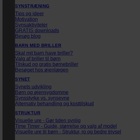
SYNSTRÆNING
Tips og ideer
Motivation
Synsaktiviteter
GRATIS downloads
Besøg blog
BARN MED BRILLER
Skal mit barn have briller?
Valg af briller til børn
Tilskud og gratis børnebriller
Besøget hos øjenlægen
SYNET
Synets udvikling
Børn og øjensygdomme
Synsstyrke vs. synsevne
Alternativ behandling og kosttilskud
STRUKTUR
Visuelle ure - Gør tiden synlig
Time Timer - Guide, størrelse og valg af model
Visuelle ure til børn - Struktur, ro og bedre trivsel