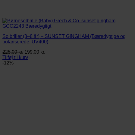
Solbriller (3–8 år) – SUNSET GINGHAM (Bæredygtige og
polariserede, UV400)
Den
Den
225,00
kr.
199,00
kr.
oprindelige
aktuelle
Tilføj til kurv
pris
pris
-12%
var:
er:
225,00 kr..
199,00 kr..