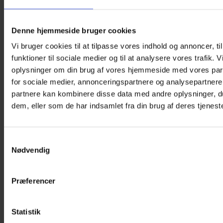
godt skærmet – selv i skarpt sollys. Brillerne er desuden RX-
kompatible, så optikeren kan tilpasse dem til barnets styrke,
hvis der er behov.
Denne hjemmeside bruger cookies
Varianter
Vi bruger cookies til at tilpasse vores indhold og annoncer, til
funktioner til sociale medier og til at analysere vores trafik. 
Shiny White
Shiny Dark Blue
oplysninger om din brug af vores hjemmeside med vores par
Shiny Black
for sociale medier, annonceringspartnere og analysepartnere
partnere kan kombinere disse data med andre oplysninger, du
Specifikationer:
dem, eller som de har indsamlet fra din brug af deres tjeneste
Alder:
7–10 år
Stel:
Base 8, bredde 57 mm, dybde 41,5 mm, næsebro
15 mm, stænger 112 mm
Stænger:
125 mm, med gummiindsatser for bedre greb
Samtykkevalg
Velegnet til:
Lifestyle, Outdoor, Ski
Nødvendig
Om Cébé
Cébé er et fransk brand med rødder tilbage til 1892 og en
Præferencer
lang historie inden for sports- og outdoorbriller. Kendt for
deres innovative design og høje kvalitet, har Cébé
specialiseret sig i at kombinere avanceret linseteknologi med
komfort og funktionalitet. Uanset om det er på bjerget, i byen
Statistik
eller på vandet, leverer Cébé briller, der er skabt til eventyr.