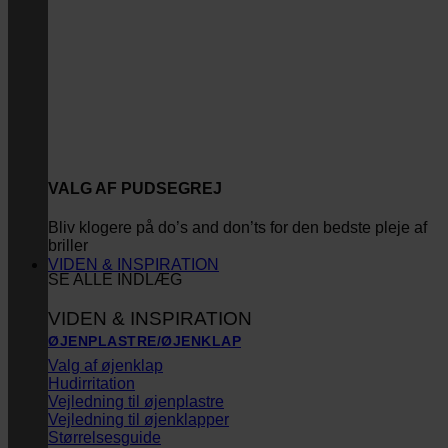
VALG AF PUDSEGREJ
Bliv klogere på do’s and don’ts for den bedste pleje af
briller
VIDEN & INSPIRATION
SE ALLE INDLÆG
VIDEN & INSPIRATION
ØJENPLASTRE/ØJENKLAP
Valg af øjenklap
Hudirritation
Vejledning til øjenplastre
Vejledning til øjenklapper
Størrelsesguide