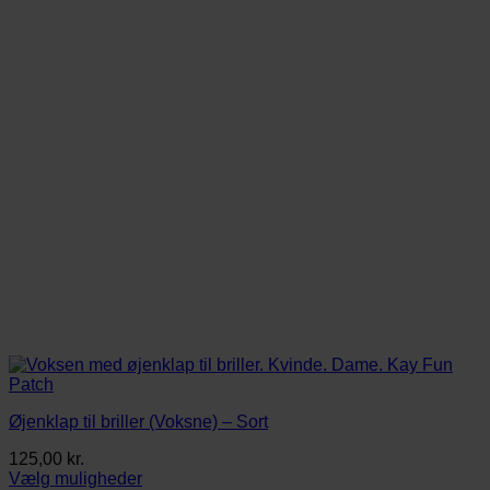
kan
vælges
på
varesiden
Øjenklap til briller (Voksne) – Sort
125,00
kr.
Vælg muligheder