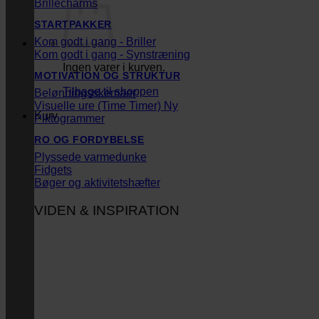
Brillecharms
STARTPAKKER
Kom godt i gang - Briller
Kom godt i gang - Synstræning
Ingen varer i kurven.
MOTIVATION OG STRUKTUR
Tilbage til shoppen
Belønningsskemaer
Visuelle ure (Time Timer)
Kurv
Piktogrammer
RO OG FORDYBELSE
Plyssede varmedunke
Fidgets
Bøger og aktivitetshæfter
VIDEN & INSPIRATION