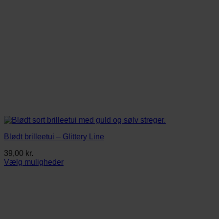
Blødt brilleetui – Glittery Line
39,00
kr.
Vælg muligheder
Dette
vare
har
flere
varianter.
Mulighederne