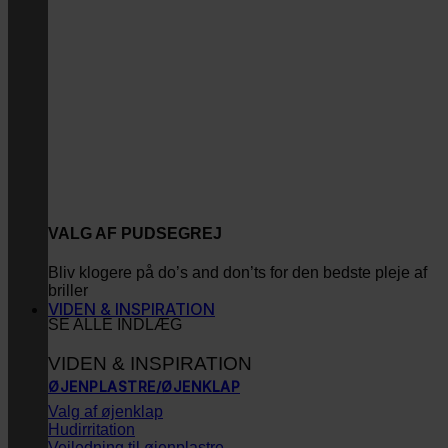
VALG AF PUDSEGREJ
Bliv klogere på do’s and don’ts for den bedste pleje af
briller
VIDEN & INSPIRATION
SE ALLE INDLÆG
VIDEN & INSPIRATION
ØJENPLASTRE/ØJENKLAP
Valg af øjenklap
Hudirritation
Vejledning til øjenplastre