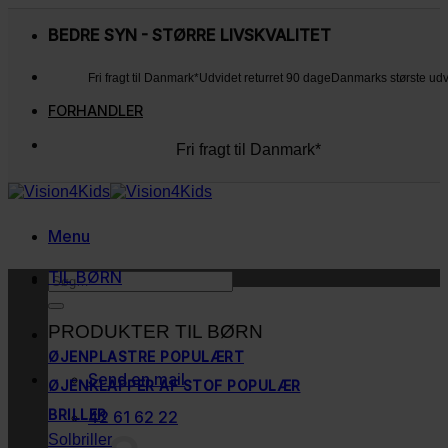
Fortsæt
til
BEDRE SYN - STØRRE LIVSKVALITET
indhold
Fri fragt til Danmark*
Udvidet returret 90 dage
Danmarks største ud
FORHANDLER
Fri fragt til Danmark*
Udvidet returret 90 dage
Danmarks største udvalg
Kunderne elsker os
Menu
TIL BØRN
Søg
efter:
PRODUKTER TIL BØRN
ØJENPLASTRE
Send en mail
ØJENKLAPPER AF STOF
BRILLER
42 61 62 22
Solbriller