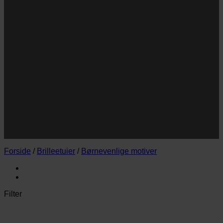
Navn
Navn
E-
Email
mail
JA TAK!
*Jeg godkender privatlivspolitik og tilmelder mig
nyhedsbrevet.
Forside
/
Brilleetuier
/
Børnevenlige motiver
Filter