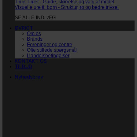
Time Timer - Guide, størrelse og valg af model
Visuelle ure til børn - Struktur, ro og bedre trivsel
SE ALLE INDLÆG
ØVRIGT
Om os
Brands
Foreninger og centre
Ofte stillede spørgsmål
Handelsbetingelser
KONTAKT OS
TILBUD
Nyhedsbrev
Vi vil blive så glade! ❤
Ingen spam. Kun guldkorn, tips og inspiration til at
støtte dig og dit barn i en hverdag med briller
og/eller klap.