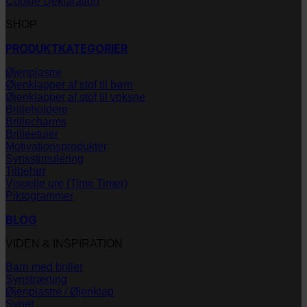
Cookie Deklaration
SHOP
PRODUKTKATEGORIER
Øjenplastre
Øjenklapper af stof til børn
Øjenklapper af stof til voksne
Brilleholdere
Brillecharms
Brilleetuier
Motivationsprodukter
Synsstimulering
Tilbehør
Visuelle ure (Time Timer)
Piktogrammer
BLOG
VIDEN & INSPIRATION
Barn med briller
Synstræning
Øjenplastre / Øjenklap
Synet