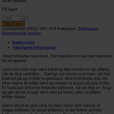
fra en gepard.
var:
er:
79,00 kr..
69,00 kr..
På lager
Brilleetui
–
Tilføj til kurv
Gepard
Varenummer (SKU):
VKC-014
Kategorier:
Brilleetuier
,
antal
Børnevenlige motiver
Beskrivelse
Yderligere information
Smart brilleetui med hank. Det forestiller en kat med mønstret
fra en gepard.
Livet som brille kan være hårdt og ikke mindst en dyr affære,
når de skal udskiftes… Særligt, når ejeren er et barn, der har
fuldt fart på og til tider er glemsom. Med et brilleetui kan det
blive lettere for både børn og voksne at passe på sine briller.
Et hardcase brilleetui beskytter brillerne, når de ikke er i brug
og gør det let at tage dem med på farten uden at påføre
brillen skade.
Gøres det til en god vane for børn såvel som voksne at
lægge brillerne i et smart brilleetui, er det lettere at finde