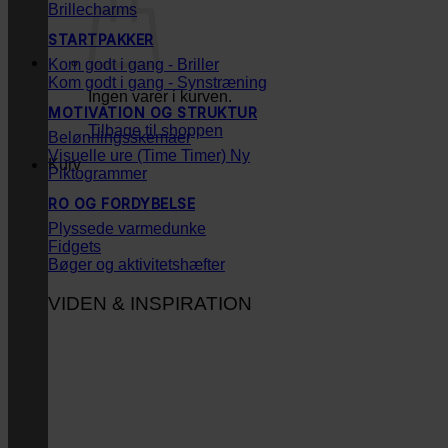
Brillecharms
STARTPAKKER
Kom godt i gang - Briller
Kom godt i gang - Synstræning
Ingen varer i kurven.
MOTIVATION OG STRUKTUR
Tilbage til shoppen
Belønningsskemaer
Visuelle ure (Time Timer)
Kurv
Piktogrammer
RO OG FORDYBELSE
Plyssede varmedunke
Fidgets
Bøger og aktivitetshæfter
VIDEN & INSPIRATION