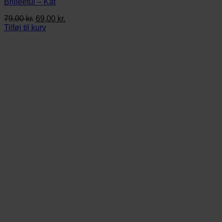
Brilleetui – Kat
Den
Den
79,00
kr.
69,00
kr.
oprindelige
aktuelle
Tilføj til kurv
pris
pris
var:
er:
79,00 kr..
69,00 kr..