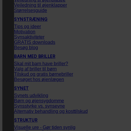
Vejledning til øjenklapper
Størrelsesguide
SYNSTRÆNING
Tips og ideer
Motivation
Synsaktiviteter
GRATIS downloads
Besøg blog
BARN MED BRILLER
Skal mit barn have briller?
Valg af briller til børn
Tilskud og gratis børnebriller
Besøget hos øjenlægen
SYNET
Synets udvikling
Børn og øjensygdomme
Synsstyrke vs. synsevne
Alternativ behandling og kosttilskud
STRUKTUR
Visuelle ure - Gør tiden synlig