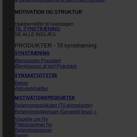
MOTIVATION OG STRUKTUR
Hjælpemidler til hverdagen
TIL SYNSTRÆNING
SE ALLE INDLÆG
PRODUKTER - Til synstræning
SYNSTRÆNING
Øjenplastre
Øjenklapper af stof
SYNSAKTIVITETER
Bøger
Aktivitetshæfter
MOTIVATIONSPRODUKTER
Belønningsplakater (Til øjenplastre)
Belønningsskemaer (Generelt brug) ⭐
Visuelle ure
Piktogrammer
Belønningsgaver
Bøger