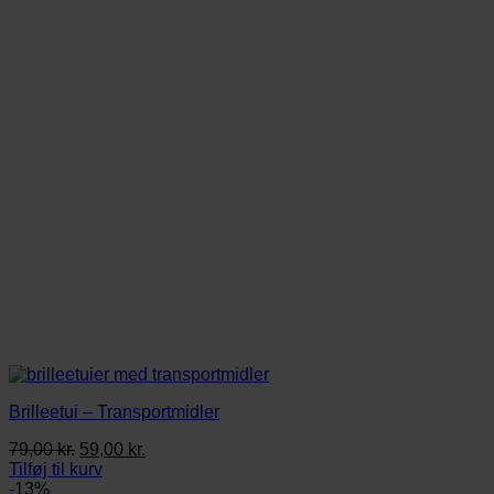
Brilleetui – Transportmidler
Den
Den
79,00
kr.
59,00
kr.
oprindelige
aktuelle
Tilføj til kurv
pris
pris
-13%