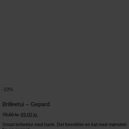
-13%
Brilleetui – Gepard
Den
Den
79,00
kr.
69,00
kr.
oprindelige
aktuelle
Smart brilleetui med hank. Det forestiller en kat med mønstret
pris
pris