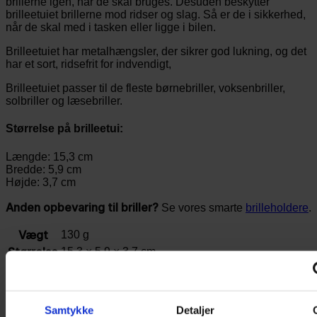
brillerne igen, når de skal bruges. Desuden beskytter
brilleetuiet brillerne mod ridser og slag. Så er de i sikkerhed,
når de skal med i tasken eller ligge i bilen.
Brilleetuiet har metalhængsler, der sikrer god lukning, og det
har et sort, ridsefrit for indvendigt,
Brilleetuiet passer til de fleste børnebriller, voksenbriller,
solbriller og læsebriller.
Størrelse på brilleetui:
Længde: 15,3 cm
Bredde: 5,9 cm
Højde: 3,7 cm
Anden opbevaring til briller?
Se vores smarte
brilleholdere
.
Vægt
130 g
Størrelse
15,3 × 5,9 × 3,7 cm
Relaterede varer
Samtykke
Detaljer