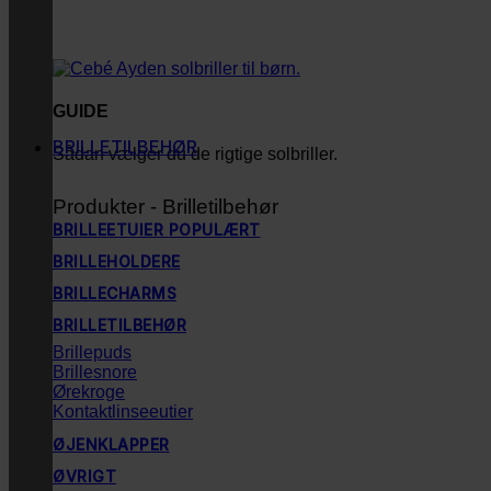
GUIDE
BRILLETILBEHØR
Sådan vælger du de rigtige solbriller.
Produkter - Brilletilbehør
BRILLEETUIER
BRILLEHOLDERE
BRILLECHARMS
BRILLETILBEHØR
Brillepuds
Brillesnore
Ørekroge
Kontaktlinseeutier
ØJENKLAPPER
ØVRIGT