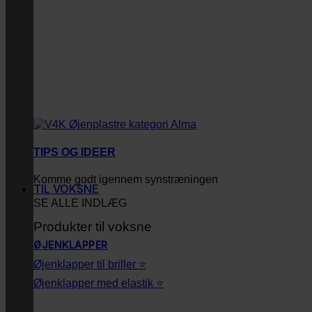
TIPS OG IDEER
Komme godt igennem synstræningen
TIL VOKSNE
SE ALLE INDLÆG
Produkter til voksne
ØJENKLAPPER
Øjenklapper til briller ⭐
Øjenklapper med elastik ⭐