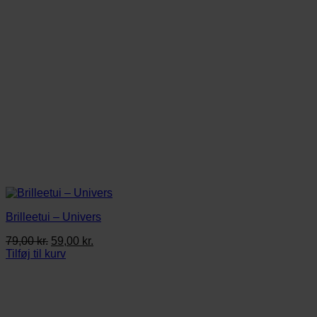
Brilleetui – Univers
Den
Den
79,00
kr.
59,00
kr.
oprindelige
aktuelle
Tilføj til kurv
pris
pris
var:
er:
79,00 kr..
59,00 kr..