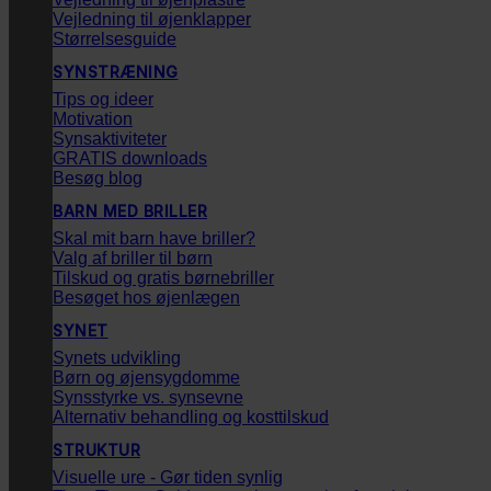
Vejledning til øjenklapper
Størrelsesguide
SYNSTRÆNING
Tips og ideer
Motivation
Synsaktiviteter
GRATIS downloads
Besøg blog
BARN MED BRILLER
Skal mit barn have briller?
Valg af briller til børn
Tilskud og gratis børnebriller
Besøget hos øjenlægen
SYNET
Synets udvikling
Børn og øjensygdomme
Synsstyrke vs. synsevne
Alternativ behandling og kosttilskud
STRUKTUR
Visuelle ure - Gør tiden synlig