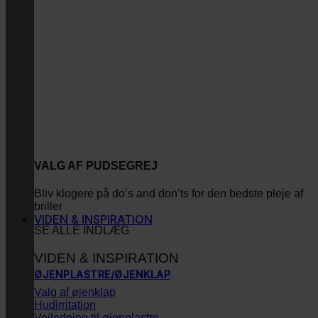
VALG AF PUDSEGREJ
Bliv klogere på do’s and don’ts for den bedste pleje af
briller
VIDEN & INSPIRATION
SE ALLE INDLÆG
VIDEN & INSPIRATION
ØJENPLASTRE/ØJENKLAP
Valg af øjenklap
Hudirritation
Vejledning til øjenplastre