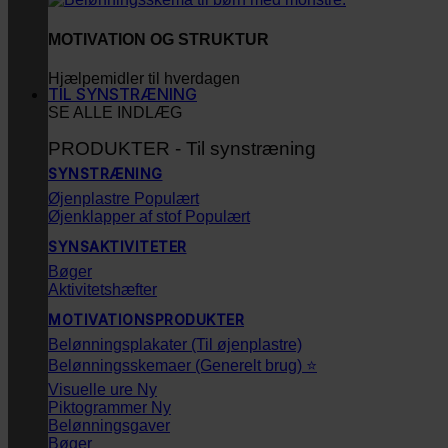
MOTIVATION OG STRUKTUR
Hjælpemidler til hverdagen
TIL SYNSTRÆNING
SE ALLE INDLÆG
PRODUKTER - Til synstræning
SYNSTRÆNING
Øjenplastre
Øjenklapper af stof
SYNSAKTIVITETER
Bøger
Aktivitetshæfter
MOTIVATIONSPRODUKTER
Belønningsplakater (Til øjenplastre)
Belønningsskemaer (Generelt brug) ⭐
Visuelle ure
Piktogrammer
Belønningsgaver
Bøger