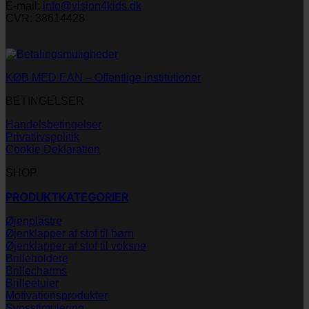
E-mail:
info@vision4kids.dk
CVR: 38614428
KØB MED EAN – Offentlige institutioner
BETINGELSER
Handelsbetingelser
Privatlivspolitik
Cookie Deklaration
SHOP
PRODUKTKATEGORIER
Øjenplastre
Øjenklapper af stof til børn
Øjenklapper af stof til voksne
Brilleholdere
Brillecharms
Brilleetuier
Motivationsprodukter
Synsstimulering