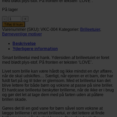
med blødt plys-stof. På fronten er teksten ‘LOVE’.
var:
er:
79,00 kr..
69,00 kr..
På lager
Brilleetui
–
Tilføj til kurv
LOVE
Varenummer (SKU):
VKC-004
Kategorier:
Brilleetuier
,
antal
Børnevenlige motiver
Beskrivelse
Yderligere information
Smart brilleetui med hank. Ydersiden af brilleetuiet er foret
med blødt plys-stof. På fronten er teksten ‘LOVE’.
Livet som brille kan være hårdt og ikke mindst en dyr affære,
når de skal udskiftes… Særligt, når ejeren er et barn, der har
fuldt fart på og til tider er glemsom. Med et brilleetui kan det
blive lettere for både børn og voksne at passe på sine briller.
Et hardcase brilleetui beskytter brillerne, når de ikke er i brug
og gør det let at tage dem med på farten uden at påføre
brillen skade.
Gøres det til en god vane for børn såvel som voksne at
lægge brillerne i et smart brilleetui, er det lettere at finde