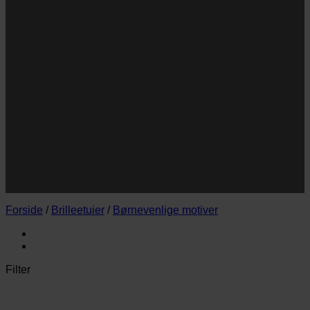
Navn
Navn
E-
Email
mail
JA TAK!
*Jeg godkender privatlivspolitik og tilmelder mig
nyhedsbrevet.
Forside
/
Brilleetuier
/
Børnevenlige motiver
Filter