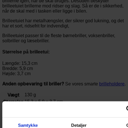
brillerne igen, når de skal bruges. Desuden beskytter
brilleetuiet brillerne mod ridser og slag. Så er de i sikkerhed,
når de skal med i tasken eller ligge i bilen.
Brilleetuiet har metalhængsler, der sikrer god lukning, og det
har et sort, ridsefrit for indvendigt,
Brilleetuiet passer til de fleste børnebriller, voksenbriller,
solbriller og læsebriller.
Størrelse på brilleetui:
Længde: 15,3 cm
Bredde: 5,9 cm
Højde: 3,7 cm
Anden opbevaring til briller?
Se vores smarte
brilleholdere
.
Vægt
130 g
Størrelse
15,3 × 5,9 × 3,7 cm
Relaterede varer
Samtykke
Detaljer