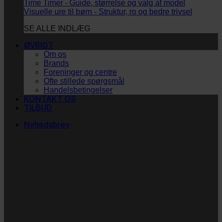
Time Timer - Guide, størrelse og valg af model
Visuelle ure til børn - Struktur, ro og bedre trivsel
SE ALLE INDLÆG
ØVRIGT
Om os
Brands
Foreninger og centre
Ofte stillede spørgsmål
Handelsbetingelser
KONTAKT OS
TILBUD
Nyhedsbrev
Vi vil blive så glade! ❤
Ingen spam. Kun guldkorn, tips og inspiration til at
støtte dig og dit barn i en hverdag med briller
og/eller klap.