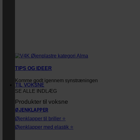
TIPS OG IDEER
Komme godt igennem synstræningen
TIL VOKSNE
SE ALLE INDLÆG
Produkter til voksne
ØJENKLAPPER
Øjenklapper til briller ⭐
Øjenklapper med elastik ⭐