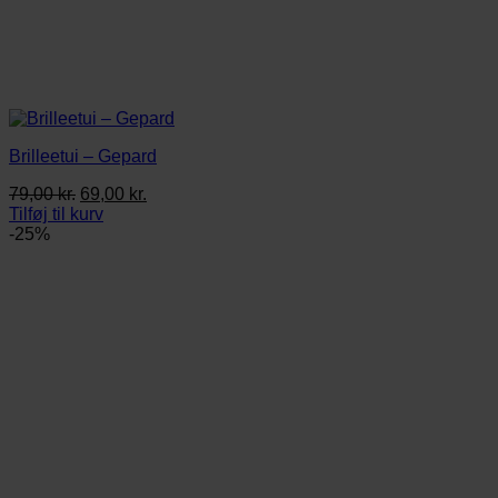
Brilleetui – Gepard
Den
Den
79,00
kr.
69,00
kr.
oprindelige
aktuelle
Tilføj til kurv
pris
pris
-25%
var:
er:
79,00 kr..
69,00 kr..