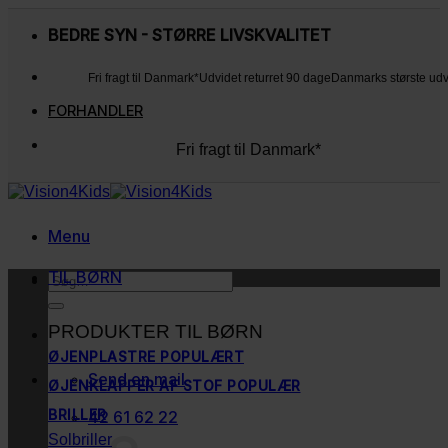
Fortsæt
til
BEDRE SYN - STØRRE LIVSKVALITET
indhold
Fri fragt til Danmark*
Udvidet returret 90 dage
Danmarks største ud
FORHANDLER
Fri fragt til Danmark*
Udvidet returret 90 dage
Danmarks største udvalg
Kunderne elsker os
Menu
TIL BØRN
Søg
efter:
PRODUKTER TIL BØRN
ØJENPLASTRE
Send en mail
ØJENKLAPPER AF STOF
BRILLER
42 61 62 22
Solbriller