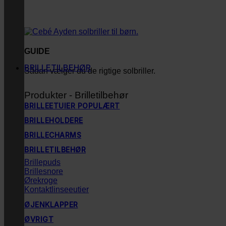
GUIDE
BRILLETILBEHØR
Sådan vælger du de rigtige solbriller.
Produkter - Brilletilbehør
BRILLEETUIER
BRILLEHOLDERE
BRILLECHARMS
BRILLETILBEHØR
Brillepuds
Brillesnore
Ørekroge
Kontaktlinseeutier
ØJENKLAPPER
ØVRIGT