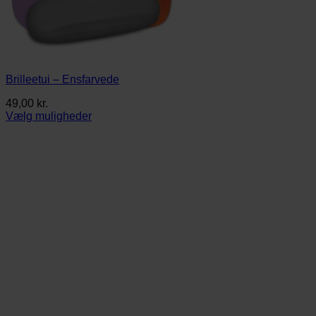
Brilleetui – Ensfarvede
49,00
kr.
Vælg muligheder
Dette
vare
har
flere
varianter.
Mulighederne
kan
vælges
på
varesiden