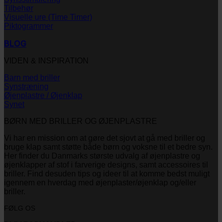
Tilbehør
Visuelle ure (Time Timer)
Piktogrammer
BLOG
VIDEN & INSPIRATION
Barn med briller
Synstræning
Øjenplastre / Øjenklap
Synet
BØRN MED BRILLER OG ØJENPLASTRE
Vi har en mission om at gøre det sjovt at gå med briller og
bruge klap samt støtte både børn og voksne til et bedre syn.
Her finder du Danmarks største udvalg af øjenplastre og
øjenklapper af stof i farverige designs, samt accessoires til
briller. Find desuden tips og ideer til at komme bedst muligt
igennem en hverdag med øjenplaster/øjenklap og/eller
briller.
FØLG OS