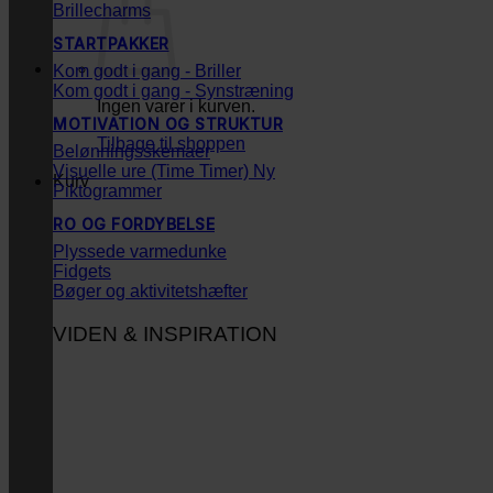
Brillecharms
STARTPAKKER
Kom godt i gang - Briller
Kom godt i gang - Synstræning
Ingen varer i kurven.
MOTIVATION OG STRUKTUR
Tilbage til shoppen
Belønningsskemaer
Visuelle ure (Time Timer)
Kurv
Piktogrammer
RO OG FORDYBELSE
Plyssede varmedunke
Fidgets
Bøger og aktivitetshæfter
VIDEN & INSPIRATION