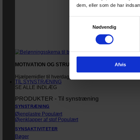
dem, eller som de har indsaml
Samtykkevalg
Nødvendig
Afvis
MOTIVATION OG STRUKTUR
Hjælpemidler til hverdagen
TIL SYNSTRÆNING
SE ALLE INDLÆG
PRODUKTER - Til synstræning
SYNSTRÆNING
Øjenplastre
Øjenklapper af stof
SYNSAKTIVITETER
Bøger