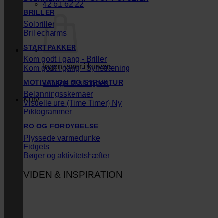
42 61 62 22
BRILLER
Solbriller
Brillecharms
STARTPAKKER
Kom godt i gang - Briller
Ingen varer i kurven.
Kom godt i gang - Synstræning
MOTIVATION OG STRUKTUR
Tilbage til shoppen
Belønningsskemaer
Kurv
Visuelle ure (Time Timer)
Piktogrammer
RO OG FORDYBELSE
Plyssede varmedunke
Fidgets
Bøger og aktivitetshæfter
VIDEN & INSPIRATION