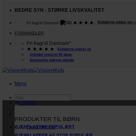
Fortsæt
til
BEDRE SYN - STØRRE LIVSKVALITET
indhold
Kunderne elsker os
Fri fragt til Danmark*
Ud
FORHANDLER
Fri fragt til Danmark*
Kunderne elsker os
Udvidet returret 90 dage
Danmarks største udvalg
Menu
Søg
efter:
TIL BØRN
PRODUKTER TIL BØRN
ØJENPLASTRE
Send en mail
ØJENKLAPPER AF STOF