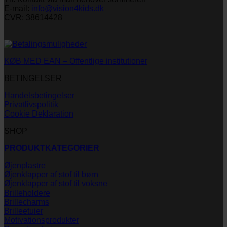
E-mail:
info@vision4kids.dk
CVR: 38614428
KØB MED EAN – Offentlige institutioner
BETINGELSER
Handelsbetingelser
Privatlivspolitik
Cookie Deklaration
SHOP
PRODUKTKATEGORIER
Øjenplastre
Øjenklapper af stof til børn
Øjenklapper af stof til voksne
Brilleholdere
Brillecharms
Brilleetuier
Motivationsprodukter