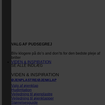
VALG AF PUDSEGREJ
Bliv klogere på do’s and don’ts for den bedste pleje af
briller
VIDEN & INSPIRATION
SE ALLE INDLÆG
VIDEN & INSPIRATION
ØJENPLASTRE/ØJENKLAP
Valg af øjenklap
Hudirritation
Vejledning til øjenplastre
Vejledning til øjenklapper
Størrelsesguide