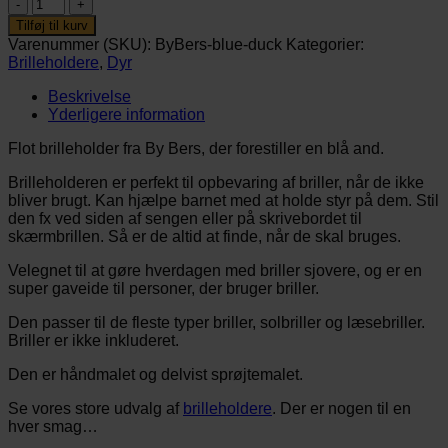
Brilleholder
–
Tilføj til kurv
And
Varenummer (SKU):
ByBers-blue-duck
Kategorier:
(Blå)
Brilleholdere
,
Dyr
antal
Beskrivelse
Yderligere information
Flot brilleholder fra By Bers, der forestiller en blå and.
Brilleholderen er perfekt til opbevaring af briller, når de ikke
bliver brugt. Kan hjælpe barnet med at holde styr på dem. Stil
den fx ved siden af sengen eller på skrivebordet til
skærmbrillen. Så er de altid at finde, når de skal bruges.
Velegnet til at gøre hverdagen med briller sjovere, og er en
super gaveide til personer, der bruger briller.
Den passer til de fleste typer briller, solbriller og læsebriller.
Briller er ikke inkluderet.
Den er håndmalet og delvist sprøjtemalet.
Se vores store udvalg af
brilleholdere
. Der er nogen til en
hver smag…