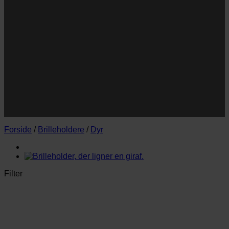
Navn
E-
Email
mail
JA TAK!
*Jeg godkender privatlivspolitik og tilmelder mig
nyhedsbrevet.
Forside
/
Brilleholdere
/
Dyr
Filter