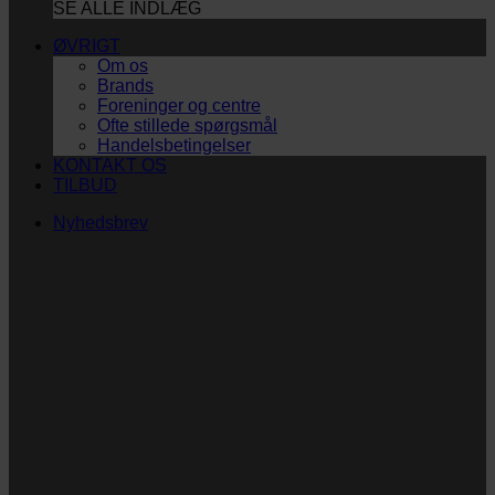
SE ALLE INDLÆG
ØVRIGT
Om os
Brands
Foreninger og centre
Ofte stillede spørgsmål
Handelsbetingelser
KONTAKT OS
TILBUD
Nyhedsbrev
Vi vil blive så glade!
Ingen spam. Kun guldkorn, tips og inspiration til at
støtte dig og dit barn i en hverdag med briller
og/eller klap.
Navn