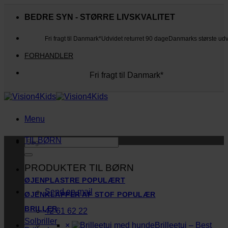
Fortsæt
til
BEDRE SYN - STØRRE LIVSKVALITET
indhold
Fri fragt til Danmark*
Udvidet returret 90 dage
Danmarks største ud
FORHANDLER
Fri fragt til Danmark*
Danmarks største udvalg
Udvidet returret 90 dage
Kunderne elsker os
Menu
TIL BØRN
Søg
efter:
PRODUKTER TIL BØRN
ØJENPLASTRE
Send en mail
ØJENKLAPPER AF STOF
BRILLER
42 61 62 22
Solbriller
×
Brilleetui – Best