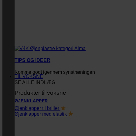
TIPS OG IDEER
Komme godt igennem synstræningen
TIL VOKSNE
SE ALLE INDLÆG
Produkter til voksne
ØJENKLAPPER
Øjenklapper til briller
Øjenklapper med elastik