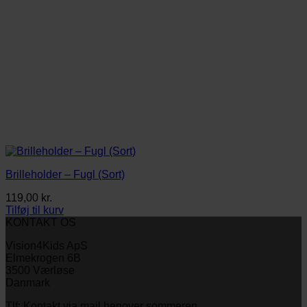
Brilleholder – Fugl (Sort)
119,00
kr.
Tilføj til kurv
KONTAKT OS
Vision4Kids ApS
Elmekrogen 6B
3500 Værløse
Danmark
Tlf: Kontakt via mail henover sommeren