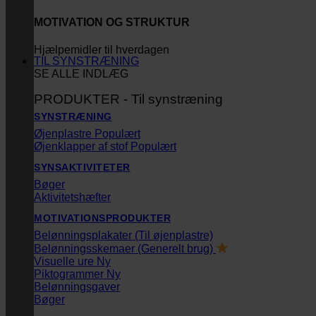
MOTIVATION OG STRUKTUR
Hjælpemidler til hverdagen
TIL SYNSTRÆNING
SE ALLE INDLÆG
PRODUKTER - Til synstræning
SYNSTRÆNING
Øjenplastre
Øjenklapper af stof
SYNSAKTIVITETER
Bøger
Aktivitetshæfter
MOTIVATIONSPRODUKTER
Belønningsplakater (Til øjenplastre)
Belønningsskemaer (Generelt brug)
Visuelle ure
Piktogrammer
Belønningsgaver
Bøger