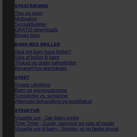
SYNSTRÆNING
Tips og ideer
Motivation
Synsaktiviteter
GRATIS downloads
Besøg blog
BARN MED BRILLER
Skal mit barn have briller?
Valg af briller til børn
Tilskud og gratis børnebriller
Besøget hos øjenlægen
SYNET
Synets udvikling
Børn og øjensygdomme
Synsstyrke vs. synsevne
Alternativ behandling og kosttilskud
STRUKTUR
Visuelle ure - Gør tiden synlig
Time Timer - Guide, størrelse og valg af model
Visuelle ure til børn - Struktur, ro og bedre trivsel