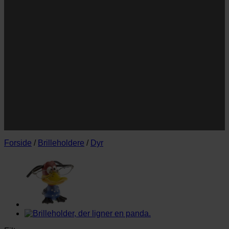
Navn
Navn
E-
Email
mail
JA TAK!
*Jeg godkender privatlivspolitik og tilmelder mig
nyhedsbrevet.
Forside
/
Brilleholdere
/
Dyr