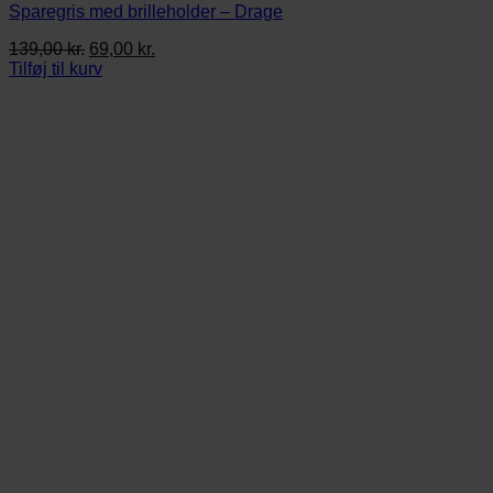
Sparegris med brilleholder – Drage
Den
Den
139,00
kr.
69,00
kr.
oprindelige
aktuelle
Tilføj til kurv
pris
pris
var:
er:
139,00 kr..
69,00 kr..