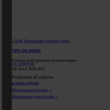
TIPS OG IDEER
Komme godt igennem synstræningen
TIL VOKSNE
SE ALLE INDLÆG
Produkter til voksne
ØJENKLAPPER
Øjenklapper til briller ⭐
Øjenklapper med elastik ⭐