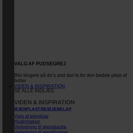
VALG AF PUDSEGREJ
Bliv klogere på do’s and don’ts for den bedste pleje af
briller
VIDEN & INSPIRATION
SE ALLE INDLÆG
VIDEN & INSPIRATION
ØJENPLASTRE/ØJENKLAP
Valg af øjenklap
Hudirritation
Vejledning til øjenplastre
Vejledning til øjenklapper