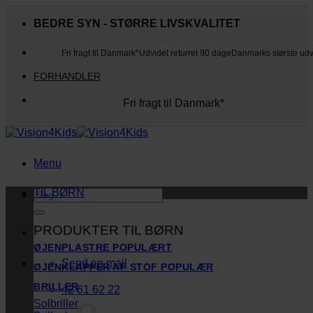
Fortsæt
til
BEDRE SYN - STØRRE LIVSKVALITET
indhold
Fri fragt til Danmark*
Udvidet returret 90 dage
Danmarks største ud
FORHANDLER
Fri fragt til Danmark*
Danmarks største udvalg
Udvidet returret 90 dage
Kunderne elsker os
Menu
TIL BØRN
Søg
efter:
PRODUKTER TIL BØRN
ØJENPLASTRE
Send en mail
ØJENKLAPPER AF STOF
BRILLER
42 61 62 22
Solbriller