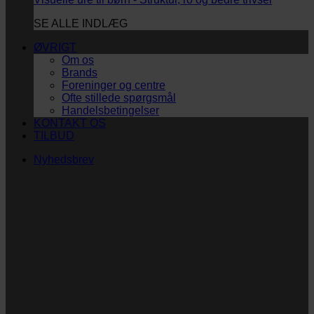
SE ALLE INDLÆG
ØVRIGT
Om os
Brands
Foreninger og centre
Ofte stillede spørgsmål
Handelsbetingelser
KONTAKT OS
TILBUD
Nyhedsbrev
Vi vil blive så glade! ❤
Ingen spam. Kun guldkorn, tips og inspiration til at
støtte dig og dit barn i en hverdag med briller
og/eller klap.