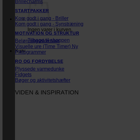
Brillecharms
STARTPAKKER
Kom godt i gang - Briller
Kom godt i gang - Synstræning
Ingen varer i kurven.
MOTIVATION OG STRUKTUR
Tilbage til shoppen
Belønningsskemaer
Visuelle ure (Time Timer)
Kurv
Piktogrammer
RO OG FORDYBELSE
Plyssede varmedunke
Fidgets
Bøger og aktivitetshæfter
VIDEN & INSPIRATION