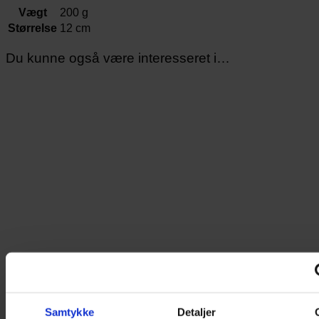
Vægt
200 g
Størrelse
12 cm
Du kunne også være interesseret i…
Samtykke
Detaljer