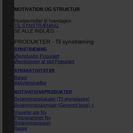
MOTIVATION OG STRUKTUR
Hjælpemidler til hverdagen
TIL SYNSTRÆNING
SE ALLE INDLÆG
PRODUKTER - Til synstræning
SYNSTRÆNING
Øjenplastre
Øjenklapper af stof
SYNSAKTIVITETER
Bøger
Aktivitetshæfter
MOTIVATIONSPRODUKTER
Belønningsplakater (Til øjenplastre)
Belønningsskemaer (Generelt brug) ⭐
Visuelle ure
Piktogrammer
Belønningsgaver
Bøger