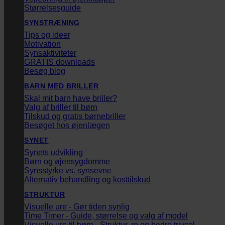
Størrelsesguide
SYNSTRÆNING
Tips og ideer
Motivation
Synsaktiviteter
GRATIS downloads
Besøg blog
BARN MED BRILLER
Skal mit barn have briller?
Valg af briller til børn
Tilskud og gratis børnebriller
Besøget hos øjenlægen
SYNET
Synets udvikling
Børn og øjensygdomme
Synsstyrke vs. synsevne
Alternativ behandling og kosttilskud
STRUKTUR
Visuelle ure - Gør tiden synlig
Time Timer - Guide, størrelse og valg af model
Visuelle ure til børn - Struktur, ro og bedre trivsel