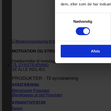
dem, eller som de har indsaml
Samtykkevalg
Nødvendig
Afvis
MOTIVATION OG STRUKTUR
Hjælpemidler til hverdagen
TIL SYNSTRÆNING
SE ALLE INDLÆG
PRODUKTER - Til synstræning
SYNSTRÆNING
Øjenplastre
Øjenklapper af stof
SYNSAKTIVITETER
Bøger