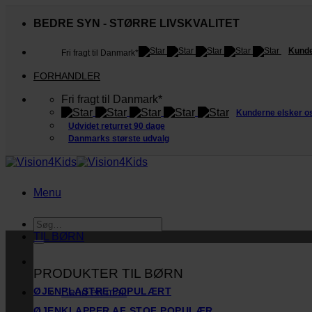
Fortsæt
til
BEDRE SYN - STØRRE LIVSKVALITET
indhold
Kunde
Fri fragt til Danmark*
FORHANDLER
Fri fragt til Danmark*
Kunderne elsker o
Udvidet returret 90 dage
Danmarks største udvalg
Menu
Søg
efter:
TIL BØRN
PRODUKTER TIL BØRN
ØJENPLASTRE
Send en mail
ØJENKLAPPER AF STOF