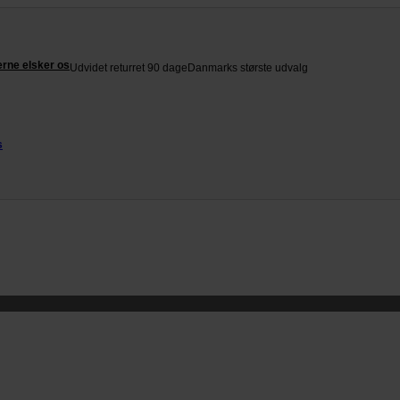
rne elsker os
Udvidet returret 90 dage
Danmarks største udvalg
s