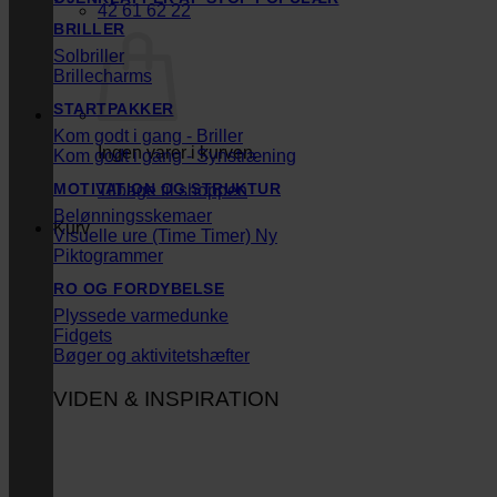
42 61 62 22
BRILLER
Solbriller
Brillecharms
STARTPAKKER
Kom godt i gang - Briller
Ingen varer i kurven.
Kom godt i gang - Synstræning
MOTIVATION OG STRUKTUR
Tilbage til shoppen
Belønningsskemaer
Kurv
Visuelle ure (Time Timer)
Piktogrammer
RO OG FORDYBELSE
Plyssede varmedunke
Fidgets
Bøger og aktivitetshæfter
VIDEN & INSPIRATION