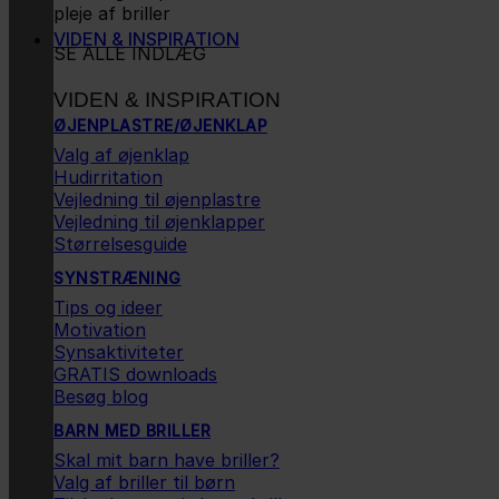
pleje af briller
VIDEN & INSPIRATION
SE ALLE INDLÆG
VIDEN & INSPIRATION
ØJENPLASTRE/ØJENKLAP
Valg af øjenklap
Hudirritation
Vejledning til øjenplastre
Vejledning til øjenklapper
Størrelsesguide
SYNSTRÆNING
Tips og ideer
Motivation
Synsaktiviteter
GRATIS downloads
Besøg blog
BARN MED BRILLER
Skal mit barn have briller?
Valg af briller til børn