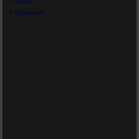
TILBUD
Nyhedsbrev
Vi vil blive så glade! ❤
Ingen spam. Kun guldkorn, tips og inspiration til at
støtte dig og dit barn i en hverdag med briller
og/eller klap.
Navn
Navn
Email
E-
mail
JA TAK!