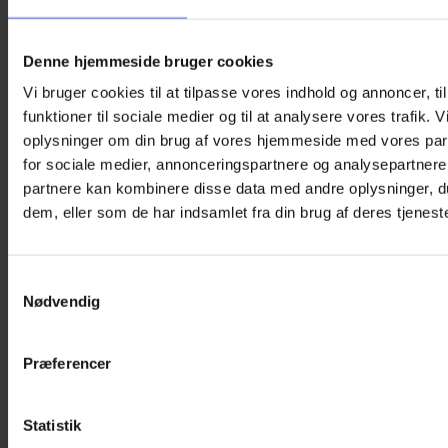
sikrer, at etuiet lukker sikkert, så du aldrig behøver at
frygte, at dine briller pludselig ligger løst et sted. Den
medfølgende mikrofiberklud har samme mønster som
Denne hjemmeside bruger cookies
etuiet printet på den ene side. Mikrofiberen sikrer
Vi bruger cookies til at tilpasse vores indhold og annoncer, til
ridsefri rengøring af brillerne, hvad enten solbriller,
funktioner til sociale medier og til at analysere vores trafik. 
læsebriller eller almindelige briller. Selv uden brug af
rengøringsmidler. Det kan maskinvaskes ved 60 grader
oplysninger om din brug af vores hjemmeside med vores par
og lufttørre.
for sociale medier, annonceringspartnere og analysepartnere
partnere kan kombinere disse data med andre oplysninger, du
Størrelse på brilleetui:
dem, eller som de har indsamlet fra din brug af deres tjeneste
Længde: 16 cm
Bredde: 6 cm
Højde: 3,5 cm
Samtykkevalg
Størrelse på mikrofiberklud:
Nødvendig
18 x 15 cm
Anden opbevaring til briller?
Se vores smarte
Præferencer
brilleholdere
.
Vægt
115 g
Statistik
Størrelse
16,5 × 6,5 × 3,5 cm