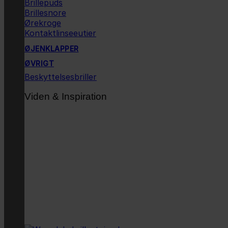
Brillepuds
Brillesnore
Ørekroge
Kontaktlinseeutier
ØJENKLAPPER
ØVRIGT
Beskyttelsesbriller
Viden & Inspiration