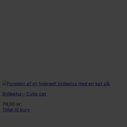
vælges
på
varesiden
Brilleetui – Cutie cat
79,00
kr.
Tilføj til kurv