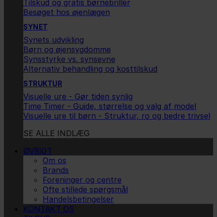
Tilskud og gratis børnebriller
Besøget hos øjenlægen
SYNET
Synets udvikling
Børn og øjensygdomme
Synsstyrke vs. synsevne
Alternativ behandling og kosttilskud
STRUKTUR
Visuelle ure - Gør tiden synlig
Time Timer - Guide, størrelse og valg af model
Visuelle ure til børn - Struktur, ro og bedre trivsel
SE ALLE INDLÆG
ØVRIGT
Om os
Brands
Foreninger og centre
Ofte stillede spørgsmål
Handelsbetingelser
KONTAKT OS