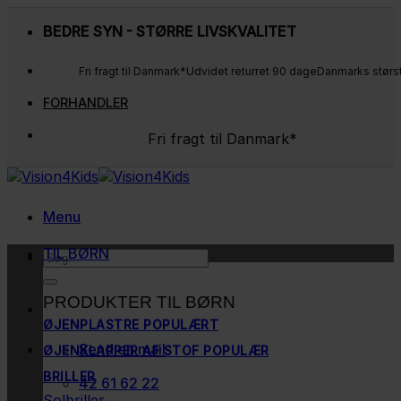
Fortsæt
BEDRE SYN - STØRRE LIVSKVALITET
til
indhold
Fri fragt til Danmark*
Udvidet returret 90 dage
Danmarks størs
FORHANDLER
Fri fragt til Danmark*
Udvidet returret 90 dage
Danmarks største udvalg
Kunderne elsker os
Menu
TIL BØRN
Søg
efter:
PRODUKTER TIL BØRN
ØJENPLASTRE
Send en mail
ØJENKLAPPER AF STOF
BRILLER
42 61 62 22
Solbriller