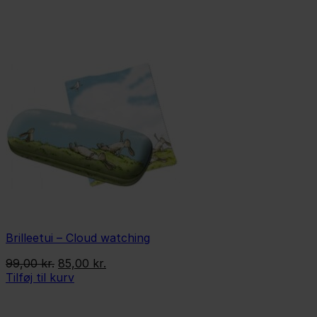
Brilleetui – Cloud watching
Den
Den
99,00
kr.
85,00
kr.
oprindelige
aktuelle
Tilføj til kurv
pris
pris
var:
er: