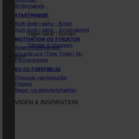
Brillecharms
STARTPAKKER
Kom godt i gang - Briller
Kom godt i gang - Synstræning
Ingen varer i kurven.
MOTIVATION OG STRUKTUR
Tilbage til shoppen
Belønningsskemaer
Visuelle ure (Time Timer)
Kurv
Piktogrammer
RO OG FORDYBELSE
Plyssede varmedunke
Fidgets
Bøger og aktivitetshæfter
VIDEN & INSPIRATION