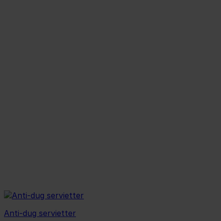
99,00 kr..
85,00 kr..
Anti-dug servietter