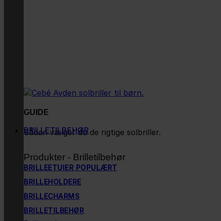
GUIDE
BRILLETILBEHØR
Sådan vælger du de rigtige solbriller.
Produkter - Brilletilbehør
BRILLEETUIER
BRILLEHOLDERE
BRILLECHARMS
BRILLETILBEHØR