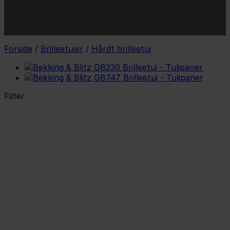
*Jeg godkender privatlivspolitik og tilmelder mig
nyhedsbrevet.
Forside
/
Brilleetuier
/
Hårdt brilleetui
Filter