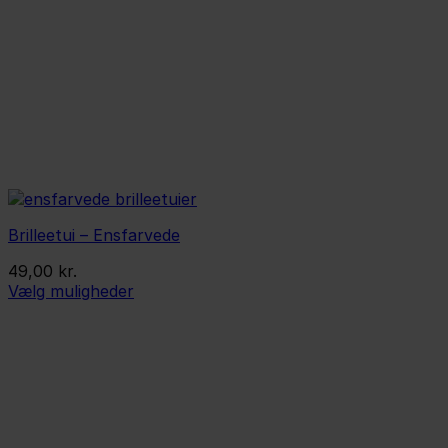
Brilleetui – Ensfarvede
49,00
kr.
Vælg muligheder
Dette
vare
har
flere
varianter.
Mulighederne
kan