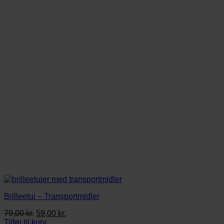
Brilleetui – Transportmidler
Den
Den
79,00
kr.
59,00
kr.
oprindelige
aktuelle
Tilføj til kurv