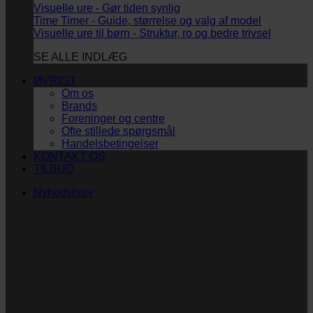
Visuelle ure - Gør tiden synlig
Time Timer - Guide, størrelse og valg af model
Visuelle ure til børn - Struktur, ro og bedre trivsel
SE ALLE INDLÆG
ØVRIGT
Om os
Brands
Foreninger og centre
Ofte stillede spørgsmål
Handelsbetingelser
KONTAKT OS
TILBUD
Nyhedsbrev
Vi vil blive så glade!
Ingen spam. Kun guldkorn, tips og inspiration til at
støtte dig og dit barn i en hverdag med briller
og/eller klap.