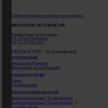
MOTIVATION OG STRUKTUR
Hjælpemidler til hverdagen
TIL SYNSTRÆNING
SE ALLE INDLÆG
PRODUKTER - Til synstræning
SYNSTRÆNING
Øjenplastre
Øjenklapper af stof
SYNSAKTIVITETER
Bøger
Aktivitetshæfter
MOTIVATIONSPRODUKTER
Belønningsplakater (Til øjenplastre)
Belønningsskemaer (Generelt brug)
Visuelle ure