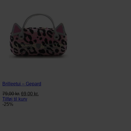
Brilleetui – Gepard
Den
Den
79,00
kr.
69,00
kr.
oprindelige
aktuelle
Tilføj til kurv
pris
pris
-25%
var:
er:
79,00 kr..
69,00 kr..