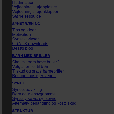
Hudirritation
Vejledning til øjenplastre
Vejledning til øjenklapper
Størrelsesguide
SYNSTRÆNING
Tips og ideer
Motivation
Synsaktiviteter
GRATIS downloads
Besøg blog
BARN MED BRILLER
Skal mit barn have briller?
Valg af briller til børn
Tilskud og gratis børnebriller
Besøget hos øjenlægen
SYNET
Synets udvikling
Børn og øjensygdomme
Synsstyrke vs. synsevne
Alternativ behandling og kosttilskud
STRUKTUR