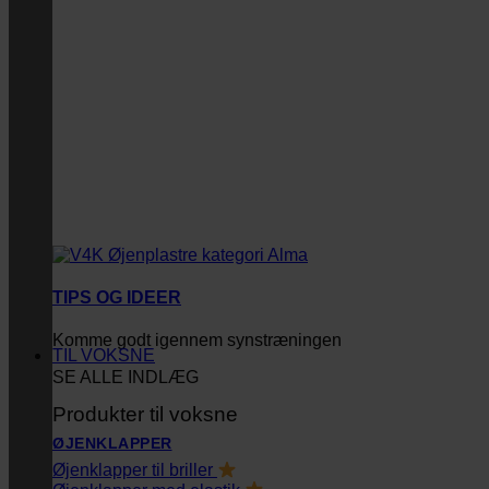
TIPS OG IDEER
Komme godt igennem synstræningen
TIL VOKSNE
SE ALLE INDLÆG
Produkter til voksne
ØJENKLAPPER
Øjenklapper til briller