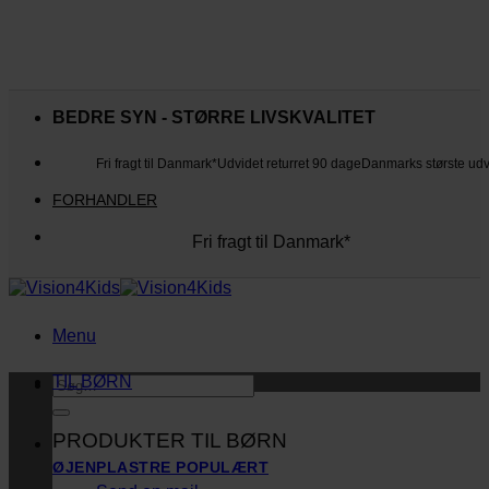
Fortsæt
til
BEDRE SYN - STØRRE LIVSKVALITET
indhold
Fri fragt til Danmark*
Udvidet returret 90 dage
Danmarks største ud
FORHANDLER
Fri fragt til Danmark*
Danmarks største udvalg
Udvidet returret 90 dage
Kunderne elsker os
Menu
TIL BØRN
Søg
efter:
PRODUKTER TIL BØRN
ØJENPLASTRE