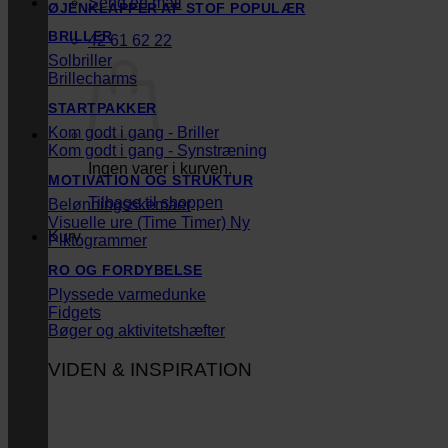
Send en mail
ØJENKLAPPER AF STOF
BRILLER
42 61 62 22
Solbriller
Brillecharms
STARTPAKKER
Kom godt i gang - Briller
Kom godt i gang - Synstræning
Ingen varer i kurven.
MOTIVATION OG STRUKTUR
Tilbage til shoppen
Belønningsskemaer
Visuelle ure (Time Timer)
Kurv
Piktogrammer
RO OG FORDYBELSE
Plyssede varmedunke
Fidgets
Bøger og aktivitetshæfter
VIDEN & INSPIRATION