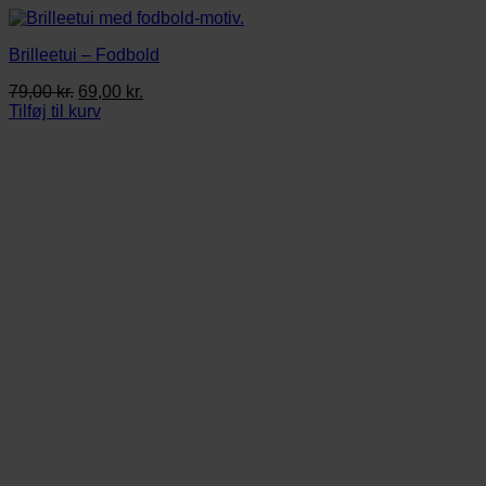
Brilleetui – Fodbold
Den
Den
79,00
kr.
69,00
kr.
oprindelige
aktuelle
Tilføj til kurv
pris
pris
var:
er:
79,00 kr..
69,00 kr..