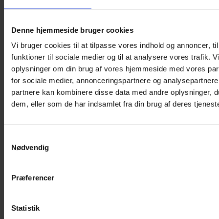
Denne hjemmeside bruger cookies
Brilleetui – Wild Flowers
Vi bruger cookies til at tilpasse vores indhold og annoncer, til
79,00
kr.
funktioner til sociale medier og til at analysere vores trafik. 
oplysninger om din brug af vores hjemmeside med vores par
Et flot brilleetui med vilde blomster til opbevaring af briller.
for sociale medier, annonceringspartnere og analysepartnere
Ikke på lager
partnere kan kombinere disse data med andre oplysninger, du
Varenummer (SKU):
REX016
Kategorier:
Brilleetuier
,
Hårdt
dem, eller som de har indsamlet fra din brug af deres tjeneste
brilleetui
,
Børnevenlige motiver
Beskrivelse
Yderligere information
Samtykkevalg
Nødvendig
Flot brilleetui med vilde blomster fra Rex London.
Livet som brille kan være hårdt og ikke mindst en dyr affære,
Præferencer
når de skal udskiftes… Særligt, når ejeren er et barn, der har
fuldt fart på og til tider er glemsom. Med et brilleetui kan det
blive lettere for både børn og voksne at passe på sine briller.
Et hardcase brilleetui beskytter brillerne, når de ikke er i brug
Statistik
og gør det let at tage dem med på farten uden at påføre