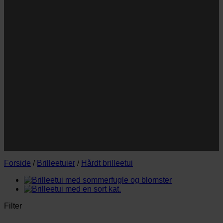
Navn
Navn
E-
Email
mail
JA TAK!
*Jeg godkender privatlivspolitik og tilmelder mig
nyhedsbrevet.
Forside
/
Brilleetuier
/
Hårdt brilleetui
Filter